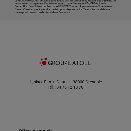
Le Groupe ATOLL est implanté dans tout le grand sud-est de la France, ses cabinets de
recrutement et agences d’intérim recrutent toute l’année en CDI, CDD et intérim.
Cette offre d’emploi est publiée par ALP'INTER Thonon -
Agence intérim Thonon-les-
Bains
. N’hésitez pas à prendre contact pour déposer votre CV si votre candidature
correspond bien au poste décrit dans l'annonce.
1, place Firmin Gautier - 38000 Grenoble
Tél. : 04 76 12 18 70