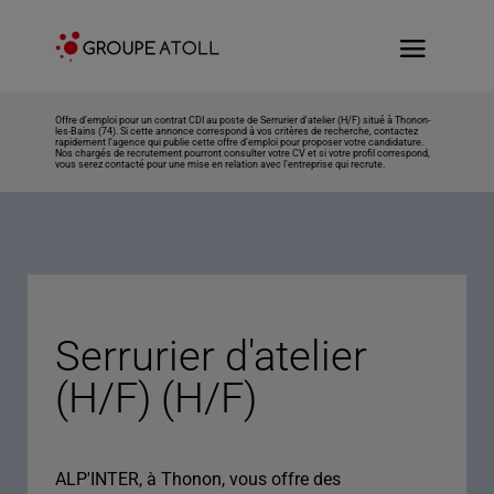
Offre d’emploi pour un contrat CDI au poste de Serrurier d'atelier (H/F) situé à Thonon-
les-Bains (74). Si cette annonce correspond à vos critères de recherche, contactez
rapidement l’agence qui publie cette offre d’emploi pour proposer votre candidature.
Nos chargés de recrutement pourront consulter votre CV et si votre profil correspond,
vous serez contacté pour une mise en relation avec l’entreprise qui recrute.
Serrurier d'atelier
(H/F) (H/F)
ALP'INTER, à Thonon, vous offre des