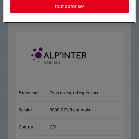
tout autoriser
Candidatez maintenant et nous vous
recontacterons le plus rapidement possible
Expérience
Tous niveaux d'expérience
Salaire
3000.0 EUR par mois
Contrat
CDI