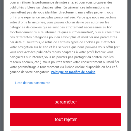
ajustement, renforts).
pour améliorer la performance de notre site, et pour vous proposer des
• Soudure MIG/MAG et à l'électrode enrobée
publicités ciblées sur d’autres sites. En général, ces informations ne
permettent pas de vous identifier directement, mais elles peuvent vous
(SAEE) pour les travaux sur éléments métalliques
offrir une expérience web plus personnalisée. Parce que nous respectons
liés à la serrurerie.
votre droit à la vie privée, vous pouvez choisir de ne pas autoriser les
• Utiliser et maîtriser des outils électroportatifs :
catégories de cookies qui ne sont pas strictement nécessaires au bon
meuleuse, perceuse, chanfreineuse, etc.
fonctionnement du site Internet. Cliquez sur “paramétrer”, puis sur les titres
• Lire des plans simples d'assemblage et la mise
des différentes catégories pour en savoir plus et modifier nos paramètres
par défaut. Toutefois, le refus de certains types de cookies peut affecter
en place de gabarits pour installations
votre navigation sur le site et les services que nous pouvons vous offrir (ex :
vous recevrez des publicités moins adaptées à votre profil lorsque vous
naviguerez sur Internet, vous ne pourrez pas partager du contenu via les
Profil recherché
réseaux sociaux, etc.). Vous pourrez retirer votre consentement ou modifier
votre paramétrage à tout moment via l’icône cookie disponible en bas et à
gauche de votre navigateur.
Politique en matière de cookie
Liste de nos partenaires
Vous êtes :
• Titulaire d'un CAP Serrurier-Métallier ou CP
Serrurier Installateur Dépanneur.
paramétrer
• Expérience dans le dépannage serrurerie
souhaitée.
• Autonome, rigoureux et orienté satisfaction
tout rejeter
client.