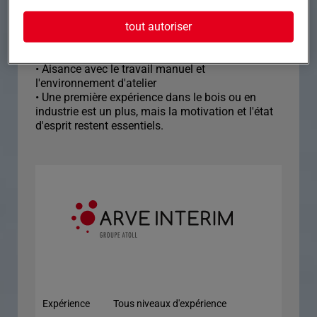
Nous recherchons une personne motivée,
tout autoriser
sérieuse et impliquée dans son travail.
• Bonne capacité d'organisation et de rigueur
• Esprit logique et sens du travail bien fait
• Aisance avec le travail manuel et
l'environnement d'atelier
• Une première expérience dans le bois ou en
industrie est un plus, mais la motivation et l'état
d'esprit restent essentiels.
Expérience
Tous niveaux d'expérience