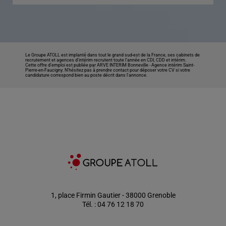
Le Groupe ATOLL est implanté dans tout le grand sud-est de la France, ses cabinets de
recrutement et agences d’intérim recrutent toute l’année en CDI, CDD et intérim.
Cette offre d’emploi est publiée par ARVE INTERIM Bonneville -
Agence intérim Saint-
Pierre-en-Faucigny
. N’hésitez pas à prendre contact pour déposer votre CV si votre
candidature correspond bien au poste décrit dans l'annonce.
1, place Firmin Gautier - 38000 Grenoble
Tél. : 04 76 12 18 70