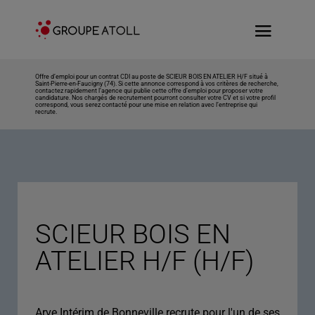
Offre d’emploi pour un contrat CDI au poste de SCIEUR BOIS EN ATELIER H/F situé à
Saint-Pierre-en-Faucigny (74). Si cette annonce correspond à vos critères de recherche,
contactez rapidement l’agence qui publie cette offre d’emploi pour proposer votre
candidature. Nos chargés de recrutement pourront consulter votre CV et si votre profil
correspond, vous serez contacté pour une mise en relation avec l’entreprise qui
recrute.
SCIEUR BOIS EN
ATELIER H/F (H/F)
Arve Intérim de Bonneville recrute pour l'un de ses