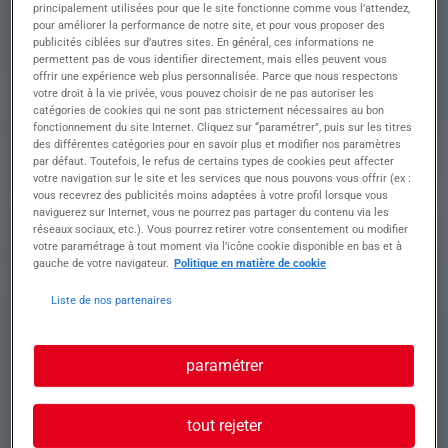
principalement utilisées pour que le site fonctionne comme vous l’attendez,
missions seront :
pour améliorer la performance de notre site, et pour vous proposer des
• Réceptionner les panneaux préparés
publicités ciblées sur d’autres sites. En général, ces informations ne
automatiquement par le robot durant la nuit
permettent pas de vous identifier directement, mais elles peuvent vous
• Préparer et positionner les panneaux sur la scie
offrir une expérience web plus personnalisée. Parce que nous respectons
votre droit à la vie privée, vous pouvez choisir de ne pas autoriser les
dès le début de poste
catégories de cookies qui ne sont pas strictement nécessaires au bon
• Effectuer les découpes afin d'obtenir les
fonctionnement du site Internet. Cliquez sur “paramétrer”, puis sur les titres
dimensions demandées
des différentes catégories pour en savoir plus et modifier nos paramètres
• Contrôler la conformité des pièces découpées
par défaut. Toutefois, le refus de certains types de cookies peut affecter
• Assurer le bon déroulement de la production et
votre navigation sur le site et les services que nous pouvons vous offrir (ex :
vous recevrez des publicités moins adaptées à votre profil lorsque vous
le respect des consignes de sécurité
naviguerez sur Internet, vous ne pourrez pas partager du contenu via les
Les panneaux découpés seront ensuite dirigés
réseaux sociaux, etc.). Vous pourrez retirer votre consentement ou modifier
vers les étapes suivantes du processus de
votre paramétrage à tout moment via l’icône cookie disponible en bas et à
fabrication, notamment le plaquage puis
gauche de votre navigateur.
Politique en matière de cookie
l'usinage sur commande numérique.
Poste en atelier avec prise de poste tôt le matin
Liste de nos partenaires
(environ 5h).
paramétrer
Profil recherché
tout rejeter