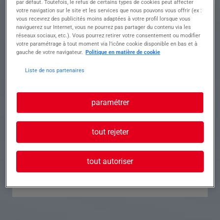
par défaut. Toutefois, le refus de certains types de cookies peut affecter
votre navigation sur le site et les services que nous pouvons vous offrir (ex :
Référence
Annonce n°
vous recevrez des publicités moins adaptées à votre profil lorsque vous
naviguerez sur Internet, vous ne pourrez pas partager du contenu via les
réseaux sociaux, etc.). Vous pourrez retirer votre consentement ou modifier
Contact
votre paramétrage à tout moment via l’icône cookie disponible en bas et à
gauche de votre navigateur.
Politique en matière de cookie
Tél.
Liste de nos partenaires
paramétrer
Postuler à cette offre
tout rejeter
tout autoriser