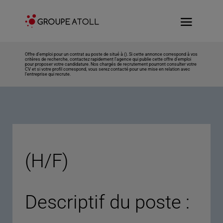
Offre d’emploi pour un contrat au poste de situé à (). Si cette annonce correspond à vos
critères de recherche, contactez rapidement l’agence qui publie cette offre d’emploi
pour proposer votre candidature. Nos chargés de recrutement pourront consulter votre
CV et si votre profil correspond, vous serez contacté pour une mise en relation avec
l’entreprise qui recrute.
(H/F)
Descriptif du poste :