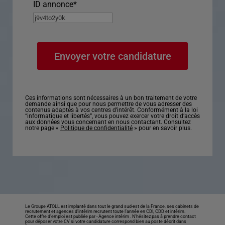
ID annonce
*
Ces informations sont nécessaires à un bon traitement de votre
demande ainsi que pour nous permettre de vous adresser des
contenus adaptés à vos centres d’intérêt. Conformément à la loi
“informatique et libertés”, vous pouvez exercer votre droit d’accès
aux données vous concernant en nous contactant. Consultez
notre page «
Politique de confidentialité
» pour en savoir plus.
Le Groupe ATOLL est implanté dans tout le grand sud-est de la France, ses cabinets de
recrutement et agences d’intérim recrutent toute l’année en CDI, CDD et intérim.
Cette offre d’emploi est publiée par -
Agence intérim
. N’hésitez pas à prendre contact
pour déposer votre CV si votre candidature correspond bien au poste décrit dans