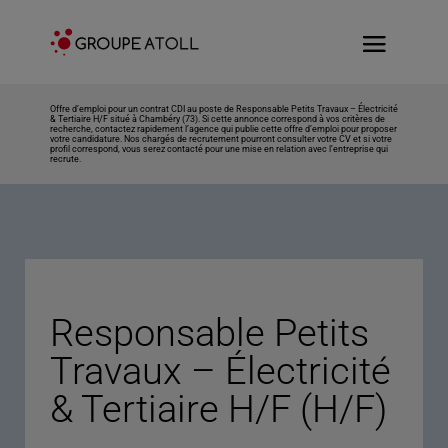
Offre d’emploi pour un contrat CDI au poste de Responsable Petits Travaux – Électricité
& Tertiaire H/F situé à Chambéry (73). Si cette annonce correspond à vos critères de
recherche, contactez rapidement l’agence qui publie cette offre d’emploi pour proposer
votre candidature. Nos chargés de recrutement pourront consulter votre CV et si votre
profil correspond, vous serez contacté pour une mise en relation avec l’entreprise qui
recrute.
Responsable Petits
Travaux – Électricité
& Tertiaire H/F (H/F)