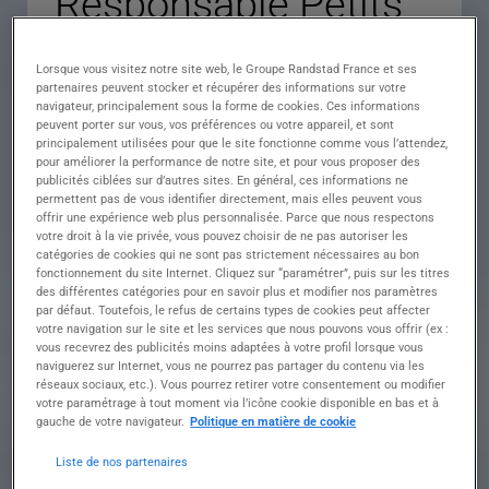
Responsable Petits
Travaux – Électricité
Lorsque vous visitez notre site web, le Groupe Randstad France et ses
& Tertiaire H/F
partenaires peuvent stocker et récupérer des informations sur votre
navigateur, principalement sous la forme de cookies. Ces informations
peuvent porter sur vous, vos préférences ou votre appareil, et sont
principalement utilisées pour que le site fonctionne comme vous l’attendez,
pour améliorer la performance de notre site, et pour vous proposer des
Descriptif du poste : Ce que nous vous
publicités ciblées sur d’autres sites. En général, ces informations ne
proposons Rattaché(e) à la direction, vous pilotez
permettent pas de vous identifier directement, mais elles peuvent vous
en autonomie des projets tertiaires et petits
offrir une expérience web plus personnalisée. Parce que nous respectons
travaux jusqu'à 50K€.
votre droit à la vie privée, vous pouvez choisir de ne pas autoriser les
catégories de cookies qui ne sont pas strictement nécessaires au bon
fonctionnement du site Internet. Cliquez sur “paramétrer”, puis sur les titres
Vos missions :
des différentes catégories pour en savoir plus et modifier nos paramètres
???? Gestion Technique & Commerciale • Prendre
par défaut. Toutefois, le refus de certains types de cookies peut affecter
en charge les demandes clients (commerces,
votre navigation sur le site et les services que nous pouvons vous offrir (ex :
bureaux, petites rénovations tertiaires).
vous recevrez des publicités moins adaptées à votre profil lorsque vous
• Analyser les besoins, proposer les solutions
naviguerez sur Internet, vous ne pourrez pas partager du contenu via les
techniques adaptées et établir les chiffrages.
réseaux sociaux, etc.). Vous pourrez retirer votre consentement ou modifier
votre paramétrage à tout moment via l’icône cookie disponible en bas et à
• Être l'interlocuteur privilégié du client, de l'offre
gauche de votre navigateur.
Politique en matière de cookie
jusqu'à la livraison.
???? Suivi de Chantier • Préparer, organiser et
Liste de nos partenaires
suivre les travaux : planning, matériel,