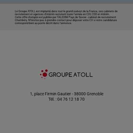
Le Groupe ATOLL est implanté dans tout le grand sud-est de la France, ses cabinets de
recrutement et agences d’intérim recrutent toute l’année en CDI, CDD et intérim.
Cette offre d’emploi est publiée par TALEXIM Pays de Savoie -
cabinet de recrutement
Chambéry
. N’hésitez pas à prendre contact pour déposer votre CV si votre candidature
correspond bien au poste décrit dans l'annonce.
1, place Firmin Gautier - 38000 Grenoble
Tél. : 04 76 12 18 70