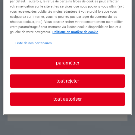
par défaut. Toutefois, le refus de certains types de cookies peut affecter
votre navigation sur le site et les services que nous pouvons vous offrir (ex :
Référence
Annonce n°
vous recevrez des publicités moins adaptées à votre profil lorsque vous
naviguerez sur Internet, vous ne pourrez pas partager du contenu via les
réseaux sociaux, etc.). Vous pourrez retirer votre consentement ou modifier
Contact
votre paramétrage à tout moment via l’icône cookie disponible en bas et à
gauche de votre navigateur.
Politique en matière de cookie
Tél.
Liste de nos partenaires
paramétrer
Postuler à cette offre
tout rejeter
tout autoriser