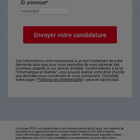
ID annonce
*
Ces informations sont nécessaires à un bon traitement de votre
demande ainsi que pour nous permettre de vous adresser des
contenus adaptés à vos centres d’intérêt. Conformément à la loi
“informatique et libertés”, vous pouvez exercer votre droit d’accès
aux données vous concernant en nous contactant. Consultez
notre page «
Politique de confidentialité
» pour en savoir plus.
Le Groupe ATOLL est implanté dans tout le grand sud-est de la France, ses cabinets de
recrutement et agences d’intérim recrutent toute l’année en CDI, CDD et intérim.
Cette offre d’emploi est publiée par -
Agence intérim
. N’hésitez pas à prendre contact
pour déposer votre CV si votre candidature correspond bien au poste décrit dans