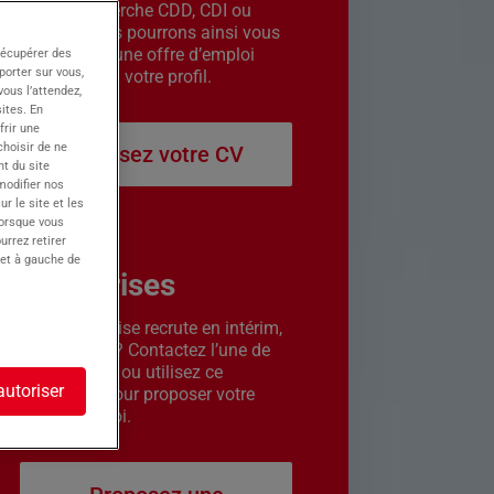
êtes en recherche CDD, CDI ou
intérim. Nous pourrons ainsi vous
contacter si une offre d’emploi
récupérer des
porter sur vous,
correspond à votre profil.
ous l’attendez,
ites. En
frir une
choisir de ne
Déposez votre CV
t du site
 modifier nos
r le site et les
lorsque vous
urrez retirer
 et à gauche de
Entreprises
Votre entreprise recrute en intérim,
CDD ou CDI ? Contactez l’une de
nos agences ou utilisez ce
autoriser
formulaire pour proposer votre
offre d’emploi.