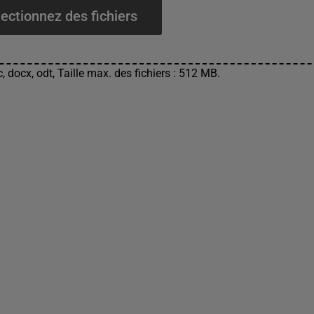
ectionnez des fichiers
, docx, odt, Taille max. des fichiers : 512 MB.