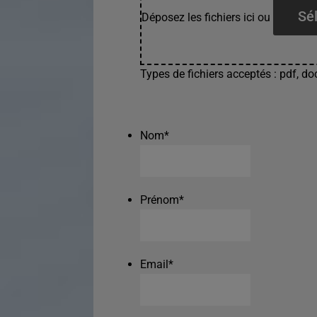
Sél
Déposez les fichiers ici ou
Types de fichiers acceptés : pdf, doc
Nom
*
Prénom
*
Email
*