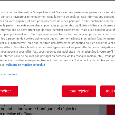
 visitez notre site web, le Groupe Randstad France et ses partenaires peuvent stocker et 
 sur votre navigateur, principalement sous la forme de cookies. Ces informations peuvent 
upe ATOLL, vous ouvre la voie vers des
ces ou votre appareil, et sont principalement utilisées pour que le site fonctionne comme v
au BTP. Découvrez Cluses, au cœur de la vallée
r la performance de notre site, et pour vous proposer des publicités ciblées sur d’autres s
e en décolletage et son patrimoine industriel.
 informations ne permettent pas de vous identifier directement, mais elles peuvent vous of
eb plus personnalisée. Parce que nous respectons votre droit à la vie privée, vous pouvez 
r les catégories de cookies qui ne sont pas strictement nécessaires au bon fonctionnemen
quez sur “paramétrer”, puis sur les titres des différentes catégories pour en savoir plus et
écialisée dans le décolletage, engagée à offrir
r défaut. Toutefois, le refus de certains types de cookies peut affecter votre navigation su
 nous pouvons vous offrir (ex : vous recevrez des publicités moins adaptées à votre profil 
r Internet, vous ne pourrez pas partager du contenu via les réseaux sociaux, etc.). Vous po
tement ou modifier votre paramétrage à tout moment via l’icône cookie disponible en bas
ste :
eur.
Politique en matière de cookie
GRAMMEUR H/F
os partenaires
métrer
tout rejeter
tout 
 à apporter votre talent de
stimulant et dynamique en journée ?
 optimiser la performance des équipements
ulant et innovant • Configurer et régler les
 précise et efficace