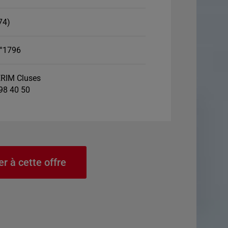
74)
°1796
RIM Cluses
 98 40 50
er à cette offre