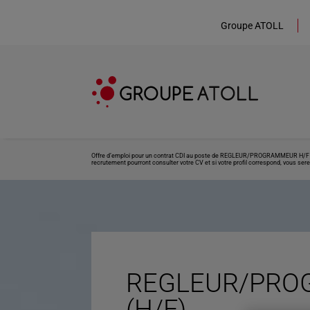
Groupe ATOLL
Offre d’emploi pour un contrat CDI au poste de REGLEUR/PROGRAMMEUR H/F situé
recrutement pourront consulter votre CV et si votre profil correspond, vous sere
REGLEUR/PRO
(H/F)