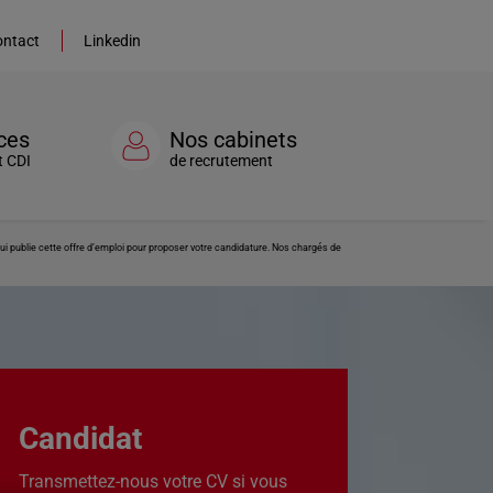
ntact
Linkedin
ces
Nos cabinets
t CDI
de recrutement
publie cette offre d’emploi pour proposer votre candidature. Nos chargés de
Candidat
Transmettez-nous votre CV si vous