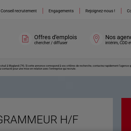
Conseil recrutement
Engagements
Rejoignez-nous !
Co
Offres d’emplois
Nos agen
chercher / diffuser
intérim, CDD e
 à Magland (74). Si cette annonce correspond à vos critères de recherche, contactez rapidement l’agence qui 
z contacté pour une mise en relation avec l’entreprise qui recrute.
GRAMMEUR H/F