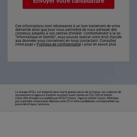
Ces informations sont nécessaires à un bon traitement de votre
demande ainsi que pour nous permettre de vous adresser des
contenus adaptés à vos centres d’intérêt. Conformément à la loi
“informatique et libertés”, vous pouvez exercer votre droit d’accès
aux données vous concernant en nous contactant. Consultez
notre page «
Politique de confidentialité
» pour en savoir plus.
Le Groupe ATOLL est implanté dans tout le grand sud-est de la France, ses cabinets de
recrutement et agences d’intérim recrutent toute l’année en CDI, CDD et intérim.
Cette offre d’emploi est publiée par ATOUT Cluses -
Agence intérim Cluses
. N’hésitez
pas à prendre contact pour déposer votre CV si votre candidature correspond bien au
poste décrit dans l'annonce.