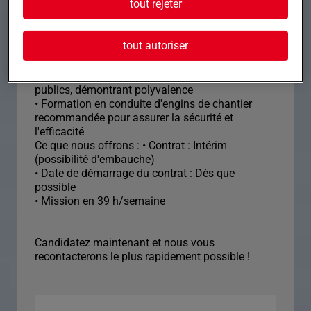
tout rejeter
CACES à jour
• Expérience de 3 à 5 ans dans des fonctions
similaires
tout autoriser
• Aptitude à travailler efficacement au sein d'une
équipe
• Capacité à effectuer diverses tâches de travaux
publics, démontrant polyvalence
• Formation en conduite d'engins de chantier
recommandée pour assurer la sécurité et
l'efficacité
Ce que nous offrons : • Contrat : Intérim
(possibilité d'embauche)
• Date de démarrage du contrat : Dès que
possible
• Mission en 39 h/semaine
Candidatez maintenant et nous vous
recontacterons le plus rapidement possible !