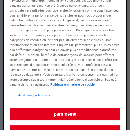
navigateur, principalement sous la forme de cookies. Ces informations
• Effectuer diverses tâches de travaux publics en
peuvent porter sur vous, vos préférences ou votre appareil, et sont
complément de l'utilisation d'équipements.
principalement utilisées pour que le site fonctionne comme vous l’attendez,
• Collaborer étroitement avec les équipes sur le
pour améliorer la performance de notre site, et pour vous proposer des
terrain pour assurer une exécution fluide et
publicités ciblées sur d’autres sites. En général, ces informations ne
concertée des projets.
permettent pas de vous identifier directement, mais elles peuvent vous
offrir une expérience web plus personnalisée. Parce que nous respectons
• Assurer la maintenance de base et le bon
votre droit à la vie privée, vous pouvez choisir de ne pas autoriser les
fonctionnement des engins de chantier.
catégories de cookies qui ne sont pas strictement nécessaires au bon
• Maintenir les certifications CACES à jour pour
fonctionnement du site Internet. Cliquez sur “paramétrer”, puis sur les titres
garantir une conduite conforme et sûre des
des différentes catégories pour en savoir plus et modifier nos paramètres
engins.
par défaut. Toutefois, le refus de certains types de cookies peut affecter
votre navigation sur le site et les services que nous pouvons vous offrir (ex :
vous recevrez des publicités moins adaptées à votre profil lorsque vous
naviguerez sur Internet, vous ne pourrez pas partager du contenu via les
Profil recherché
réseaux sociaux, etc.). Vous pourrez retirer votre consentement ou modifier
votre paramétrage à tout moment via l’icône cookie disponible en bas et à
gauche de votre navigateur.
Politique en matière de cookie
Liste de nos partenaires
Formation et expérience Nous recherchons un(e)
Pelleteur(se) confirmé(e), disposant d'une
expérience significative et de compétences en
paramétrer
conduite d'engins et travaux publics.
• Maîtrise de la conduite de pelleteuses avec