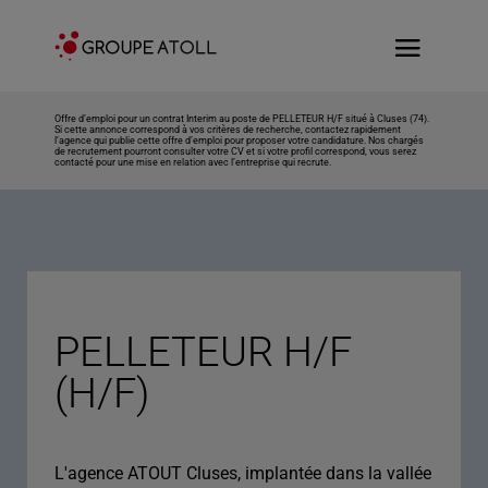
Offre d’emploi pour un contrat Interim au poste de PELLETEUR H/F situé à Cluses (74).
Si cette annonce correspond à vos critères de recherche, contactez rapidement
l’agence qui publie cette offre d’emploi pour proposer votre candidature. Nos chargés
de recrutement pourront consulter votre CV et si votre profil correspond, vous serez
contacté pour une mise en relation avec l’entreprise qui recrute.
PELLETEUR H/F
(H/F)
L'agence ATOUT Cluses, implantée dans la vallée