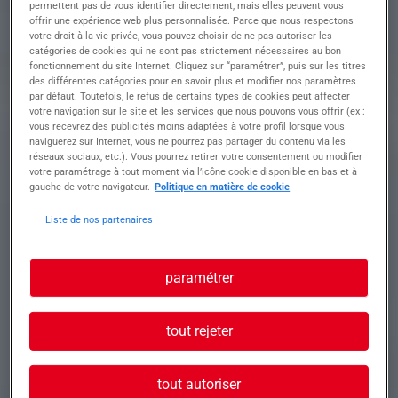
• Effectuer les retouches et finitions si nécessaire
permettent pas de vous identifier directement, mais elles peuvent vous
• Entretenir le matériel et la cabine de peinture
offrir une expérience web plus personnalisée. Parce que nous respectons
votre droit à la vie privée, vous pouvez choisir de ne pas autoriser les
catégories de cookies qui ne sont pas strictement nécessaires au bon
fonctionnement du site Internet. Cliquez sur “paramétrer”, puis sur les titres
Profil recherché
des différentes catégories pour en savoir plus et modifier nos paramètres
par défaut. Toutefois, le refus de certains types de cookies peut affecter
votre navigation sur le site et les services que nous pouvons vous offrir (ex :
vous recevrez des publicités moins adaptées à votre profil lorsque vous
naviguerez sur Internet, vous ne pourrez pas partager du contenu via les
• Formation en carrosserie-peinture automobile
réseaux sociaux, etc.). Vous pourrez retirer votre consentement ou modifier
(CAP, Bac Pro ou équivalent)
votre paramétrage à tout moment via l’icône cookie disponible en bas et à
gauche de votre navigateur.
Politique en matière de cookie
• Expérience en atelier de carrosserie impératif
• Autonomie, rigueur et minutie
Liste de nos partenaires
• Sens de l'organisation et de la qualité
paramétrer
tout rejeter
tout autoriser