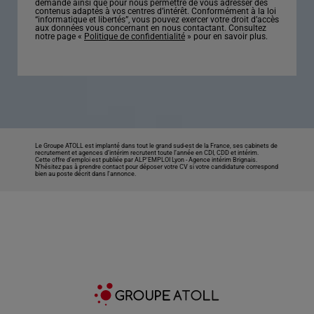
demande ainsi que pour nous permettre de vous adresser des
contenus adaptés à vos centres d’intérêt. Conformément à la loi
“informatique et libertés”, vous pouvez exercer votre droit d’accès
aux données vous concernant en nous contactant. Consultez
notre page «
Politique de confidentialité
» pour en savoir plus.
Le Groupe ATOLL est implanté dans tout le grand sud-est de la France, ses cabinets de
recrutement et agences d’intérim recrutent toute l’année en CDI, CDD et intérim.
Cette offre d’emploi est publiée par ALP'EMPLOI Lyon -
Agence intérim Brignais
.
N’hésitez pas à prendre contact pour déposer votre CV si votre candidature correspond
bien au poste décrit dans l'annonce.