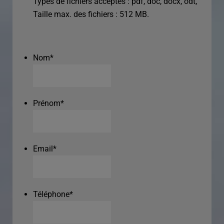
Types de fichiers acceptés : pdf, doc, docx, odt,
Taille max. des fichiers : 512 MB.
Nom
*
Prénom
*
Email
*
Téléphone
*