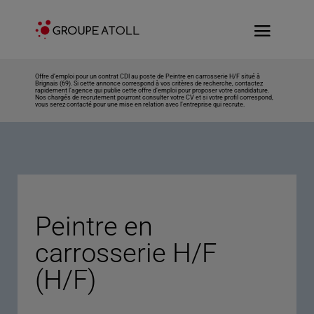
Offre d’emploi pour un contrat CDI au poste de Peintre en carrosserie H/F situé à
Brignais (69). Si cette annonce correspond à vos critères de recherche, contactez
rapidement l’agence qui publie cette offre d’emploi pour proposer votre candidature.
Nos chargés de recrutement pourront consulter votre CV et si votre profil correspond,
vous serez contacté pour une mise en relation avec l’entreprise qui recrute.
Peintre en
carrosserie H/F
(H/F)