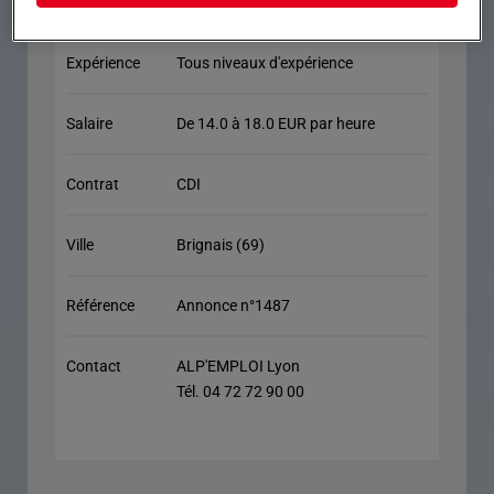
Expérience
Tous niveaux d'expérience
Salaire
De 14.0 à 18.0 EUR par heure
Contrat
CDI
Ville
Brignais (69)
Référence
Annonce n°1487
Contact
ALP'EMPLOI Lyon
Tél. 04 72 72 90 00