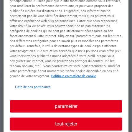
principalement utilisées pour que le site fonctionne comme vous l’attendez,
entretien de massifs
pour améliorer la performance de notre site, et pour vous proposer des
• Respecter les consignes de sécurité et utiliser le
publicités ciblées sur d’autres sites. En général, ces informations ne
matériel adapté
permettent pas de vous identifier directement, mais elles peuvent vous
• Travailler en autonomie tout en respectant les
offrir une expérience web plus personnalisée. Parce que nous respectons
délais et plannings
votre droit à la vie privée, vous pouvez choisir de ne pas autoriser les
catégories de cookies qui ne sont pas strictement nécessaires au bon
• Participer à la saison d'entretien jusqu'en
fonctionnement du site Internet. Cliquez sur “paramétrer”, puis sur les titres
novembre 2024
des différentes catégories pour en savoir plus et modifier nos paramètres
par défaut. Toutefois, le refus de certains types de cookies peut affecter
votre navigation sur le site et les services que nous pouvons vous offrir (ex :
Profil recherché
vous recevrez des publicités moins adaptées à votre profil lorsque vous
naviguerez sur Internet, vous ne pourrez pas partager du contenu via les
réseaux sociaux, etc.). Vous pourrez retirer votre consentement ou modifier
votre paramétrage à tout moment via l’icône cookie disponible en bas et à
gauche de votre navigateur.
Politique en matière de cookie
• Expérience confirmée dans le domaine du
paysage
Liste de nos partenaires
• Maîtrise des techniques de tonte, taille et
entretien
• Sens du détail, autonomie et organisation
paramétrer
• Capacité à travailler en extérieur, par tous les
temps
• Rigueur et respect des consignes de sécurité
tout rejeter