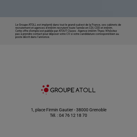
Le Groupe ATOLL est implanté dans tout le grand sud-est de la France, ses cabinets de
recrutement et agences d’intérim recrutent toute l’année en CDI, CDD et intérim.
Cette offre d’emploi est publiée par ATOUT Cluses -
Agence intérim Thyez
. N’hésitez
pas à prendre contact pour déposer votre CV si votre candidature correspond bien au
poste décrit dans l'annonce.
1, place Firmin Gautier - 38000 Grenoble
Tél. : 04 76 12 18 70