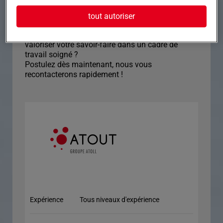
Ce que nous offrons : • Démarrage : dès que
possible
tout autoriser
• Horaires : 39h par semaine
Envie de rejoindre une équipe dynamique et de
valoriser votre savoir-faire dans un cadre de
travail soigné ?
Postulez dès maintenant, nous vous
recontacterons rapidement !
Expérience
Tous niveaux d'expérience