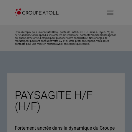
Offre d’emploi pour un contrat CDD au poste de PAYSAGITE H/F situé à Thyez (74). Si
cette annonce correspond à vos critères de recherche, contactez rapidement l’agence
qui publie cette offre d’emploi pour proposer votre candidature. Nos chargés de
recrutement pourront consulter votre CV et si votre profil correspond, vous serez
contacté pour une mise en relation avec l’entreprise qui recrute.
PAYSAGITE H/F
(H/F)
Fortement ancrée dans la dynamique du Groupe