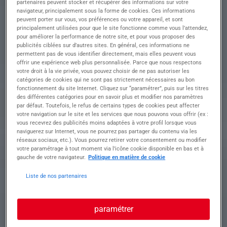
partenaires peuvent stocker et récupérer des informations sur votre
navigateur, principalement sous la forme de cookies. Ces informations
• Conduire divers engins de chantier avec
peuvent porter sur vous, vos préférences ou votre appareil, et sont
précision et sécurité
principalement utilisées pour que le site fonctionne comme vous l’attendez,
• Participer activement aux travaux préparatoires
pour améliorer la performance de notre site, et pour vous proposer des
et à l'entretien du site
publicités ciblées sur d’autres sites. En général, ces informations ne
permettent pas de vous identifier directement, mais elles peuvent vous
• Collaborer efficacement avec d'autres équipes
offrir une expérience web plus personnalisée. Parce que nous respectons
pour assurer le bon fonctionnement des
votre droit à la vie privée, vous pouvez choisir de ne pas autoriser les
opérations
catégories de cookies qui ne sont pas strictement nécessaires au bon
• Manipuler et transporter des matériaux à l'aide
fonctionnement du site Internet. Cliquez sur “paramétrer”, puis sur les titres
d'équipements spécialisés
des différentes catégories pour en savoir plus et modifier nos paramètres
• Contribuer à la maintenance des outils et des
par défaut. Toutefois, le refus de certains types de cookies peut affecter
votre navigation sur le site et les services que nous pouvons vous offrir (ex :
équipements pour garantir leur bon état de
vous recevrez des publicités moins adaptées à votre profil lorsque vous
fonctionnement
naviguerez sur Internet, vous ne pourrez pas partager du contenu via les
réseaux sociaux, etc.). Vous pourrez retirer votre consentement ou modifier
votre paramétrage à tout moment via l’icône cookie disponible en bas et à
Profil recherché
gauche de votre navigateur.
Politique en matière de cookie
Liste de nos partenaires
Formation et expérience Rejoignez notre équipe
paramétrer
dynamique en tant qu'Ouvrier ou Ouvrière de
chantier polyvalent(e) pour contribuer à des