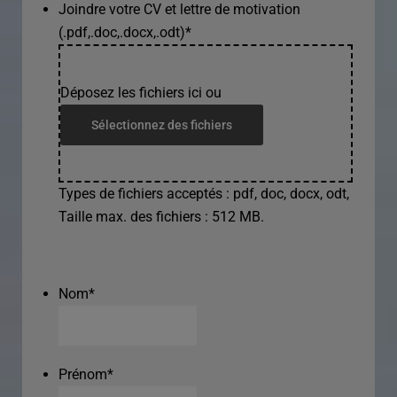
Joindre votre CV et lettre de motivation
(.pdf,.doc,.docx,.odt)
*
Déposez les fichiers ici ou
Sélectionnez des fichiers
Types de fichiers acceptés : pdf, doc, docx, odt,
Taille max. des fichiers : 512 MB.
Nom
*
Prénom
*