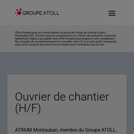
Offre d’emploi pour un contrat Interim au poste de Ouvrier de chantier situé à
Montauban (82). Si cette annonce correspond à vos critères de recherche, contactez
rapidement l’agence qui publie cette offre d’emploi pour proposer votre candidature.
Nos chargés de recrutement pourront consulter votre CV et si votre profil correspond,
vous serez contacté pour une mise en relation avec l’entreprise qui recrute.
Ouvrier de chantier
(H/F)
ATRIUM Montauban, membre du Groupe ATOLL,