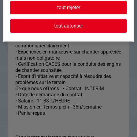
projets passionnants.
tout rejeter
• Maîtrise de la conduite d'engins de chantier,
avec une attention particulière à la sécurité
tout autoriser
• Bonne condition physique et résistance pour un
travail quotidien exigeant
• Capacité à travailler efficacement en équipe et à
communiquer clairement
• Expérience en manœuvre sur chantier appréciée
mais non obligatoire
• Certification CACES pour la conduite des engins
de chantier souhaitée
• Esprit d'initiative et capacité à résoudre des
problèmes sur le terrain
Ce que nous offrons : • Contrat : INTERIM
• Date de démarrage du contrat :
• Salaire : 11.88 €/HEURE
• Mission en Temps plein : 35h/semaine
• Panier-repas