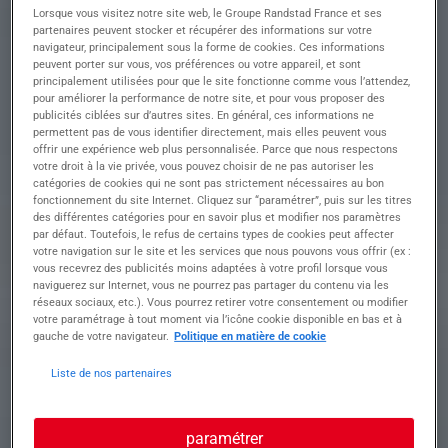
contribuer à l'abattage et à la découpe de porcs
Lorsque vous visitez notre site web, le Groupe Randstad France et ses
dans un environnement stimulant
partenaires peuvent stocker et récupérer des informations sur votre
• Participer activement aux opérations
navigateur, principalement sous la forme de cookies. Ces informations
peuvent porter sur vous, vos préférences ou votre appareil, et sont
quotidiennes d'abattage et découpe
principalement utilisées pour que le site fonctionne comme vous l’attendez,
• Assurer le désossage et la préparation
pour améliorer la performance de notre site, et pour vous proposer des
minutieuse des pièces de viande
publicités ciblées sur d’autres sites. En général, ces informations ne
• Collaborer étroitement avec l'équipe pour
permettent pas de vous identifier directement, mais elles peuvent vous
maintenir un flux de travail fluide
offrir une expérience web plus personnalisée. Parce que nous respectons
• Respecter les protocoles de sécurité et d'hygiène
votre droit à la vie privée, vous pouvez choisir de ne pas autoriser les
catégories de cookies qui ne sont pas strictement nécessaires au bon
pour garantir la qualité
fonctionnement du site Internet. Cliquez sur “paramétrer”, puis sur les titres
• Contribuer à la propreté et l'entretien des
des différentes catégories pour en savoir plus et modifier nos paramètres
espaces de travail après la production
par défaut. Toutefois, le refus de certains types de cookies peut affecter
votre navigation sur le site et les services que nous pouvons vous offrir (ex :
vous recevrez des publicités moins adaptées à votre profil lorsque vous
naviguerez sur Internet, vous ne pourrez pas partager du contenu via les
Profil recherché
réseaux sociaux, etc.). Vous pourrez retirer votre consentement ou modifier
votre paramétrage à tout moment via l’icône cookie disponible en bas et à
gauche de votre navigateur.
Politique en matière de cookie
Formation et expérience Pour devenir le prochain
Liste de nos partenaires
OUVRIER ABATTOIR H/F chez TRADIVAL, visez
l'excellence dans un environnement dynamique
et exigeant.
paramétrer