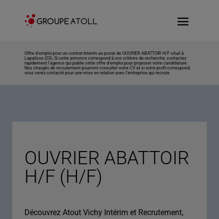
Offre d’emploi pour un contrat Interim au poste de OUVRIER ABATTOIR H/F situé à
Lapalisse (03). Si cette annonce correspond à vos critères de recherche, contactez
rapidement l’agence qui publie cette offre d’emploi pour proposer votre candidature.
Nos chargés de recrutement pourront consulter votre CV et si votre profil correspond,
vous serez contacté pour une mise en relation avec l’entreprise qui recrute.
OUVRIER ABATTOIR
H/F (H/F)
Découvrez Atout Vichy Intérim et Recrutement,