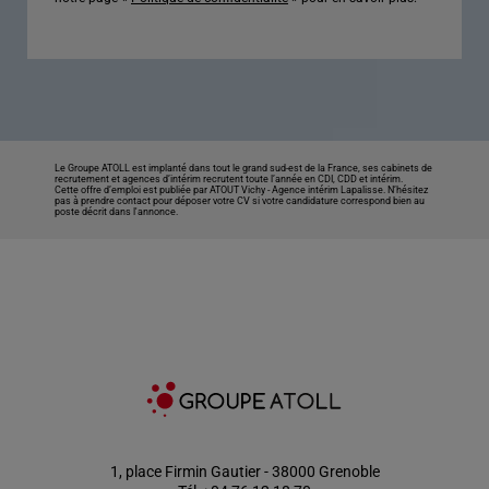
Le Groupe ATOLL est implanté dans tout le grand sud-est de la France, ses cabinets de
recrutement et agences d’intérim recrutent toute l’année en CDI, CDD et intérim.
Cette offre d’emploi est publiée par ATOUT Vichy -
Agence intérim Lapalisse
. N’hésitez
pas à prendre contact pour déposer votre CV si votre candidature correspond bien au
poste décrit dans l'annonce.
1, place Firmin Gautier - 38000 Grenoble