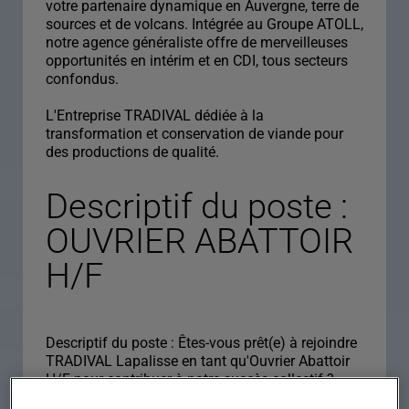
votre partenaire dynamique en Auvergne, terre de
sources et de volcans. Intégrée au Groupe ATOLL,
notre agence généraliste offre de merveilleuses
opportunités en intérim et en CDI, tous secteurs
confondus.
L'Entreprise TRADIVAL dédiée à la
transformation et conservation de viande pour
des productions de qualité.
Descriptif du poste :
OUVRIER ABATTOIR
H/F
Descriptif du poste : Êtes-vous prêt(e) à rejoindre
TRADIVAL Lapalisse en tant qu'Ouvrier Abattoir
H/F pour contribuer à notre succès collectif ?
Rejoignez notre équipe dynamique pour