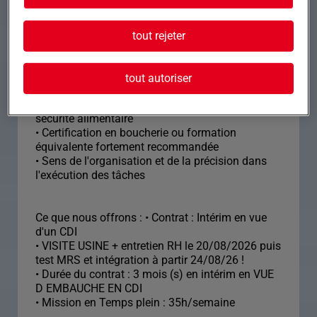
• Expérience avancée en abattage et découpe de
viande, notamment le porc
tout rejeter
• Capacité à travailler dans des conditions
physiques difficiles avec résilience
• Compétence éprouvée pour travailler
tout autoriser
efficacement en équipe
• Connaissance en normes d'hygiène et de
sécurité alimentaire
• Certification en boucherie ou formation
équivalente fortement recommandée
• Sens de l'organisation et de la précision dans
l'exécution des tâches
Ce que nous offrons : • Contrat : Intérim en vue
d'un CDI
• VISITE USINE + entretien RH le 20/08/2026 puis
test MRS et intégration à partir 24/08/26 !
• Durée du contrat : 3 mois (s) en intérim en VUE
D EMBAUCHE EN CDI
• Mission en Temps plein : 35h/semaine