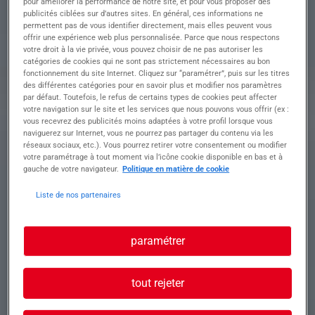
pour améliorer la performance de notre site, et pour vous proposer des
production, vous devrez :
publicités ciblées sur d’autres sites. En général, ces informations ne
• Etudier les instructions de travail, les plans, et
permettent pas de vous identifier directement, mais elles peuvent vous
les bons fournis par le responsable d'atelier
offrir une expérience web plus personnalisée. Parce que nous respectons
• Suivre le bon déroulement de la fabrication en
votre droit à la vie privée, vous pouvez choisir de ne pas autoriser les
respectant les normes de productivité, de sécurité
catégories de cookies qui ne sont pas strictement nécessaires au bon
fonctionnement du site Internet. Cliquez sur “paramétrer”, puis sur les titres
et de qualité.
des différentes catégories pour en savoir plus et modifier nos paramètres
• Contrôler la qualité
par défaut. Toutefois, le refus de certains types de cookies peut affecter
• Compléter les documents de suivi de production
votre navigation sur le site et les services que nous pouvons vous offrir (ex :
• Entretenir et nettoyer son poste de travail
vous recevrez des publicités moins adaptées à votre profil lorsque vous
naviguerez sur Internet, vous ne pourrez pas partager du contenu via les
réseaux sociaux, etc.). Vous pourrez retirer votre consentement ou modifier
votre paramétrage à tout moment via l’icône cookie disponible en bas et à
Profil recherché
gauche de votre navigateur.
Politique en matière de cookie
Liste de nos partenaires
Horaires en équipe
Poste sur du long terme, avec formation en
paramétrer
interne.
Vous aimez le minutieux dans une ambiance
calme.
tout rejeter
Poste statique
Vous avez une première expérience en industrie,