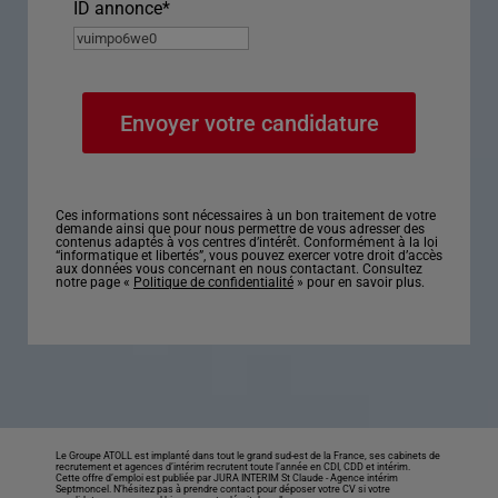
ID annonce
*
Ces informations sont nécessaires à un bon traitement de votre
demande ainsi que pour nous permettre de vous adresser des
contenus adaptés à vos centres d’intérêt. Conformément à la loi
“informatique et libertés”, vous pouvez exercer votre droit d’accès
aux données vous concernant en nous contactant. Consultez
notre page «
Politique de confidentialité
» pour en savoir plus.
Le Groupe ATOLL est implanté dans tout le grand sud-est de la France, ses cabinets de
recrutement et agences d’intérim recrutent toute l’année en CDI, CDD et intérim.
Cette offre d’emploi est publiée par JURA INTERIM St Claude -
Agence intérim
Septmoncel
. N’hésitez pas à prendre contact pour déposer votre CV si votre