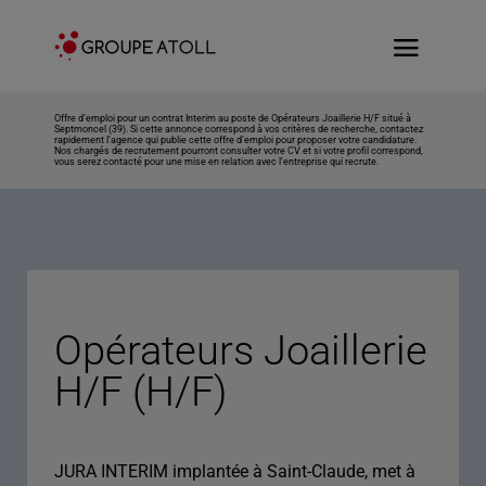
Offre d’emploi pour un contrat Interim au poste de Opérateurs Joaillerie H/F situé à
Septmoncel (39). Si cette annonce correspond à vos critères de recherche, contactez
rapidement l’agence qui publie cette offre d’emploi pour proposer votre candidature.
Nos chargés de recrutement pourront consulter votre CV et si votre profil correspond,
vous serez contacté pour une mise en relation avec l’entreprise qui recrute.
Opérateurs Joaillerie
H/F (H/F)
JURA INTERIM implantée à Saint-Claude, met à