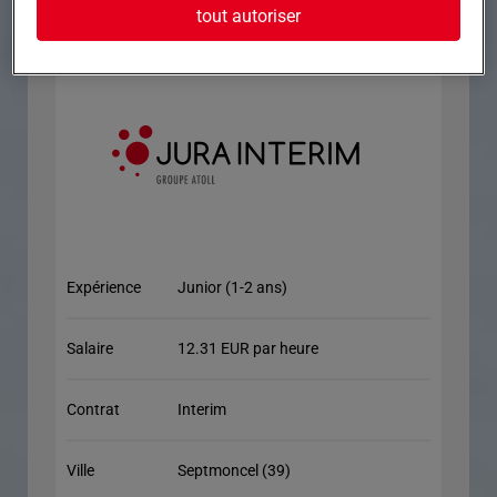
n'hésitez pas à nous contacter.
tout autoriser
Expérience
Junior (1-2 ans)
Salaire
12.31 EUR par heure
Contrat
Interim
Ville
Septmoncel (39)