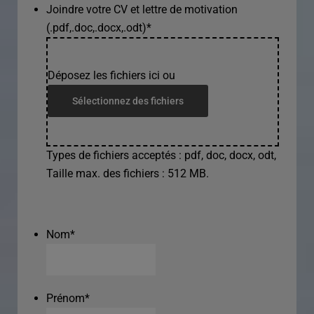
Joindre votre CV et lettre de motivation
(.pdf,.doc,.docx,.odt)
*
Déposez les fichiers ici ou
Sélectionnez des fichiers
Types de fichiers acceptés : pdf, doc, docx, odt,
Taille max. des fichiers : 512 MB.
Nom
*
Prénom
*