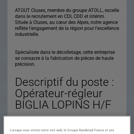
ATOUT Cluses, membre du groupe ATOLL, excelle
dans le recrutement en CDI, CDD et intérim.
Située à Cluses, au cœur des Alpes, notre agence
reflète l'engagement de la région pour l'excellence
industrielle.
Spécialisée dans le décolletage, cette entreprise
se consacre à la fabrication de pièces de haute
précision.
Descriptif du poste :
Opérateur-régleur
BIGLIA LOPINS H/F
Descriptif du poste : Êtes-vous prêt(e) à exceller
Lorsque vous visitez notre site web, le Groupe Randstad France et ses
en tant qu'Opérateur-régleur BIGLIA LOPINS H/F