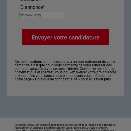
ID annonce
*
Ces informations sont nécessaires à un bon traitement de votre
demande ainsi que pour nous permettre de vous adresser des
contenus adaptés à vos centres d’intérêt. Conformément à la loi
“informatique et libertés”, vous pouvez exercer votre droit d’accès
aux données vous concernant en nous contactant. Consultez
notre page «
Politique de confidentialité
» pour en savoir plus.
Le Groupe ATOLL est implanté dans tout le grand sud-est de la France, ses cabinets de
recrutement et agences d’intérim recrutent toute l’année en CDI, CDD et intérim.
Cette offre d’emploi est publiée par ATOUT Cluses -
Agence intérim Marnaz
. N’hésitez