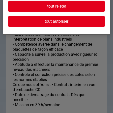
ce poste est celui d'un(e) opérateur(-trice)
tout rejeter
confirmé(e) avec une expertise sur machines
Biglia et lopins.
tout autoriser
• Maîtrise de la machine Biglia pour le travail
précis des lopins
• Expérience significative en lecture et
interprétation de plans industriels
• Compétence avérée dans le changement de
plaquettes de façon efficace
• Capacité à suivre la production avec rigueur et
précision
• Aptitude à effectuer la maintenance de premier
niveau des machines
• Contrôle et correction précise des côtes selon
les normes établies
Ce que nous offrons : • Contrat : intérim en vue
d'embauche CDI
• Date de démarrage du contrat : Dès que
possible
• Mission en 39 h/semaine