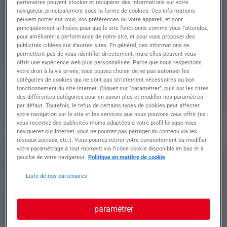
partenaires peuvent stocker et récupérer des informations sur votre
au sein de notre prestigieuse équipe ?
navigateur, principalement sous la forme de cookies. Ces informations
Au sein de notre équipe, vous contribuerez au
peuvent porter sur vous, vos préférences ou votre appareil, et sont
bon fonctionnement des machines Biglia en
principalement utilisées pour que le site fonctionne comme vous l’attendez,
pour améliorer la performance de notre site, et pour vous proposer des
assurant diverses opérations techniques
publicités ciblées sur d’autres sites. En général, ces informations ne
• Manipuler et régler les machines Biglia avec
permettent pas de vous identifier directement, mais elles peuvent vous
précision pour assurer une production efficace
offrir une expérience web plus personnalisée. Parce que nous respectons
• Lire et interpréter les plans techniques pour
votre droit à la vie privée, vous pouvez choisir de ne pas autoriser les
garantir la conformité des opérations
catégories de cookies qui ne sont pas strictement nécessaires au bon
• Effectuer le changement régulier des plaquettes
fonctionnement du site Internet. Cliquez sur “paramétrer”, puis sur les titres
des différentes catégories pour en savoir plus et modifier nos paramètres
pour maintenir un outil de production optimal
par défaut. Toutefois, le refus de certains types de cookies peut affecter
• Assurer le suivi de la production en contrôlant la
votre navigation sur le site et les services que nous pouvons vous offrir (ex :
qualité et en ajustant si nécessaire
vous recevrez des publicités moins adaptées à votre profil lorsque vous
• Réaliser la maintenance de premier niveau pour
naviguerez sur Internet, vous ne pourrez pas partager du contenu via les
prévenir les dysfonctionnements et garantir la
réseaux sociaux, etc.). Vous pourrez retirer votre consentement ou modifier
sécurité
votre paramétrage à tout moment via l’icône cookie disponible en bas et à
gauche de votre navigateur.
Politique en matière de cookie
Liste de nos partenaires
Profil recherché
paramétrer
Formation et expérience Le profil recherché pour