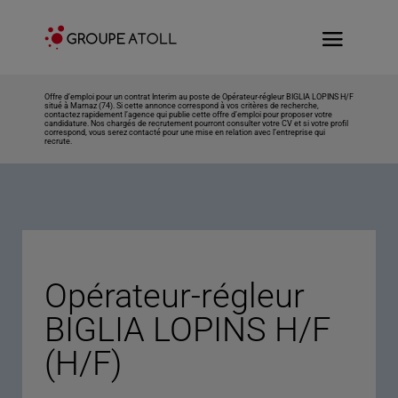
Offre d’emploi pour un contrat Interim au poste de Opérateur-régleur BIGLIA LOPINS H/F
situé à Marnaz (74). Si cette annonce correspond à vos critères de recherche,
contactez rapidement l’agence qui publie cette offre d’emploi pour proposer votre
candidature. Nos chargés de recrutement pourront consulter votre CV et si votre profil
correspond, vous serez contacté pour une mise en relation avec l’entreprise qui
recrute.
Opérateur-régleur
BIGLIA LOPINS H/F
(H/F)