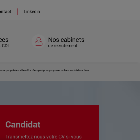
ntact
Linkedin
ces
Nos cabinets
t CDI
de recrutement
ce qui publie cette offre d’emploi pour proposer votre candidature. Nos
Candidat
Transmettez-nous votre CV si vous