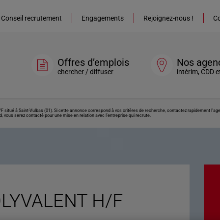
Conseil recrutement
Engagements
Rejoignez-nous !
Co
Offres d’emplois
Nos agen
chercher / diffuser
intérim, CDD e
itué à Saint-Vulbas (01). Si cette annonce correspond à vos critères de recherche, contactez rapidement l’agen
, vous serez contacté pour une mise en relation avec l’entreprise qui recrute.
LYVALENT H/F