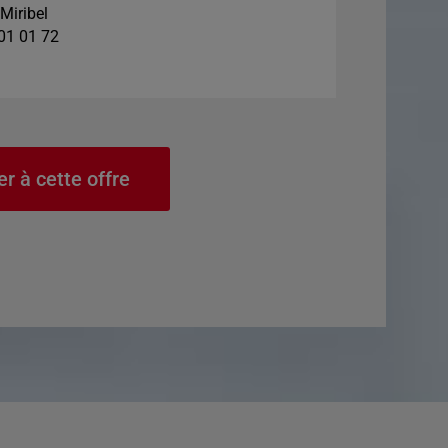
Miribel
 01 01 72
er à cette offre