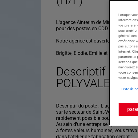
Lorsque vous
informations
L'agence Ainterim de Miribel est spéc
vos préféren
pour des postes en CDD et CDI sur la 
pour améliore
général, ces
Notre agence est ouverte du lundi au 
expérience w
pas autorise
Internet. Cli
Brigitte, Elodie, Emilie et Florian sont 
paramètres pa
services que
Descriptif du 
naviguerez su
votre consen
votre navigat
POLYVALENT H
Liste de n
Descriptif du poste : L'agence AINTERI
para
sur le secteur de Saint-Vulbas, un(e) 
rapidement possible pour un poste en
Au sein d'une entreprise spécialisée 
à fortes valeurs humaines, vous travai
dans l'atelier de fabrication seront :