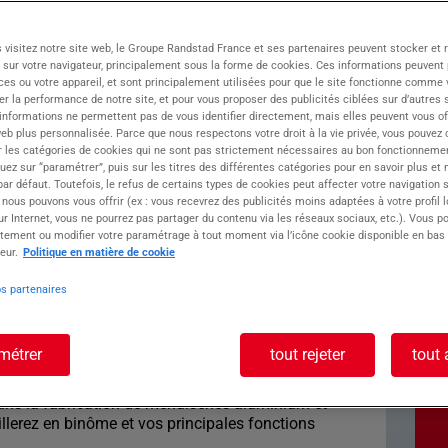
 visitez notre site web, le Groupe Randstad France et ses partenaires peuvent stocker et 
 sur votre navigateur, principalement sous la forme de cookies. Ces informations peuvent 
ialisée dans le recrutement cadre et non cadre
ces ou votre appareil, et sont principalement utilisées pour que le site fonctionne comme v
France entière.
r la performance de notre site, et pour vous proposer des publicités ciblées sur d’autres s
 informations ne permettent pas de vous identifier directement, mais elles peuvent vous of
vendredi de 8h à 12h et de 14h à 18h.
eb plus personnalisée. Parce que nous respectons votre droit à la vie privée, vous pouvez 
r les catégories de cookies qui ne sont pas strictement nécessaires au bon fonctionnemen
quez sur “paramétrer”, puis sur les titres des différentes catégories pour en savoir plus et
à votre écoute !
r défaut. Toutefois, le refus de certains types de cookies peut affecter votre navigation su
 nous pouvons vous offrir (ex : vous recevrez des publicités moins adaptées à votre profil 
poste : OPERATEUR
r Internet, vous ne pourrez pas partager du contenu via les réseaux sociaux, etc.). Vous po
tement ou modifier votre paramétrage à tout moment via l’icône cookie disponible en bas
eur.
Politique en matière de cookie
/F
os partenaires
M Miribel recrute pour l'un de ses clients situé
métrer
tout rejeter
tout 
Opérateur de production polyvalent H/F le plus
 intérim longue durée.
dans la fabrication de menuiseries aluminium et
llerez en binôme et vos principales fonctions