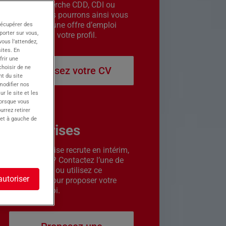
êtes en recherche CDD, CDI ou
intérim. Nous pourrons ainsi vous
contacter si une offre d’emploi
récupérer des
porter sur vous,
correspond à votre profil.
ous l’attendez,
ites. En
frir une
choisir de ne
Déposez votre CV
t du site
 modifier nos
r le site et les
lorsque vous
urrez retirer
 et à gauche de
Entreprises
Votre entreprise recrute en intérim,
CDD ou CDI ? Contactez l’une de
nos agences ou utilisez ce
autoriser
formulaire pour proposer votre
offre d’emploi.