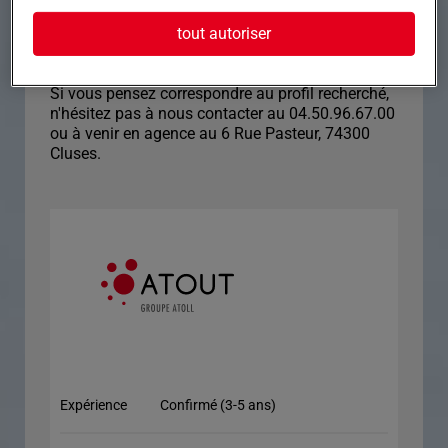
tout autoriser
- Expérience similaire idéalement ou personne
novice motivée et réactive
Si vous pensez correspondre au profil recherché,
n'hésitez pas à nous contacter au 04.50.96.67.00
ou à venir en agence au 6 Rue Pasteur, 74300
Cluses.
Expérience
Confirmé (3-5 ans)