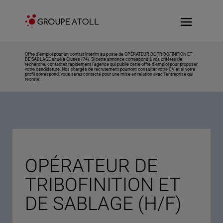
Offre d’emploi pour un contrat Interim au poste de OPÉRATEUR DE TRIBOFINITION ET
DE SABLAGE situé à Cluses (74). Si cette annonce correspond à vos critères de
recherche, contactez rapidement l’agence qui publie cette offre d’emploi pour proposer
votre candidature. Nos chargés de recrutement pourront consulter votre CV et si votre
profil correspond, vous serez contacté pour une mise en relation avec l’entreprise qui
recrute.
OPÉRATEUR DE
TRIBOFINITION ET
DE SABLAGE (H/F)