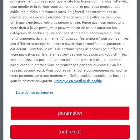
principalement utilisées pour que le site fonctionne comme vous l’attendez,
DE SABLAGE
pour améliorer la performance de notre site, et pour vous proposer des
publicités ciblées sur d’autres sites. En général, ces informations ne
permettent pas de vous identifier directement, mais elles peuvent vous
offrir une expérience web plus personnalisée. Parce que nous respectons
votre droit à la vie privée, vous pouvez choisir de ne pas autoriser les
Descriptif du poste : Votre mission :
catégories de cookies qui ne sont pas strictement nécessaires au bon
• Chargement des machines de pièces et de
fonctionnement du site Internet. Cliquez sur “paramétrer”, puis sur les titres
consommables selon la gamme
des différentes catégories pour en savoir plus et modifier nos paramètres
• Effectue le lancement de la série, en fonction
par défaut. Toutefois, le refus de certains types de cookies peut affecter
des paramètres définis dans la gamme
votre navigation sur le site et les services que nous pouvons vous offrir (ex :
vous recevrez des publicités moins adaptées à votre profil lorsque vous
• Traçabilité des pièces en cours de traitement
naviguerez sur Internet, vous ne pourrez pas partager du contenu via les
• Vide les machines et tamise les pièces
réseaux sociaux, etc.). Vous pourrez retirer votre consentement ou modifier
• Effectue le sablage manuel et conditionne les
votre paramétrage à tout moment via l’icône cookie disponible en bas et à
pièces
gauche de votre navigateur.
Politique en matière de cookie
• Vide la poudre des aspirateurs
• Entretien de son poste de travail et des locaux
Liste de nos partenaires
en fonction du planning de nettoyage (sortir les
poubelles, les vider dans containers)
paramétrer
Profil recherché
tout rejeter