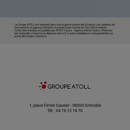
Le Groupe ATOLL est implanté dans tout le grand sud-est de la France, ses cabinets de
recrutement et agences d’intérim recrutent toute l’année en CDI, CDD et intérim.
Cette offre d’emploi est publiée par ATOUT Cluses -
Agence intérim Cluses
. N’hésitez
pas à prendre contact pour déposer votre CV si votre candidature correspond bien au
poste décrit dans l'annonce.
1, place Firmin Gautier - 38000 Grenoble
Tél. : 04 76 12 18 70