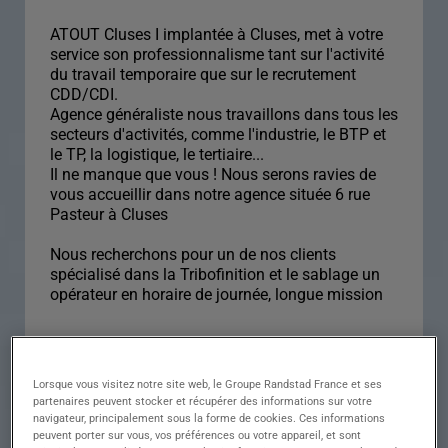
ATOUT Cluses I implantée à Cluses, met à votre
service son professionnalisme tant sur l'activité
du travail temporaire que sur le recrutement
CDD/CDI.
Agence généraliste nous travaillons dans tous les
secteurs d'activités, comme l'industrie, le BTP et
le TP, la logistique, le tertiaire...
Il ne manque que vous ! Nous serons ravies de
vous accueillir dans notre agence située 6 rue
Pasteur à Cluses
Nous recherchons pour un de nos clients
spécialisé dans la Tribofinition et le sablage un
opérateur en horaire de journée, longue mission
Descriptif du poste :
OPÉRATEUR DE
Lorsque vous visitez notre site web, le Groupe Randstad France et ses
partenaires peuvent stocker et récupérer des informations sur votre
TRIBOFINITION ET
navigateur, principalement sous la forme de cookies. Ces informations
peuvent porter sur vous, vos préférences ou votre appareil, et sont