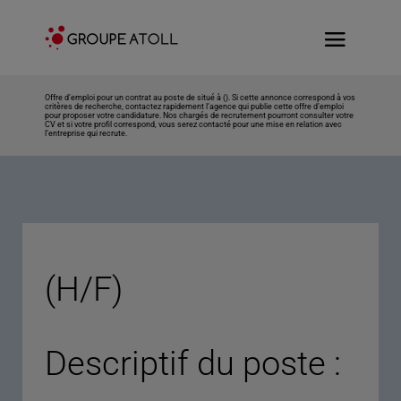
Offre d’emploi pour un contrat au poste de situé à (). Si cette annonce correspond à vos
critères de recherche, contactez rapidement l’agence qui publie cette offre d’emploi
pour proposer votre candidature. Nos chargés de recrutement pourront consulter votre
CV et si votre profil correspond, vous serez contacté pour une mise en relation avec
l’entreprise qui recrute.
(H/F)
Descriptif du poste :