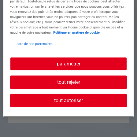
par défaut. Toutefois, le refus de certains types de cookies peut affecter
votre navigation sur le site et les services que nous pouvons vous offrir (ex :
Référence
Annonce n°
vous recevrez des publicités moins adaptées à votre profil lorsque vous
naviguerez sur Internet, vous ne pourrez pas partager du contenu via les
réseaux sociaux, etc.). Vous pourrez retirer votre consentement ou modifier
Contact
votre paramétrage à tout moment via l’icône cookie disponible en bas et à
gauche de votre navigateur.
Politique en matière de cookie
Tél.
Liste de nos partenaires
paramétrer
Postuler à cette offre
tout rejeter
tout autoriser