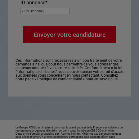
ID annonce
*
Ces informations sont nécessaires à un bon traitement de votre
demande ainsi que pour nous permettre de vous adresser des
contenus adaptés à vos centres d’intérêt. Conformément à la loi
“informatique et libertés”, vous pouvez exercer votre droit d’accès
aux données vous concernant en nous contactant. Consultez
notre page «
Politique de confidentialité
» pour en savoir plus.
Le Groupe ATOLL est implanté dans tout le grand sud-est de la France, ses cabinets de
recrutement et agences d’intérim recrutent toute l’année en CDI, CDD et intérim.
Cette offre d’emploi est publiée par -
Agence intérim
. N’hésitez pas à prendre contact
pour déposer votre CV si votre candidature correspond bien au poste décrit dans