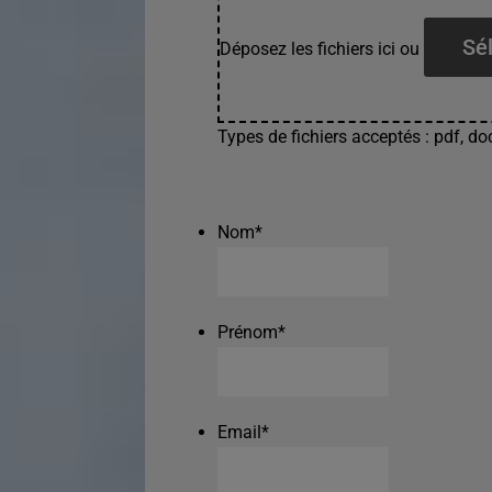
Sél
Déposez les fichiers ici ou
Types de fichiers acceptés : pdf, doc
Nom
*
Prénom
*
Email
*