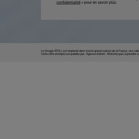
confidentialité
» pour en savoir plus.
Le Groupe ATOLL est implanté dans tout le grand sud-est de la France, ses cabi
Cette offre d’emploi est publiée par -
Agence intérim
. N’hésitez pas à prendre 