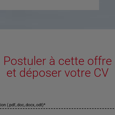
Postuler à cette offre
et déposer votre CV
ion (.pdf,.doc,.docx,.odt)
*