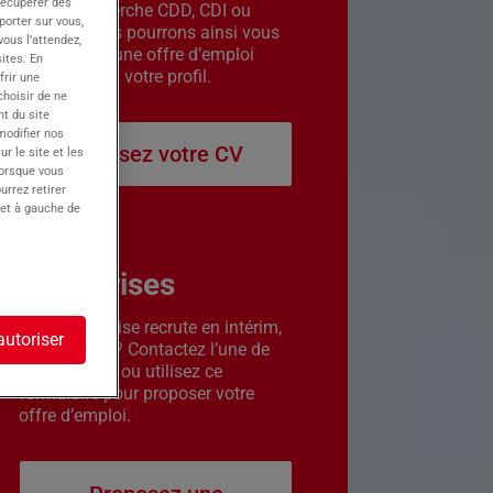
récupérer des
êtes en recherche CDD, CDI ou
porter sur vous,
intérim. Nous pourrons ainsi vous
ous l’attendez,
contacter si une offre d’emploi
ites. En
correspond à votre profil.
frir une
choisir de ne
t du site
 modifier nos
Déposez votre CV
r le site et les
lorsque vous
urrez retirer
 et à gauche de
Entreprises
Votre entreprise recrute en intérim,
autoriser
CDD ou CDI ? Contactez l’une de
nos agences ou utilisez ce
formulaire pour proposer votre
offre d’emploi.