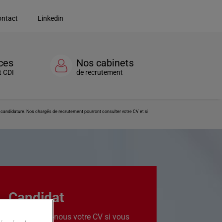
ntact
Linkedin
ces
Nos cabinets
t CDI
de recrutement
re candidature. Nos chargés de recrutement pourront consulter votre CV et si
Candidat
Transmettez-nous votre CV si vous