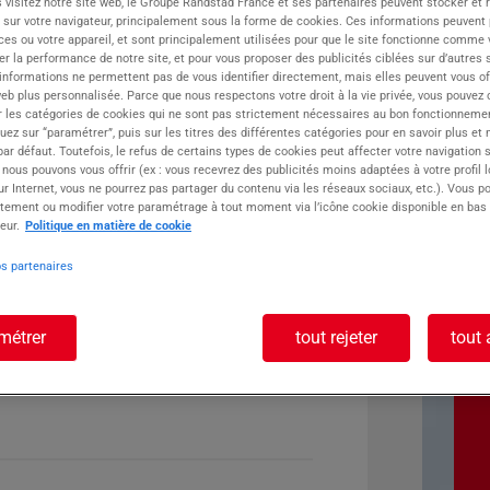
 visitez notre site web, le Groupe Randstad France et ses partenaires peuvent stocker et 
 sur votre navigateur, principalement sous la forme de cookies. Ces informations peuvent 
ste :
ces ou votre appareil, et sont principalement utilisées pour que le site fonctionne comme v
r la performance de notre site, et pour vous proposer des publicités ciblées sur d’autres s
 informations ne permettent pas de vous identifier directement, mais elles peuvent vous of
eb plus personnalisée. Parce que nous respectons votre droit à la vie privée, vous pouvez 
r les catégories de cookies qui ne sont pas strictement nécessaires au bon fonctionnemen
quez sur “paramétrer”, puis sur les titres des différentes catégories pour en savoir plus et
r défaut. Toutefois, le refus de certains types de cookies peut affecter votre navigation su
 nous pouvons vous offrir (ex : vous recevrez des publicités moins adaptées à votre profil 
r Internet, vous ne pourrez pas partager du contenu via les réseaux sociaux, etc.). Vous po
tement ou modifier votre paramétrage à tout moment via l’icône cookie disponible en bas
eur.
Politique en matière de cookie
os partenaires
métrer
tout rejeter
tout 