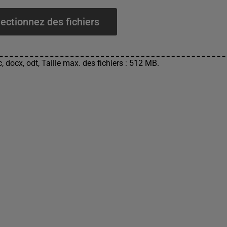
ectionnez des fichiers
, docx, odt, Taille max. des fichiers : 512 MB.