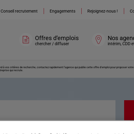
Conseil recrutement
Engagements
Rejoignez-nous !
Co
Offres d’emplois
Nos agen
chercher / diffuser
intérim, CDD e
ond à vos critères de recherche, contactez rapidement l’agence qui publie cette offre d’emploi pour proposer vot
reprise qui recrute.