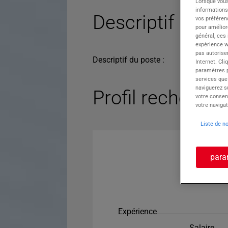
Lorsque vous
informations
Descriptif du po
vos préféren
pour améliore
général, ces
expérience w
pas autorise
Descriptif du poste :
Internet. Cli
paramètres pa
services que
naviguerez su
Profil recherché
votre consen
votre navigat
Liste de n
para
Expérience
Salaire