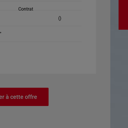
Contrat
()
°
er à cette offre