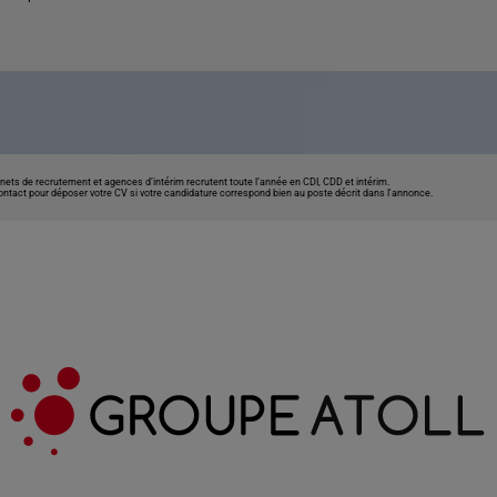
nets de recrutement et agences d’intérim recrutent toute l’année en CDI, CDD et intérim.
contact pour déposer votre CV si votre candidature correspond bien au poste décrit dans l'annonce.