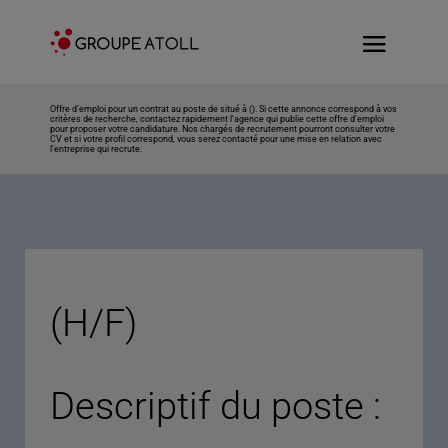
Offre d’emploi pour un contrat au poste de situé à (). Si cette annonce correspond à vos
critères de recherche, contactez rapidement l’agence qui publie cette offre d’emploi
pour proposer votre candidature. Nos chargés de recrutement pourront consulter votre
CV et si votre profil correspond, vous serez contacté pour une mise en relation avec
l’entreprise qui recrute.
(H/F)
Descriptif du poste :