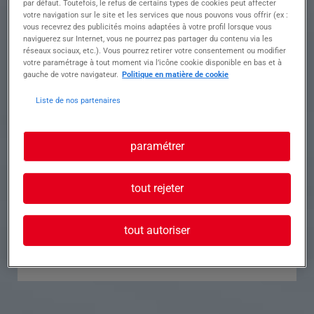
par défaut. Toutefois, le refus de certains types de cookies peut affecter
votre navigation sur le site et les services que nous pouvons vous offrir (ex :
Référence
Annonce n°
vous recevrez des publicités moins adaptées à votre profil lorsque vous
naviguerez sur Internet, vous ne pourrez pas partager du contenu via les
réseaux sociaux, etc.). Vous pourrez retirer votre consentement ou modifier
Contact
votre paramétrage à tout moment via l’icône cookie disponible en bas et à
gauche de votre navigateur.
Politique en matière de cookie
Tél.
Liste de nos partenaires
paramétrer
Postuler à cette offre
tout rejeter
tout autoriser