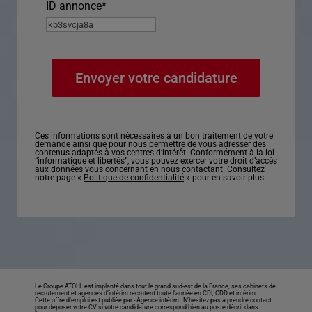
ID annonce
*
Ces informations sont nécessaires à un bon traitement de votre
demande ainsi que pour nous permettre de vous adresser des
contenus adaptés à vos centres d’intérêt. Conformément à la loi
“informatique et libertés”, vous pouvez exercer votre droit d’accès
aux données vous concernant en nous contactant. Consultez
notre page «
Politique de confidentialité
» pour en savoir plus.
Le Groupe ATOLL est implanté dans tout le grand sud-est de la France, ses cabinets de
recrutement et agences d’intérim recrutent toute l’année en CDI, CDD et intérim.
Cette offre d’emploi est publiée par -
Agence intérim
. N’hésitez pas à prendre contact
pour déposer votre CV si votre candidature correspond bien au poste décrit dans