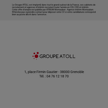
Le Groupe ATOLL est implanté dans tout le grand sud-est de la France, ses cabinets de
recrutement et agences d’intérim recrutent toute l’année en CDI, CDD et intérim.
Cette offre d’emploi est publiée par ATRIUM Montauban -
Agence intérim Montauban
.
N’hésitez pas à prendre contact pour déposer votre CV si votre candidature correspond
bien au poste décrit dans l'annonce.
1, place Firmin Gautier - 38000 Grenoble
Tél. : 04 76 12 18 70