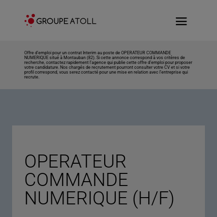
Offre d’emploi pour un contrat Interim au poste de OPERATEUR COMMANDE
NUMERIQUE situé à Montauban (82). Si cette annonce correspond à vos critères de
recherche, contactez rapidement l’agence qui publie cette offre d’emploi pour proposer
votre candidature. Nos chargés de recrutement pourront consulter votre CV et si votre
profil correspond, vous serez contacté pour une mise en relation avec l’entreprise qui
recrute.
OPERATEUR
COMMANDE
NUMERIQUE (H/F)