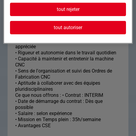
Formation et expérience Nous recherchons un(e)
tout rejeter
opérateur(trice) commande numérique motivé(e)
et précis(e) pour rejoindre un atelier dynamique.
tout autoriser
• Maîtrise des plans et spécifications techniques
• Expérience en usinage CNC souhaitée,
formation technique en commande numérique
appréciée
• Rigueur et autonomie dans le travail quotidien
• Capacité à maintenir et entretenir la machine
CNC
• Sens de l'organisation et suivi des Ordres de
Fabrication CNC
• Aptitude à collaborer avec des équipes
pluridisciplinaires
Ce que nous offrons : • Contrat : INTERIM
• Date de démarrage du contrat : Dès que
possible
• Salaire : selon expérience
• Mission en Temps plein : 35h/semaine
• Avantages CSE