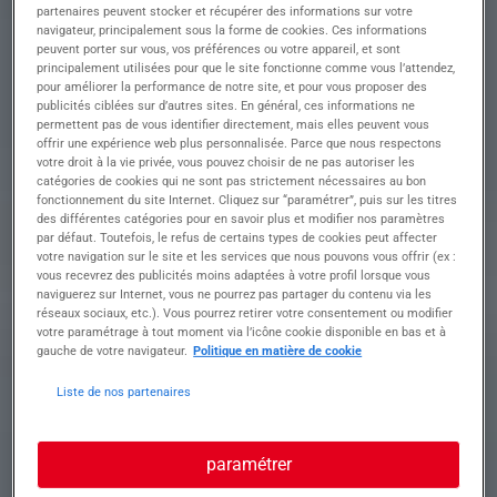
partenaires peuvent stocker et récupérer des informations sur votre
Descriptif du poste : Êtes-vous prêt(e) à relever le
navigateur, principalement sous la forme de cookies. Ces informations
défi de l'OPÉRATEUR COMMANDE NUMÉRIQUE
peuvent porter sur vous, vos préférences ou votre appareil, et sont
et optimiser nos usinages ?
principalement utilisées pour que le site fonctionne comme vous l’attendez,
Vous serez en charge de la production précise et
pour améliorer la performance de notre site, et pour vous proposer des
efficace de pièces en utilisant une machine à
publicités ciblées sur d’autres sites. En général, ces informations ne
commande numérique.
permettent pas de vous identifier directement, mais elles peuvent vous
offrir une expérience web plus personnalisée. Parce que nous respectons
• Analyser et interpréter les plans pour définir les
votre droit à la vie privée, vous pouvez choisir de ne pas autoriser les
exigences techniques
catégories de cookies qui ne sont pas strictement nécessaires au bon
• Lancer et réaliser des programmes d'usinage
fonctionnement du site Internet. Cliquez sur “paramétrer”, puis sur les titres
conformes aux spécifications
des différentes catégories pour en savoir plus et modifier nos paramètres
• Vérifier la conformité des pièces produites à
par défaut. Toutefois, le refus de certains types de cookies peut affecter
l'aide d'outils de mesure et de contrôle
votre navigation sur le site et les services que nous pouvons vous offrir (ex :
vous recevrez des publicités moins adaptées à votre profil lorsque vous
• Assurer la maintenance de base et le suivi de la
naviguerez sur Internet, vous ne pourrez pas partager du contenu via les
machine à commande numérique
réseaux sociaux, etc.). Vous pourrez retirer votre consentement ou modifier
• Gérer les stocks de matériaux et outils
votre paramétrage à tout moment via l’icône cookie disponible en bas et à
nécessaires à la production
gauche de votre navigateur.
Politique en matière de cookie
Liste de nos partenaires
Profil recherché
paramétrer