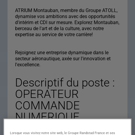
ATRIUM Montauban, membre du Groupe ATOLL,
dynamise vos ambitions avec des opportunités
d'intérim et CDI sur mesure. Explorez Montauban,
berceau de l'art et de la culture, avec notre
expertise au service de votre carrière!
Rejoignez une entreprise dynamique dans le
secteur aéronautique, axée sur l'innovation et
l'excellence.
Descriptif du poste :
OPERATEUR
COMMANDE
NUMERIQUE
Lorsque vous visitez notre site web, le Groupe Randstad France et ses