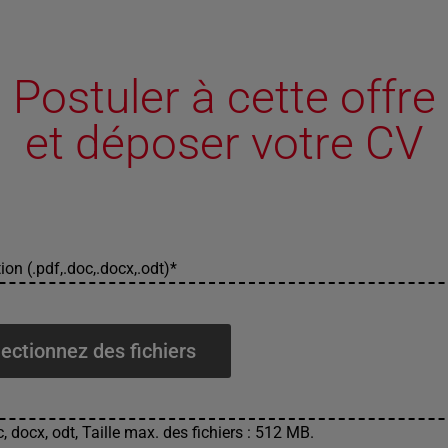
Postuler à cette offre
et déposer votre CV
ion (.pdf,.doc,.docx,.odt)
*
ectionnez des fichiers
, docx, odt, Taille max. des fichiers : 512 MB.