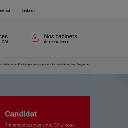
ntact
Linkedin
ces
Nos cabinets
t CDI
de recrutement
 publie cette offre d’emploi pour proposer votre candidature. Nos chargés de
Candidat
Transmettez-nous votre CV si vous