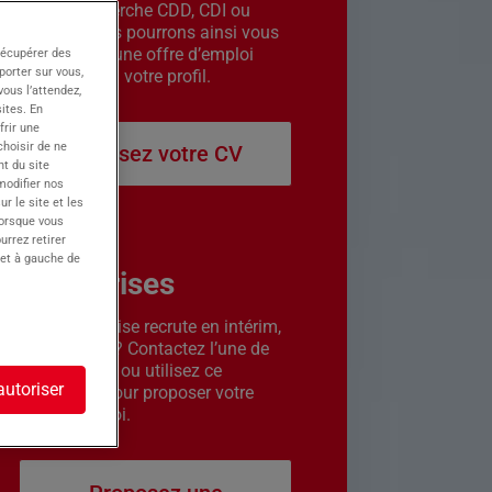
êtes en recherche CDD, CDI ou
intérim. Nous pourrons ainsi vous
contacter si une offre d’emploi
récupérer des
porter sur vous,
correspond à votre profil.
ous l’attendez,
ites. En
frir une
choisir de ne
Déposez votre CV
t du site
 modifier nos
r le site et les
lorsque vous
urrez retirer
 et à gauche de
Entreprises
Votre entreprise recrute en intérim,
CDD ou CDI ? Contactez l’une de
nos agences ou utilisez ce
autoriser
formulaire pour proposer votre
offre d’emploi.