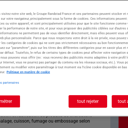
 visitez notre site web, le Groupe Randstad France et ses partenaires peuvent stocker et 
 sur votre navigateur, principalement sous la forme de cookies. Ces informations peuvent 
rcutier H/F
ces ou votre appareil, et sont principalement utilisées pour que le site fonctionne comme v
r la performance de notre site, et pour vous proposer des publicités ciblées sur d’autres s
 informations ne permettent pas de vous identifier directement, mais elles peuvent vous of
éventuelles
eb plus personnalisée. Parce que nous respectons votre droit à la vie privée, vous pouvez 
tre ADN c'est : • Miser sur la personnalité et le
r les catégories de cookies qui ne sont pas strictement nécessaires au bon fonctionnemen
quez sur “paramétrer”, puis sur les titres des différentes catégories pour en savoir plus et
tences techniques
r défaut. Toutefois, le refus de certains types de cookies peut affecter votre navigation su
os partenaires locaux et nationaux
 nous pouvons vous offrir (ex : vous recevrez des publicités moins adaptées à votre profil 
rofessionnels avec proximité et réactivité
r Internet, vous ne pourrez pas partager du contenu via les réseaux sociaux, etc.). Vous po
tement ou modifier votre paramétrage à tout moment via l’icône cookie disponible en bas
eur.
Politique en matière de cookie
poste : OPERATEUR
os partenaires
/F
métrer
tout rejeter
tout 
mation et fabrication de produits de charcuterie
, salage, cuisson, fumage ou embossage selon