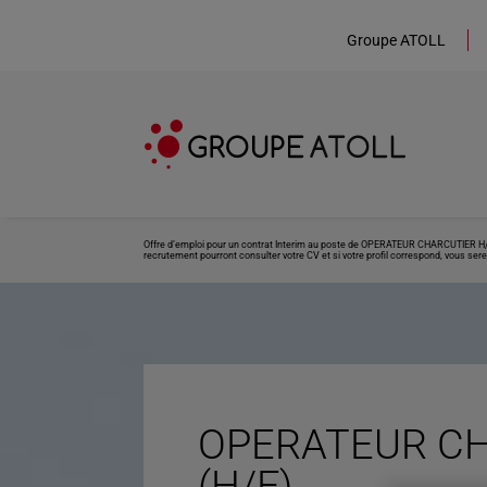
Groupe ATOLL
Offre d’emploi pour un contrat Interim au poste de OPERATEUR CHARCUTIER H/F s
recrutement pourront consulter votre CV et si votre profil correspond, vous sere
OPERATEUR CH
(H/F)