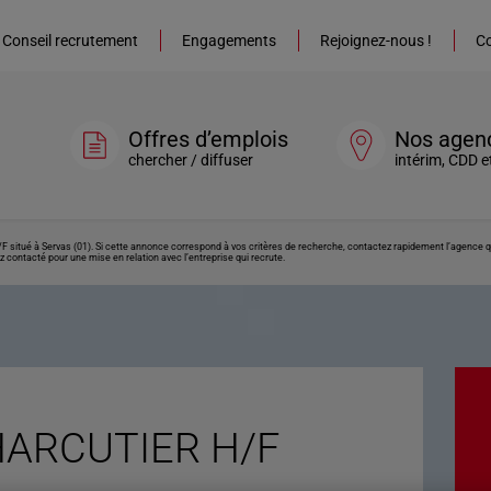
Conseil recrutement
Engagements
Rejoignez-nous !
Co
Offres d’emplois
Nos agen
chercher / diffuser
intérim, CDD e
itué à Servas (01). Si cette annonce correspond à vos critères de recherche, contactez rapidement l’agence qui
z contacté pour une mise en relation avec l’entreprise qui recrute.
ARCUTIER H/F