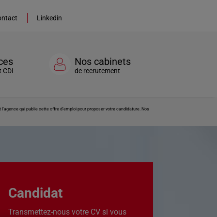
ntact
Linkedin
ces
Nos cabinets
t CDI
de recrutement
’agence qui publie cette offre d’emploi pour proposer votre candidature. Nos
Candidat
Transmettez-nous votre CV si vous