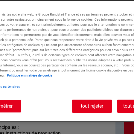
 Saint-Martin-du-Mont
 visitez notre site web, le Groupe Randstad France et ses partenaires peuvent stocker et 
0
 sur votre navigateur, principalement sous la forme de cookies. Ces informations peuvent 
ces ou votre appareil, et sont principalement utilisées pour que le site fonctionne comme v
r la performance de notre site, et pour vous proposer des publicités ciblées sur d’autres s
 informations ne permettent pas de vous identifier directement, mais elles peuvent vous of
ents un Opérateur Bobineur (H/F) pour renforcer
eb plus personnalisée. Parce que nous respectons votre droit à la vie privée, vous pouvez 
r les catégories de cookies qui ne sont pas strictement nécessaires au bon fonctionnemen
quez sur “paramétrer”, puis sur les titres des différentes catégories pour en savoir plus et
vec Ainterim Bourg-en-Bresse, c'est bénéficier
r défaut. Toutefois, le refus de certains types de cookies peut affecter votre navigation su
ns votre parcours professionnel. Notre agence
 nous pouvons vous offrir (ex : vous recevrez des publicités moins adaptées à votre profil 
s candidats et les entreprises locales, et met un
r Internet, vous ne pourrez pas partager du contenu via les réseaux sociaux, etc.). Vous po
ons adaptées à vos compétences et à vos
tement ou modifier votre paramétrage à tout moment via l’icône cookie disponible en bas
eur.
Politique en matière de cookie
os partenaires
poste : OPERATEUR
métrer
tout rejeter
tout 
ncipales :
les instructions de production.