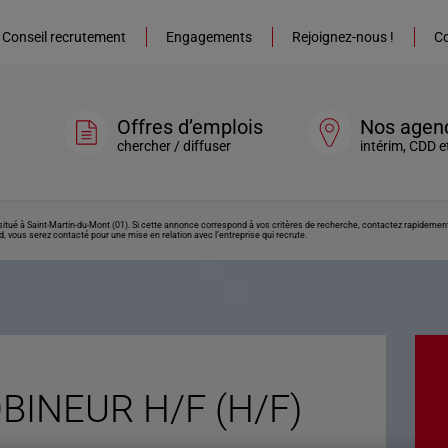
Conseil recrutement
Engagements
Rejoignez-nous !
Co
Offres d’emplois
Nos agen
chercher / diffuser
intérim, CDD e
ué à Saint-Martin-du-Mont (01). Si cette annonce correspond à vos critères de recherche, contactez rapidement l
, vous serez contacté pour une mise en relation avec l’entreprise qui recrute.
INEUR H/F (H/F)