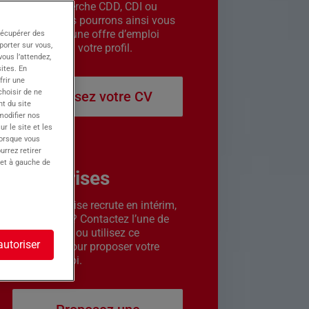
êtes en recherche CDD, CDI ou
intérim. Nous pourrons ainsi vous
contacter si une offre d’emploi
récupérer des
porter sur vous,
correspond à votre profil.
ous l’attendez,
ites. En
frir une
choisir de ne
Déposez votre CV
t du site
 modifier nos
r le site et les
lorsque vous
urrez retirer
 et à gauche de
Entreprises
Votre entreprise recrute en intérim,
CDD ou CDI ? Contactez l’une de
nos agences ou utilisez ce
autoriser
formulaire pour proposer votre
offre d’emploi.