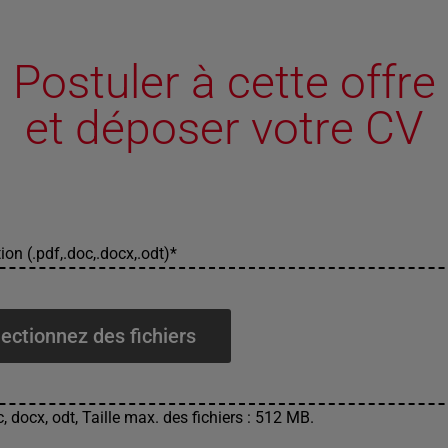
Postuler à cette offre
et déposer votre CV
ion (.pdf,.doc,.docx,.odt)
*
ectionnez des fichiers
, docx, odt, Taille max. des fichiers : 512 MB.