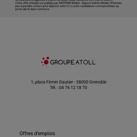
recrutement et agences d’intérim recrutent toute l’année en CDI, CDD et intérim.
Cette offre d’emploi est publiée par AINTERIM Miribel -
Agence intérim Miribel
. N’hésitez
pas à prendre contact pour déposer votre CV si votre candidature correspond bien au
poste décrit dans l'annonce.
1, place Firmin Gautier - 38000 Grenoble
Tél. : 04 76 12 18 70
Offres d’emplois