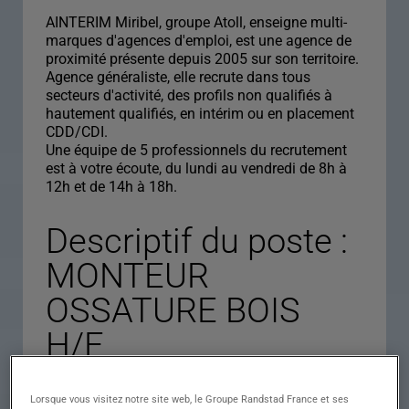
AINTERIM Miribel, groupe Atoll, enseigne multi-
marques d'agences d'emploi, est une agence de
proximité présente depuis 2005 sur son territoire.
Agence généraliste, elle recrute dans tous
secteurs d'activité, des profils non qualifiés à
hautement qualifiés, en intérim ou en placement
CDD/CDI.
Une équipe de 5 professionnels du recrutement
est à votre écoute, du lundi au vendredi de 8h à
12h et de 14h à 18h.
Descriptif du poste :
MONTEUR
OSSATURE BOIS
H/F
Lorsque vous visitez notre site web, le Groupe Randstad France et ses