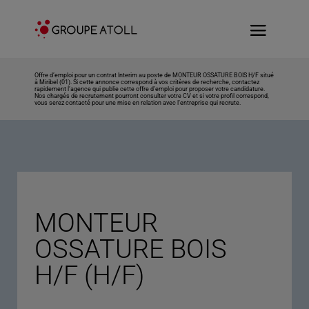
Offre d’emploi pour un contrat Interim au poste de MONTEUR OSSATURE BOIS H/F situé
à Miribel (01). Si cette annonce correspond à vos critères de recherche, contactez
rapidement l’agence qui publie cette offre d’emploi pour proposer votre candidature.
Nos chargés de recrutement pourront consulter votre CV et si votre profil correspond,
vous serez contacté pour une mise en relation avec l’entreprise qui recrute.
MONTEUR
OSSATURE BOIS
H/F (H/F)