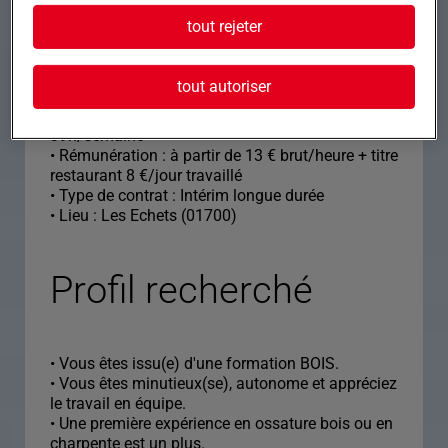
en vigueur.
tout rejeter
• Contrôle final — Vérifier solidité, exactitude et
conformité avant expédition ou pose sur chantier.
???? Informations complémentaires • Début de
tout autoriser
mission : début mai
• Horaires : 7h30–17h — Temps plein —
39h/semaine
• Rémunération : à partir de 13 € brut/heure + titre
restaurant 8 €/jour travaillé
• Type de contrat : Intérim longue durée
• Lieu : Les Echets (01700)
Profil recherché
• Vous êtes issu(e) d'une formation BOIS.
• Vous êtes minutieux(se), autonome et appréciez
le travail en équipe.
• Une première expérience en ossature bois ou en
charpente est un plus.