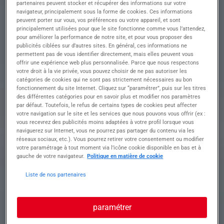
Descriptif du poste : L'agence AINTERIM MIRIBEL
partenaires peuvent stocker et récupérer des informations sur votre
recrute pour l'un de ses clients un(e) Monteur
navigateur, principalement sous la forme de cookies. Ces informations
peuvent porter sur vous, vos préférences ou votre appareil, et sont
Ossature Bois (H/F) dans le cadre d'une mission
principalement utilisées pour que le site fonctionne comme vous l’attendez,
d'intérim de longue durée, basée aux Echets
pour améliorer la performance de notre site, et pour vous proposer des
(01700).
publicités ciblées sur d’autres sites. En général, ces informations ne
???? Missions principales • Construction bois —
permettent pas de vous identifier directement, mais elles peuvent vous
Réaliser et assembler des structures en bois :
offrir une expérience web plus personnalisée. Parce que nous respectons
murs, planchers, clôtures et autres éléments
votre droit à la vie privée, vous pouvez choisir de ne pas autoriser les
catégories de cookies qui ne sont pas strictement nécessaires au bon
selon les plans de projet.
fonctionnement du site Internet. Cliquez sur “paramétrer”, puis sur les titres
• Contrôle qualité — Garantir la précision, la
des différentes catégories pour en savoir plus et modifier nos paramètres
solidité et la conformité des montages en
par défaut. Toutefois, le refus de certains types de cookies peut affecter
respectant les documents techniques.
votre navigation sur le site et les services que nous pouvons vous offrir (ex :
• Préfabrication en atelier — Participer à la
vous recevrez des publicités moins adaptées à votre profil lorsque vous
naviguerez sur Internet, vous ne pourrez pas partager du contenu via les
réalisation d'éléments bois avant leur installation
réseaux sociaux, etc.). Vous pourrez retirer votre consentement ou modifier
sur chantier.
votre paramétrage à tout moment via l’icône cookie disponible en bas et à
???? Assemblage et montage • Lecture de plans
gauche de votre navigateur.
Politique en matière de cookie
— Lire et interpréter les plans de construction et
ordres de fabrication.
Liste de nos partenaires
• Utilisation d'outils spécialisés — Manipuler
scies, perceuses, cloueurs et autres machines
pour découper, ajuster et assembler les pièces.
paramétrer
• Fabrication de modules — Réaliser panneaux et
modules selon les techniques de préfabrication