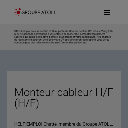
Offre d’emploi pour un contrat CDD au poste de Monteur cableur H/F situé à Vinay (38).
Si cette annonce correspond à vos critères de recherche, contactez rapidement
l’agence qui publie cette offre d’emploi pour proposer votre candidature. Nos chargés
de recrutement pourront consulter votre CV et si votre profil correspond, vous serez
contacté pour une mise en relation avec l’entreprise qui recrute.
Monteur cableur H/F
(H/F)
HELP'EMPLOI Chatte, membre du Groupe ATOLL,