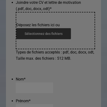
Joindre votre CV et lettre de motivation
(.pdf,.doc,.docx,.odt)
*
Déposez les fichiers ici ou
Sélectionnez des fichiers
Types de fichiers acceptés : pdf, doc, docx, odt,
Taille max. des fichiers : 512 MB.
Nom
*
Prénom
*