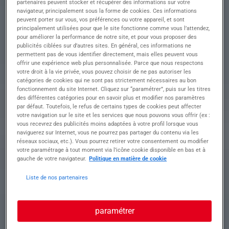
partenaires peuvent stocker et récupérer des informations sur votre
efficacité
navigateur, principalement sous la forme de cookies. Ces informations
• Lire et interpréter des schémas électriques pour
peuvent porter sur vous, vos préférences ou votre appareil, et sont
garantir une installation conforme et sécurisée
principalement utilisées pour que le site fonctionne comme vous l’attendez,
• Assembler des ensembles et sous-ensembles
pour améliorer la performance de notre site, et pour vous proposer des
selon les spécifications techniques
publicités ciblées sur d’autres sites. En général, ces informations ne
permettent pas de vous identifier directement, mais elles peuvent vous
• Intervenir de manière proactive sur des tâches
offrir une expérience web plus personnalisée. Parce que nous respectons
de montage mécanique pour assurer un
votre droit à la vie privée, vous pouvez choisir de ne pas autoriser les
fonctionnement optimal
catégories de cookies qui ne sont pas strictement nécessaires au bon
• Collaborer étroitement avec l'équipe pour
fonctionnement du site Internet. Cliquez sur “paramétrer”, puis sur les titres
optimiser les processus de production et
des différentes catégories pour en savoir plus et modifier nos paramètres
résoudre les défis techniques.
par défaut. Toutefois, le refus de certains types de cookies peut affecter
votre navigation sur le site et les services que nous pouvons vous offrir (ex :
vous recevrez des publicités moins adaptées à votre profil lorsque vous
naviguerez sur Internet, vous ne pourrez pas partager du contenu via les
Profil recherché
réseaux sociaux, etc.). Vous pourrez retirer votre consentement ou modifier
votre paramétrage à tout moment via l’icône cookie disponible en bas et à
gauche de votre navigateur.
Politique en matière de cookie
Liste de nos partenaires
Formation et expérience En tant que Monteur
cableur, vous contribuerez avec enthousiasme à
assembler et câbler des équipements industriels,
paramétrer
en garantissant un travail précis et de haute
qualité.