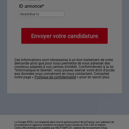
ID annonce
*
Ces informations sont nécessaires à un bon traitement de votre
demande ainsi que pour nous permettre de vous adresser des
contenus adaptés à vos centres d’intérêt. Conformément à la loi
“informatique et libertés”, vous pouvez exercer votre droit d’accès
aux données vous concernant en nous contactant. Consultez
notre page «
Politique de confidentialité
» pour en savoir plus.
Le Groupe ATOLL est implanté dans tout le grand sud-est de la France, ses cabinets de
recrutement et agences d’intérim recrutent toute l’année en CDI, CDD et intérim.
Cette offre d’emploi est publiée par HELP'EMPLOI -
cabinet de recrutement Vinay
.