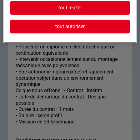
tout rejeter
• Réaliser des opérations de câblage avec
expertise et efficacité
• Lire et interpréter des schémas électriques avec
tout autoriser
assurance
• Assembler des ensembles et sous-ensembles de
manière rigoureuse
• Posséder un diplôme en électrotechnique ou
certification équivalente
• Intervenir occasionnellement sur du montage
mécanique avec polyvalence
• Être autonome, rigoureux(se) et rapidement
opérationnel(le) dans un environnement
dynamique
Ce que nous offrons : • Contrat : Intérim
• Date de démarrage du contrat : Dès que
possible
• Durée du contrat : 1 mois
• Salaire : selon profil
• Mission en 39 h/semaine