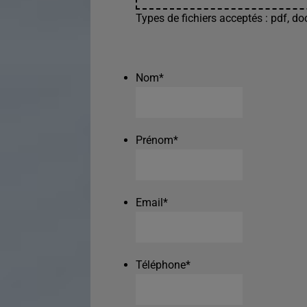
Types de fichiers acceptés : pdf, doc
Nom
*
Prénom
*
Email
*
Téléphone
*