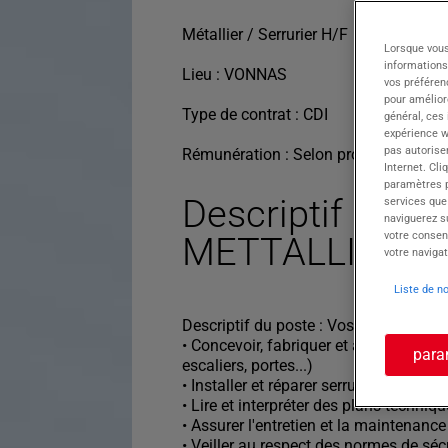
Métallier / Serrurier H/F
Lorsque vous
informations
Lieu : VONNAS
vos préféren
pour améliore
Type de contrat : CDI
général, ces
expérience w
pas autorise
Rémunération : Selon profil et expérie
Internet. Cli
paramètres pa
Descriptif du po
services que
naviguerez su
votre consen
METTALLIER/S
votre navigat
Liste de n
Descriptif du poste : Vos missions pri
• Concevoir, fabriquer et assembler de
para
escaliers, portes...)
• Installer et réparer serrures et systè
• Lire et interpréter des plans techniq
• Assurer l'entretien et la maintenance
• Veiller au respect des normes de sécu