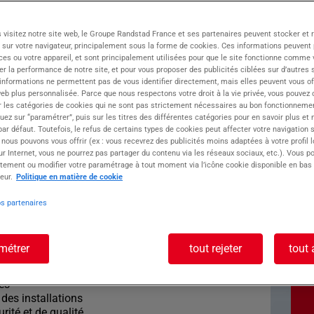
 visitez notre site web, le Groupe Randstad France et ses partenaires peuvent stocker et 
 sur votre navigateur, principalement sous la forme de cookies. Ces informations peuvent 
ces ou votre appareil, et sont principalement utilisées pour que le site fonctionne comme v
r la performance de notre site, et pour vous proposer des publicités ciblées sur d’autres s
 informations ne permettent pas de vous identifier directement, mais elles peuvent vous of
eb plus personnalisée. Parce que nous respectons votre droit à la vie privée, vous pouvez 
r les catégories de cookies qui ne sont pas strictement nécessaires au bon fonctionnemen
nce
quez sur “paramétrer”, puis sur les titres des différentes catégories pour en savoir plus et
r défaut. Toutefois, le refus de certains types de cookies peut affecter votre navigation su
ste :
 nous pouvons vous offrir (ex : vous recevrez des publicités moins adaptées à votre profil 
r Internet, vous ne pourrez pas partager du contenu via les réseaux sociaux, etc.). Vous po
tement ou modifier votre paramétrage à tout moment via l’icône cookie disponible en bas
ERRURIER H/F
eur.
Politique en matière de cookie
os partenaires
ncipales :
s structures métalliques (portails, garde-corps,
métrer
tout rejeter
tout 
mes de sécurité
ues
 des installations
rité et de qualité