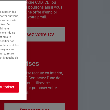
êtes en recherche CDD, CDI ou
intérim. Nous pourrons ainsi vous
contacter si une offre d’emploi
récupérer des
porter sur vous,
correspond à votre profil.
ous l’attendez,
ites. En
frir une
choisir de ne
Déposez votre CV
t du site
 modifier nos
r le site et les
lorsque vous
urrez retirer
 et à gauche de
Entreprises
Votre entreprise recrute en intérim,
CDD ou CDI ? Contactez l’une de
nos agences ou utilisez ce
autoriser
formulaire pour proposer votre
offre d’emploi.