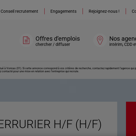
Conseil recrutement
Engagements
Rejoignez-nous !
Co
Offres d’emplois
Nos agen
chercher / diffuser
intérim, CDD e
 à Vonnas (01). Si cette annonce correspond à vos critères de recherche, contactez rapidement l’agence qui pu
z contacté pour une mise en relation avec l’entreprise qui recrute.
RRURIER H/F (H/F)