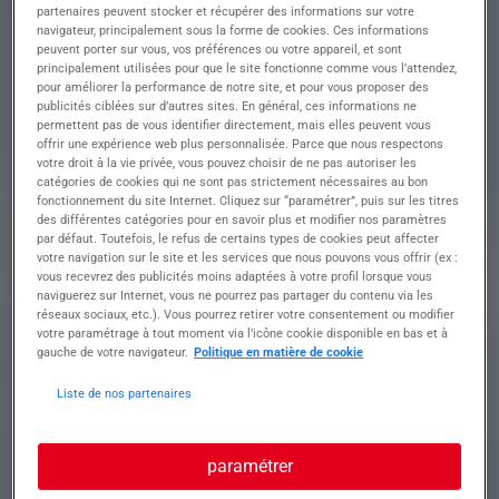
partenaires peuvent stocker et récupérer des informations sur votre
METALLIER SERRURIER H/F et réaliser des
navigateur, principalement sous la forme de cookies. Ces informations
projets captivants à l'échelle nationale ?
peuvent porter sur vous, vos préférences ou votre appareil, et sont
Rejoignez une équipe dynamique pour assembler
principalement utilisées pour que le site fonctionne comme vous l’attendez,
des structures métalliques dans le secteur
pour améliorer la performance de notre site, et pour vous proposer des
industriel à travers la France
publicités ciblées sur d’autres sites. En général, ces informations ne
permettent pas de vous identifier directement, mais elles peuvent vous
offrir une expérience web plus personnalisée. Parce que nous respectons
• Interpréter avec précision des plans techniques
votre droit à la vie privée, vous pouvez choisir de ne pas autoriser les
pour le montage et l'assemblage
catégories de cookies qui ne sont pas strictement nécessaires au bon
• Réaliser des déplacements réguliers à travers le
fonctionnement du site Internet. Cliquez sur “paramétrer”, puis sur les titres
territoire national
des différentes catégories pour en savoir plus et modifier nos paramètres
• Participer à l'assemblage sur site avec peu
par défaut. Toutefois, le refus de certains types de cookies peut affecter
votre navigation sur le site et les services que nous pouvons vous offrir (ex :
d'activités d'atelier
vous recevrez des publicités moins adaptées à votre profil lorsque vous
• Utiliser efficacement les outils nécessaires à la
naviguerez sur Internet, vous ne pourrez pas partager du contenu via les
fabrication et à l'assemblage
réseaux sociaux, etc.). Vous pourrez retirer votre consentement ou modifier
• Contribuer avec autonomie aux projets
votre paramétrage à tout moment via l’icône cookie disponible en bas et à
industriels d'envergure
gauche de votre navigateur.
Politique en matière de cookie
Liste de nos partenaires
Profil recherché
paramétrer