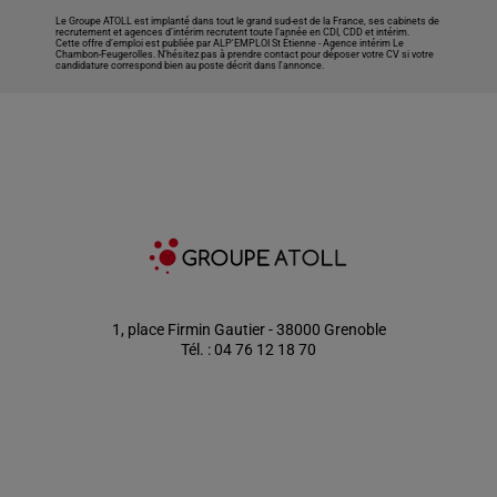
Le Groupe ATOLL est implanté dans tout le grand sud-est de la France, ses cabinets de
recrutement et agences d’intérim recrutent toute l’année en CDI, CDD et intérim.
Cette offre d’emploi est publiée par ALP'EMPLOI St Étienne -
Agence intérim Le
Chambon-Feugerolles
. N’hésitez pas à prendre contact pour déposer votre CV si votre
candidature correspond bien au poste décrit dans l'annonce.
1, place Firmin Gautier - 38000 Grenoble
Tél. : 04 76 12 18 70