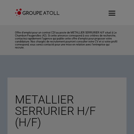
Offre d’emploi pour un contrat CDI au poste de METALLIER SERRURIER H/F situé à Le
Chambon-Feugerolles (42). Si cette annonce correspond à vos critères de recherche,
contactez rapidement l’agence qui publie cette offre d’emploi pour proposer votre
candidature. Nos chargés de recrutement pourront consulter votre CV et si votre profil
correspond, vous serez contacté pour une mise en relation avec l’entreprise qui
recrute.
METALLIER
SERRURIER H/F
(H/F)