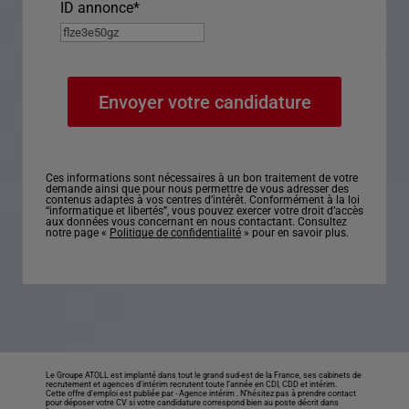
ID annonce
*
Ces informations sont nécessaires à un bon traitement de votre
demande ainsi que pour nous permettre de vous adresser des
contenus adaptés à vos centres d’intérêt. Conformément à la loi
“informatique et libertés”, vous pouvez exercer votre droit d’accès
aux données vous concernant en nous contactant. Consultez
notre page «
Politique de confidentialité
» pour en savoir plus.
Le Groupe ATOLL est implanté dans tout le grand sud-est de la France, ses cabinets de
recrutement et agences d’intérim recrutent toute l’année en CDI, CDD et intérim.
Cette offre d’emploi est publiée par -
Agence intérim
. N’hésitez pas à prendre contact
pour déposer votre CV si votre candidature correspond bien au poste décrit dans