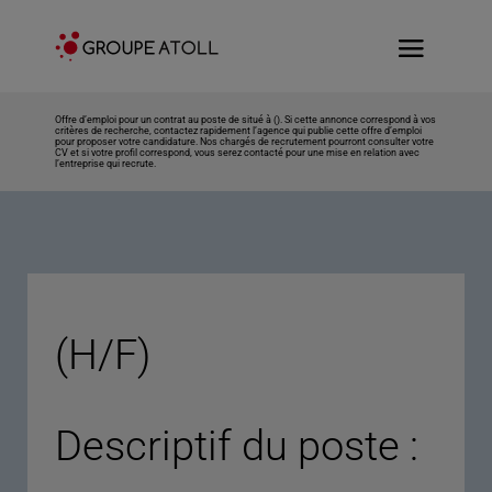
Offre d’emploi pour un contrat au poste de situé à (). Si cette annonce correspond à vos
critères de recherche, contactez rapidement l’agence qui publie cette offre d’emploi
pour proposer votre candidature. Nos chargés de recrutement pourront consulter votre
CV et si votre profil correspond, vous serez contacté pour une mise en relation avec
l’entreprise qui recrute.
(H/F)
Descriptif du poste :