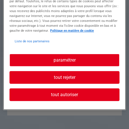
par défaut. Toutefois, le refus de certains types de cookies peut affecter
votre navigation sur le site et les services que nous pouvons vous offrir (ex :
Référence
Annonce n°
vous recevrez des publicités moins adaptées à votre profil lorsque vous
naviguerez sur Internet, vous ne pourrez pas partager du contenu via les
réseaux sociaux, etc.). Vous pourrez retirer votre consentement ou modifier
Contact
votre paramétrage à tout moment via l’icône cookie disponible en bas et à
gauche de votre navigateur.
Politique en matière de cookie
Tél.
Liste de nos partenaires
paramétrer
Postuler à cette offre
tout rejeter
tout autoriser