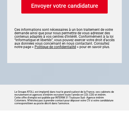
Ces informations sont nécessaires à un bon traitement de votre
demande ainsi que pour nous permettre de vous adresser des
contenus adaptés à vos centres d’intérêt. Conformément à la loi
“informatique et libertés”, vous pouvez exercer votre droit d’accès
aux données vous concernant en nous contactant. Consultez
notre page «
Politique de confidentialité
» pour en savoir plus.
Le Groupe ATOLL est implanté dans tout le grand sud-est de la France, ses cabinets de
recrutement et agences d’intérim recrutent toute l’année en CDI, CDD et intérim.
Cette offre d’emploi est publiée par INTERIM 31 Toulouse Sud -
Agence intérim
Colomiers
. N’hésitez pas à prendre contact pour déposer votre CV si votre candidature
correspond bien au poste décrit dans l'annonce.