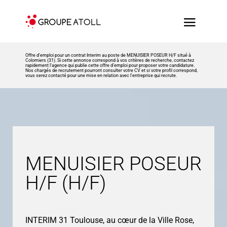
Offre d’emploi pour un contrat Interim au poste de MENUISIER POSEUR H/F situé à
Colomiers (31). Si cette annonce correspond à vos critères de recherche, contactez
rapidement l’agence qui publie cette offre d’emploi pour proposer votre candidature.
Nos chargés de recrutement pourront consulter votre CV et si votre profil correspond,
vous serez contacté pour une mise en relation avec l’entreprise qui recrute.
MENUISIER POSEUR
H/F (H/F)
INTERIM 31 Toulouse, au cœur de la Ville Rose,