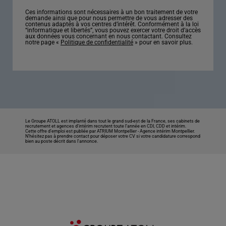
Ces informations sont nécessaires à un bon traitement de votre
demande ainsi que pour nous permettre de vous adresser des
contenus adaptés à vos centres d’intérêt. Conformément à la loi
“informatique et libertés”, vous pouvez exercer votre droit d’accès
aux données vous concernant en nous contactant. Consultez
notre page «
Politique de confidentialité
» pour en savoir plus.
Le Groupe ATOLL est implanté dans tout le grand sud-est de la France, ses cabinets de
recrutement et agences d’intérim recrutent toute l’année en CDI, CDD et intérim.
Cette offre d’emploi est publiée par ATRIUM Montpellier -
Agence intérim Montpellier
.
N’hésitez pas à prendre contact pour déposer votre CV si votre candidature correspond
bien au poste décrit dans l'annonce.