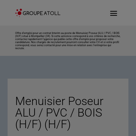
Offre d’emploi pour un contrat Interim au poste de Menuisier Poseur ALU / PVC / BOIS
(H/F) situé à Montpellier (34). Si cette annonce correspond à vos critères de recherche,
contactez rapidement l’agence qui publie cette offre d’emploi pour proposer votre
candidature. Nos chargés de recrutement pourront consulter votre CV et si votre profil
correspond, vous serez contacté pour une mise en relation avec l’entreprise qui
recrute.
Menuisier Poseur
ALU / PVC / BOIS
(H/F) (H/F)