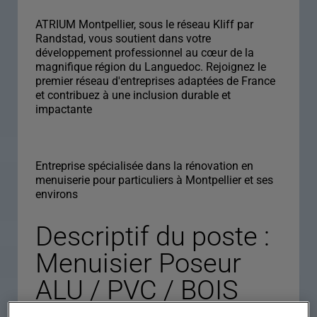
ATRIUM Montpellier, sous le réseau Kliff par
Randstad, vous soutient dans votre
développement professionnel au cœur de la
magnifique région du Languedoc. Rejoignez le
premier réseau d'entreprises adaptées de France
et contribuez à une inclusion durable et
impactante
Entreprise spécialisée dans la rénovation en
menuiserie pour particuliers à Montpellier et ses
environs
Descriptif du poste :
Menuisier Poseur
ALU / PVC / BOIS