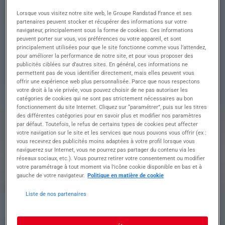
(H/F)
Lorsque vous visitez notre site web, le Groupe Randstad France et ses
partenaires peuvent stocker et récupérer des informations sur votre
navigateur, principalement sous la forme de cookies. Ces informations
Descriptif du poste : Êtes-vous prêt(e) à
peuvent porter sur vous, vos préférences ou votre appareil, et sont
transformer les espaces de vie en tant que
principalement utilisées pour que le site fonctionne comme vous l’attendez,
Menuisier Poseur ALU / PVC / BOIS (H/F) ?
pour améliorer la performance de notre site, et pour vous proposer des
publicités ciblées sur d’autres sites. En général, ces informations ne
Vous serez chargé(e) de mener à bien des projets
permettent pas de vous identifier directement, mais elles peuvent vous
d'installation de menuiseries variées, en assurant
offrir une expérience web plus personnalisée. Parce que nous respectons
un service exceptionnel.
votre droit à la vie privée, vous pouvez choisir de ne pas autoriser les
catégories de cookies qui ne sont pas strictement nécessaires au bon
• Préparer et organiser les interventions sur
fonctionnement du site Internet. Cliquez sur “paramétrer”, puis sur les titres
des différentes catégories pour en savoir plus et modifier nos paramètres
chantier, en respectant les consignes de sécurité.
par défaut. Toutefois, le refus de certains types de cookies peut affecter
• Réaliser la dépose des anciennes installations
votre navigation sur le site et les services que nous pouvons vous offrir (ex :
et poser de nouvelles menuiseries en ALU, PVC et
vous recevrez des publicités moins adaptées à votre profil lorsque vous
BOIS.
naviguerez sur Internet, vous ne pourrez pas partager du contenu via les
• Effectuer les réglages, finitions, et garantir la
réseaux sociaux, etc.). Vous pourrez retirer votre consentement ou modifier
conformité des équipements installés.
votre paramétrage à tout moment via l’icône cookie disponible en bas et à
gauche de votre navigateur.
Politique en matière de cookie
• Exécuter des travaux d'étanchéité et d'isolation
pour assurer une installation optimale.
Liste de nos partenaires
• Conseiller et échanger avec les clients, en
maintenant une communication professionnelle
et claire.