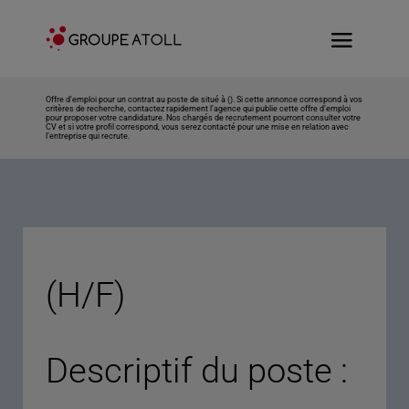
Offre d’emploi pour un contrat au poste de situé à (). Si cette annonce correspond à vos
critères de recherche, contactez rapidement l’agence qui publie cette offre d’emploi
pour proposer votre candidature. Nos chargés de recrutement pourront consulter votre
CV et si votre profil correspond, vous serez contacté pour une mise en relation avec
l’entreprise qui recrute.
(H/F)
Descriptif du poste :