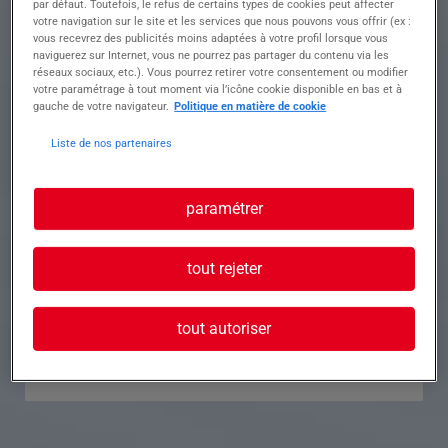
par défaut. Toutefois, le refus de certains types de cookies peut affecter
votre navigation sur le site et les services que nous pouvons vous offrir (ex :
Référence
Annonce n°
vous recevrez des publicités moins adaptées à votre profil lorsque vous
naviguerez sur Internet, vous ne pourrez pas partager du contenu via les
réseaux sociaux, etc.). Vous pourrez retirer votre consentement ou modifier
Contact
votre paramétrage à tout moment via l’icône cookie disponible en bas et à
gauche de votre navigateur.
Politique en matière de cookie
Tél.
Liste de nos partenaires
paramétrer
Postuler à cette offre
tout rejeter
tout autoriser