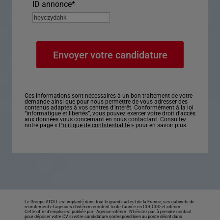
ID annonce
*
Ces informations sont nécessaires à un bon traitement de votre
demande ainsi que pour nous permettre de vous adresser des
contenus adaptés à vos centres d’intérêt. Conformément à la loi
“informatique et libertés”, vous pouvez exercer votre droit d’accès
aux données vous concernant en nous contactant. Consultez
notre page «
Politique de confidentialité
» pour en savoir plus.
Le Groupe ATOLL est implanté dans tout le grand sud-est de la France, ses cabinets de
recrutement et agences d’intérim recrutent toute l’année en CDI, CDD et intérim.
Cette offre d’emploi est publiée par -
Agence intérim
. N’hésitez pas à prendre contact
pour déposer votre CV si votre candidature correspond bien au poste décrit dans