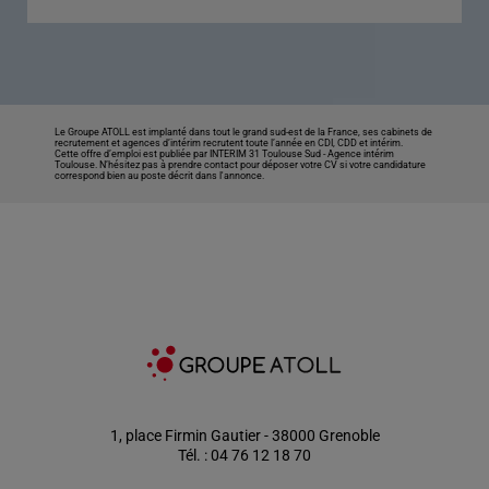
Le Groupe ATOLL est implanté dans tout le grand sud-est de la France, ses cabinets de
recrutement et agences d’intérim recrutent toute l’année en CDI, CDD et intérim.
Cette offre d’emploi est publiée par INTERIM 31 Toulouse Sud -
Agence intérim
Toulouse
. N’hésitez pas à prendre contact pour déposer votre CV si votre candidature
correspond bien au poste décrit dans l'annonce.
1, place Firmin Gautier - 38000 Grenoble
Tél. : 04 76 12 18 70