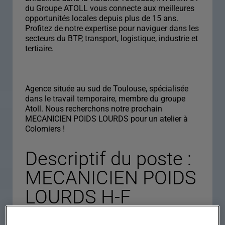
du Groupe ATOLL vous connecte aux meilleures
opportunités locales depuis plus de 15 ans.
Profitez de notre expertise pour naviguer dans les
secteurs du BTP, transport, logistique, industrie et
tertiaire.
Agence située au sud de Toulouse, spécialisée
dans le travail temporaire, membre du groupe
Atoll. Nous recherchons notre prochain
MECANICIEN POIDS LOURDS pour un atelier à
Colomiers !
Descriptif du poste :
MECANICIEN POIDS
LOURDS H-F