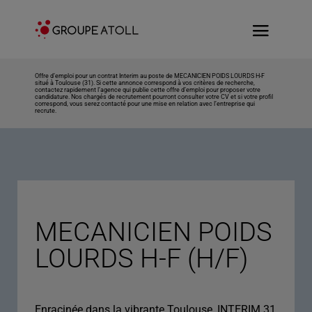
Offre d’emploi pour un contrat Interim au poste de MECANICIEN POIDS LOURDS H-F
situé à Toulouse (31). Si cette annonce correspond à vos critères de recherche,
contactez rapidement l’agence qui publie cette offre d’emploi pour proposer votre
candidature. Nos chargés de recrutement pourront consulter votre CV et si votre profil
correspond, vous serez contacté pour une mise en relation avec l’entreprise qui
recrute.
MECANICIEN POIDS
LOURDS H-F (H/F)
Enracinée dans la vibrante Toulouse, INTERIM 31