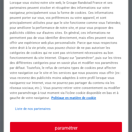
Lorsque vous visitez notre site web, le Groupe Randstad France et ses
Descriptif du poste : Êtes-vous prêt(e) à relever le
partenaires peuvent stocker et récupérer des informations sur votre
défi de l'entretien et de la réparation de
navigateur, principalement sous la forme de cookies. Ces informations
VEHICULES POIDS LOURDS ?
peuvent porter sur vous, vos préférences ou votre appareil, et sont
Vous contribuez à la performance de l'atelier en
principalement utilisées pour que le site fonctionne comme vous l’attendez,
pour améliorer la performance de notre site, et pour vous proposer des
assurant le diagnostic, la maintenance et la
publicités ciblées sur d’autres sites. En général, ces informations ne
remise en état des véhicules.
permettent pas de vous identifier directement, mais elles peuvent vous
offrir une expérience web plus personnalisée. Parce que nous respectons
• Réaliser des diagnostics précis pour identifier
votre droit à la vie privée, vous pouvez choisir de ne pas autoriser les
les dysfonctionnements mécaniques,
catégories de cookies qui ne sont pas strictement nécessaires au bon
électroniques et hydrauliques
fonctionnement du site Internet. Cliquez sur “paramétrer”, puis sur les titres
des différentes catégories pour en savoir plus et modifier nos paramètres
• Effectuer des opérations de maintenance
par défaut. Toutefois, le refus de certains types de cookies peut affecter
préventive incluant vidanges, contrôles et
votre navigation sur le site et les services que nous pouvons vous offrir (ex :
changements de filtres
vous recevrez des publicités moins adaptées à votre profil lorsque vous
• Réparer ou remplacer les composants
naviguerez sur Internet, vous ne pourrez pas partager du contenu via les
défectueux comme moteurs, embrayages, et
réseaux sociaux, etc.). Vous pourrez retirer votre consentement ou modifier
votre paramétrage à tout moment via l’icône cookie disponible en bas et à
freins pour rétablir la fonctionnalité
gauche de votre navigateur.
Politique en matière de cookie
• Assurer l'entretien, le remplacement des
pneumatiques et la préparation des véhicules au
Liste de nos partenaires
contrôle technique
• Documenter rigoureusement les interventions et
suivre les travaux effectués tout en respectant les
paramétrer
consignes de sécurité et de qualité