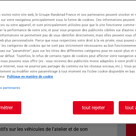
ment engagés auprès des entreprises de leur
 visitez notre site web, le Groupe Randstad France et ses partenaires peuvent stocker et 
 sur votre navigateur, principalement sous la forme de cookies. Ces informations peuvent 
se de :
ces ou votre appareil, et sont principalement utilisées pour que le site fonctionne comme v
ue et en constante évolution
r la performance de notre site, et pour vous proposer des publicités ciblées sur d’autres s
e l'évolution professionnelle
 informations ne permettent pas de vous identifier directement, mais elles peuvent vous of
rtes
eb plus personnalisée. Parce que nous respectons votre droit à la vie privée, vous pouvez 
r les catégories de cookies qui ne sont pas strictement nécessaires au bon fonctionnemen
e mécanicien PL - H/F basé à Sorgues.
quez sur “paramétrer”, puis sur les titres des différentes catégories pour en savoir plus et
r défaut. Toutefois, le refus de certains types de cookies peut affecter votre navigation su
oste : Mécanicien PL
 nous pouvons vous offrir (ex : vous recevrez des publicités moins adaptées à votre profil 
r Internet, vous ne pourrez pas partager du contenu via les réseaux sociaux, etc.). Vous po
tement ou modifier votre paramétrage à tout moment via l’icône cookie disponible en bas
eur.
Politique en matière de cookie
os partenaires
canicien PL H/F vous assurerez la maintenance
ndustriels et les réparations suite au diagnostic.
métrer
tout rejeter
tout 
types de motorisations (diesel, gaz, électrique,
 sein du centre de formation de la structure.
tifs sur les véhicules de l'atelier et de son