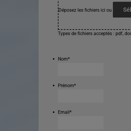
Sél
Déposez les fichiers ici ou
Types de fichiers acceptés : pdf, doc
Nom
*
Prénom
*
Email
*