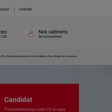
ntact
Linkedin
ces
Nos cabinets
t CDI
de recrutement
te offre d’emploi pour proposer votre candidature. Nos chargés de recrutement
Candidat
Transmettez-nous votre CV si vous