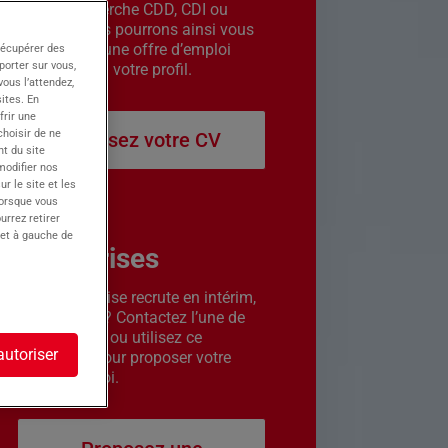
êtes en recherche CDD, CDI ou
intérim. Nous pourrons ainsi vous
contacter si une offre d’emploi
récupérer des
porter sur vous,
correspond à votre profil.
ous l’attendez,
ites. En
frir une
choisir de ne
Déposez votre CV
t du site
 modifier nos
r le site et les
lorsque vous
urrez retirer
 et à gauche de
Entreprises
Votre entreprise recrute en intérim,
CDD ou CDI ? Contactez l’une de
nos agences ou utilisez ce
autoriser
formulaire pour proposer votre
offre d’emploi.