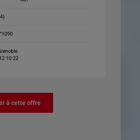
4)
°1090
renoble
 12 10 22
er à cette offre