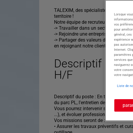
TALEXIM, des spécialistes du recrute
Lorsque vous
territoire !
informations
Notre équipe de recruteurs vous propo
vos préféren
-> Travailler dans un secteur dynamiq
pour améliore
-> Rejoindre une entreprise qui favoris
général, ces
-> Partager des valeurs d'entreprise fo
expérience w
pas autorise
en rejoignant notre client au poste d
Internet. Cli
paramètres pa
Descriptif du p
services que
naviguerez su
votre consen
H/F
votre navigat
Liste de n
Descriptif du poste : En tant que mé
du parc PL, l'entretien des véhicules i
para
Vous pourrez intervenir sur différents 
...), et évoluer professionnellement au
Vos missions seront de :
• Assurer les travaux préventifs et cura
outillage