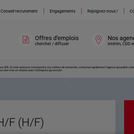
Conseil recrutement
Engagements
Rejoignez-nous !
Co
Offres d’emplois
Nos agen
chercher / diffuser
intérim, CDD e
es (84). Si cette annonce correspond à vos critères de recherche, contactez rapidement l’agence qui publie cet
ur une mise en relation avec l’entreprise qui recrute.
H/F (H/F)