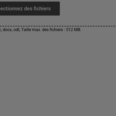
ectionnez des fichiers
, docx, odt, Taille max. des fichiers : 512 MB.