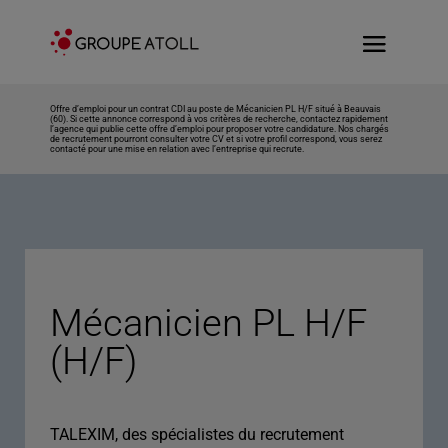
Offre d’emploi pour un contrat CDI au poste de Mécanicien PL H/F situé à Beauvais
(60). Si cette annonce correspond à vos critères de recherche, contactez rapidement
l’agence qui publie cette offre d’emploi pour proposer votre candidature. Nos chargés
de recrutement pourront consulter votre CV et si votre profil correspond, vous serez
contacté pour une mise en relation avec l’entreprise qui recrute.
Mécanicien PL H/F
(H/F)
TALEXIM, des spécialistes du recrutement