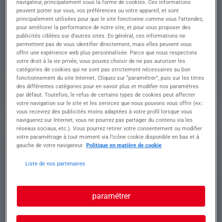
navigateur, principalement sous la forme de cookies. Ces informations
évoluer professionnellement au sein du centre de
peuvent porter sur vous, vos préférences ou votre appareil, et sont
formation de la structure.
principalement utilisées pour que le site fonctionne comme vous l’attendez,
Vos missions seront de :
pour améliorer la performance de notre site, et pour vous proposer des
• Assurer les travaux préventifs et curatifs sur les
publicités ciblées sur d’autres sites. En général, ces informations ne
véhicules de l'atelier et de son outillage
permettent pas de vous identifier directement, mais elles peuvent vous
offrir une expérience web plus personnalisée. Parce que nous respectons
• Préparer les véhicules et être garant de leurs
votre droit à la vie privée, vous pouvez choisir de ne pas autoriser les
conformités
catégories de cookies qui ne sont pas strictement nécessaires au bon
• Etablir et suivre les documents nécessaires à la
fonctionnement du site Internet. Cliquez sur “paramétrer”, puis sur les titres
gestion du parc
des différentes catégories pour en savoir plus et modifier nos paramètres
• Intervenir sur les différents chantiers afin
par défaut. Toutefois, le refus de certains types de cookies peut affecter
d'évaluer les travaux préventifs
votre navigation sur le site et les services que nous pouvons vous offrir (ex :
vous recevrez des publicités moins adaptées à votre profil lorsque vous
• Dépannage, entretien et réparation des PL
naviguerez sur Internet, vous ne pourrez pas partager du contenu via les
• Remonter les informations à la hiérarchie pour
réseaux sociaux, etc.). Vous pourrez retirer votre consentement ou modifier
assurer une amélioration du système d'entretien
votre paramétrage à tout moment via l’icône cookie disponible en bas et à
gauche de votre navigateur.
Politique en matière de cookie
Liste de nos partenaires
Et sinon, on parle avantages ?
Contrat : CDI
Prise de poste rapide
paramétrer
Rémunération : 29k - 34k
De nombreux avantages : primes, indemnités de