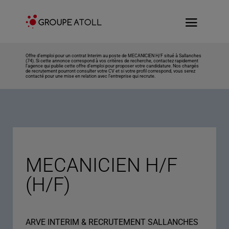
Offre d’emploi pour un contrat Interim au poste de MECANICIEN H/F situé à Sallanches
(74). Si cette annonce correspond à vos critères de recherche, contactez rapidement
l’agence qui publie cette offre d’emploi pour proposer votre candidature. Nos chargés
de recrutement pourront consulter votre CV et si votre profil correspond, vous serez
contacté pour une mise en relation avec l’entreprise qui recrute.
MECANICIEN H/F
(H/F)
ARVE INTERIM & RECRUTEMENT SALLANCHES