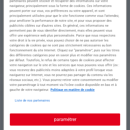
partenaires peuvent stocker et récupérer des informations sur votre
les pannes et dysfonctionnements sur les
navigateur, principalement sous la forme de cookies. Ces informations
équipements.
peuvent porter sur vous, vos préférences ou votre appareil, et sont
• Réaliser les réparations nécessaires et procéder
principalement utilisées pour que le site fonctionne comme vous l’attendez,
à l'entretien préventif des machines pour éviter
pour améliorer la performance de notre site, et pour vous proposer des
tout arrêt de production.
publicités ciblées sur d’autres sites. En général, ces informations ne
permettent pas de vous identifier directement, mais elles peuvent vous
• Collaborer étroitement avec les autres membres
offrir une expérience web plus personnalisée. Parce que nous respectons
de l'équipe technique pour optimiser les
votre droit à la vie privée, vous pouvez choisir de ne pas autoriser les
processus de maintenance.
catégories de cookies qui ne sont pas strictement nécessaires au bon
• Tenir à jour les registres de maintenance et
fonctionnement du site Internet. Cliquez sur “paramétrer”, puis sur les titres
préparer des rapports détaillés après chaque
des différentes catégories pour en savoir plus et modifier nos paramètres
intervention.
par défaut. Toutefois, le refus de certains types de cookies peut affecter
votre navigation sur le site et les services que nous pouvons vous offrir (ex :
• Participer à l'amélioration continue des
vous recevrez des publicités moins adaptées à votre profil lorsque vous
procédures de maintenance et proposer des
naviguerez sur Internet, vous ne pourrez pas partager du contenu via les
solutions innovantes pour accroître l'efficacité
réseaux sociaux, etc.). Vous pourrez retirer votre consentement ou modifier
opérationnelle.
votre paramétrage à tout moment via l’icône cookie disponible en bas et à
gauche de votre navigateur.
Politique en matière de cookie
Liste de nos partenaires
Profil recherché
paramétrer
Profil Recherché : Mécanicien Nous recherchons