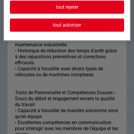
un mécanicien expérimenté avec une solide
tout rejeter
compréhension des systèmes mécaniques et une
passion pour la résolution de problèmes
techniques. Le candidat idéal possédera les
tout autoriser
compétences et attributs suivants :
Expérience et Réalisations • Expérience réussie
dans un atelier ou un environnement de
maintenance industrielle.
• Historique de réduction des temps d'arrêt grâce
à des réparations préventives et correctives
efficaces.
• Capacité à travailler avec divers types de
véhicules ou de machines complexes.
Traits de Personnalité et Compétences Douces •
Souci du détail et engagement envers la qualité
du travail.
• Capacité à travailler de manière autonome ainsi
qu'en équipe.
• Excellentes compétences en communication
pour interagir avec les membres de l'équipe et les