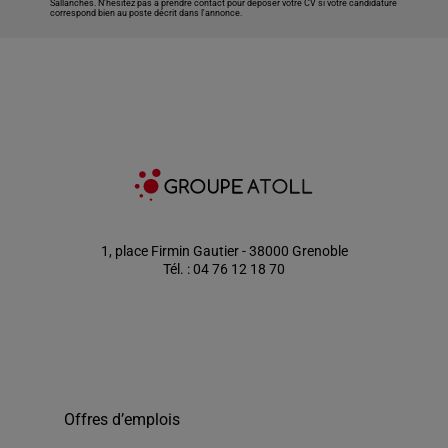
Sallanches
. N’hésitez pas à prendre contact pour déposer votre CV si votre candidature
correspond bien au poste décrit dans l'annonce.
1, place Firmin Gautier - 38000 Grenoble
Tél. : 04 76 12 18 70
Offres d’emplois