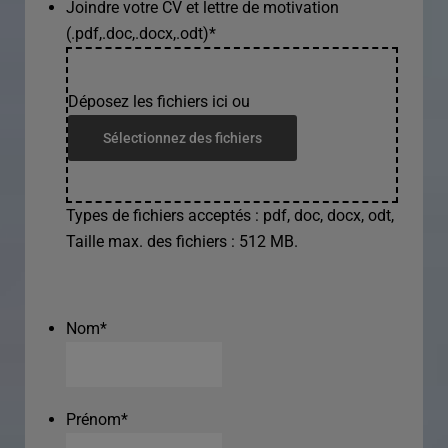
Joindre votre CV et lettre de motivation
(.pdf,.doc,.docx,.odt)
*
Déposez les fichiers ici ou
Sélectionnez des fichiers
Types de fichiers acceptés : pdf, doc, docx, odt,
Taille max. des fichiers : 512 MB.
Nom
*
Prénom
*