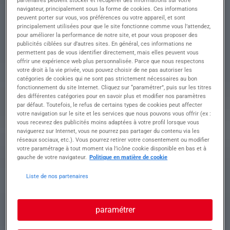
INDUSTRIEL h/f
partenaires peuvent stocker et récupérer des informations sur votre
navigateur, principalement sous la forme de cookies. Ces informations
peuvent porter sur vous, vos préférences ou votre appareil, et sont
principalement utilisées pour que le site fonctionne comme vous l’attendez,
pour améliorer la performance de notre site, et pour vous proposer des
Descriptif du poste : MÉCANICIEN INDUSTRIEL
publicités ciblées sur d’autres sites. En général, ces informations ne
permettent pas de vous identifier directement, mais elles peuvent vous
H/F – Intérim INTERIM D'OC Béziers recrute pour
offrir une expérience web plus personnalisée. Parce que nous respectons
l'un de ses clients, spécialisé dans la
votre droit à la vie privée, vous pouvez choisir de ne pas autoriser les
maintenance industrielle, un Mécanicien
catégories de cookies qui ne sont pas strictement nécessaires au bon
Industriel H/F dans le cadre d'une mission
fonctionnement du site Internet. Cliquez sur “paramétrer”, puis sur les titres
d'intérim.
des différentes catégories pour en savoir plus et modifier nos paramètres
Mission • Contrat d'intérim du 13 juillet au 31
par défaut. Toutefois, le refus de certains types de cookies peut affecter
votre navigation sur le site et les services que nous pouvons vous offrir (ex :
août
vous recevrez des publicités moins adaptées à votre profil lorsque vous
• Intervention lors de l'arrêt programmé d'une
naviguerez sur Internet, vous ne pourrez pas partager du contenu via les
chaîne de production
réseaux sociaux, etc.). Vous pourrez retirer votre consentement ou modifier
• Maintenance mécanique industrielle sur les
votre paramétrage à tout moment via l’icône cookie disponible en bas et à
équipements de production
gauche de votre navigateur.
Politique en matière de cookie
• Remplacement de pièces mécaniques
• Remplacement de joints
Liste de nos partenaires
• Intervention sur de gros ventilateurs, rouages et
autres éléments mécaniques de la chaîne de
production
paramétrer
• Contrôle et remise en état des équipements
Conditions • Contrat : 35 heures par semaine