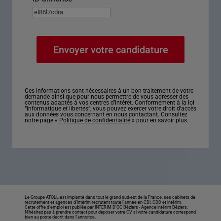
Ces informations sont nécessaires à un bon traitement de votre
demande ainsi que pour nous permettre de vous adresser des
contenus adaptés à vos centres d’intérêt. Conformément à la loi
“informatique et libertés”, vous pouvez exercer votre droit d’accès
aux données vous concernant en nous contactant. Consultez
notre page «
Politique de confidentialité
» pour en savoir plus.
Le Groupe ATOLL est implanté dans tout le grand sud-est de la France, ses cabinets de
recrutement et agences d’intérim recrutent toute l’année en CDI, CDD et intérim.
Cette offre d’emploi est publiée par INTERIM D'OC Béziers -
Agence intérim Béziers
.
N’hésitez pas à prendre contact pour déposer votre CV si votre candidature correspond
bien au poste décrit dans l'annonce.