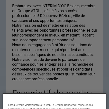
Embarquez avec INTERIM D'OC Béziers, membre
du Groupe ATOLL, dédié à vos succès
professionnels ! Découvrez Béziers, ville de
caractère et ses opportunités uniques.
Notre mission est de mettre en relation des
talents avec les opportunités professionnelles qui
leur correspondent le mieux, en mettant l'accent
sur l'accompagnement personnalisé.
Nous nous engageons à offrir des solutions de
recrutement sur mesure qui répondent aux
besoins spécifiques de nos clients et candidats.
Notre vision est de devenir le partenaire de
confiance pour les entreprises à la recherche de
compétences spécifiques et pour les candidats
désireux de trouver des postes qui stimulent leur
croissance professionnelle.
Descriptif du poste :
MECANICIEN
Lorsque vous visitez notre site web, le Groupe Randstad France et ses