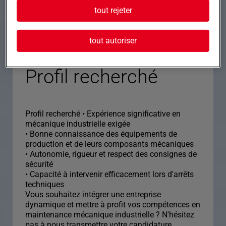
• Horaires : du lundi au vendredi, de 7h30 à
tout rejeter
15h00 (30 minutes de pause repas)
• Travail en journée
• Rémunération selon profil et expérience
tout autoriser
Profil recherché
Profil recherché • Expérience significative en
mécanique industrielle exigée
• Bonne connaissance des équipements de
production et de leurs composants mécaniques
• Autonomie, rigueur et respect des consignes de
sécurité
• Capacité à intervenir efficacement lors d'arrêts
techniques
Vous souhaitez intégrer une entreprise
dynamique et mettre à profit vos compétences en
maintenance mécanique industrielle ? N'hésitez
pas à nous transmettre votre candidature.