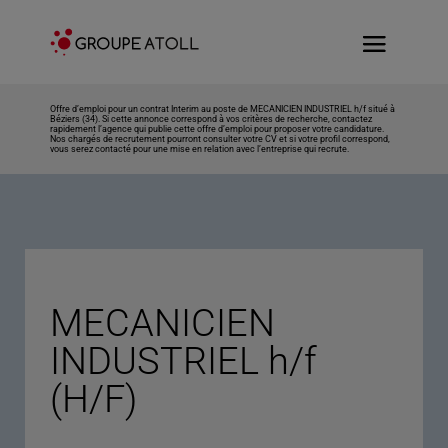
Offre d’emploi pour un contrat Interim au poste de MECANICIEN INDUSTRIEL h/f situé à
Béziers (34). Si cette annonce correspond à vos critères de recherche, contactez
rapidement l’agence qui publie cette offre d’emploi pour proposer votre candidature.
Nos chargés de recrutement pourront consulter votre CV et si votre profil correspond,
vous serez contacté pour une mise en relation avec l’entreprise qui recrute.
MECANICIEN
INDUSTRIEL h/f
(H/F)