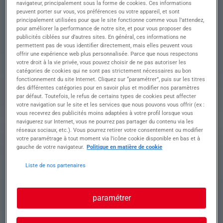
navigateur, principalement sous la forme de cookies. Ces informations
Descriptif du poste : ???? Mécanicien Engins
peuvent porter sur vous, vos préférences ou votre appareil, et sont
Agricoles (H/F) Notre agence de recrutement
principalement utilisées pour que le site fonctionne comme vous l’attendez,
recherche pour l'un de ses clients un Mécanicien
pour améliorer la performance de notre site, et pour vous proposer des
spécialisé en engins agricoles / tracteurs (H/F)
publicités ciblées sur d’autres sites. En général, ces informations ne
afin d'intervenir sur un parc matériel varié.
permettent pas de vous identifier directement, mais elles peuvent vous
offrir une expérience web plus personnalisée. Parce que nous respectons
votre droit à la vie privée, vous pouvez choisir de ne pas autoriser les
???? Vos missions Rattaché(e) au Responsable
catégories de cookies qui ne sont pas strictement nécessaires au bon
Technique, vous serez en charge de :
fonctionnement du site Internet. Cliquez sur “paramétrer”, puis sur les titres
• Assurer l'entretien courant et préventif des
des différentes catégories pour en savoir plus et modifier nos paramètres
tracteurs et équipements
par défaut. Toutefois, le refus de certains types de cookies peut affecter
votre navigation sur le site et les services que nous pouvons vous offrir (ex :
• Diagnostiquer les pannes mécaniques,
vous recevrez des publicités moins adaptées à votre profil lorsque vous
hydrauliques, électriques et électroniques
naviguerez sur Internet, vous ne pourrez pas partager du contenu via les
• Réaliser les réparations et remplacements de
réseaux sociaux, etc.). Vous pourrez retirer votre consentement ou modifier
pièces défectueuses
votre paramétrage à tout moment via l’icône cookie disponible en bas et à
• Effectuer les réglages nécessaires pour garantir
gauche de votre navigateur.
Politique en matière de cookie
le bon fonctionnement du matériel
• Participer à l'amélioration continue du parc
Liste de nos partenaires
machines
• Tenir à jour les fiches d'intervention et assurer
un suivi rigoureux
paramétrer