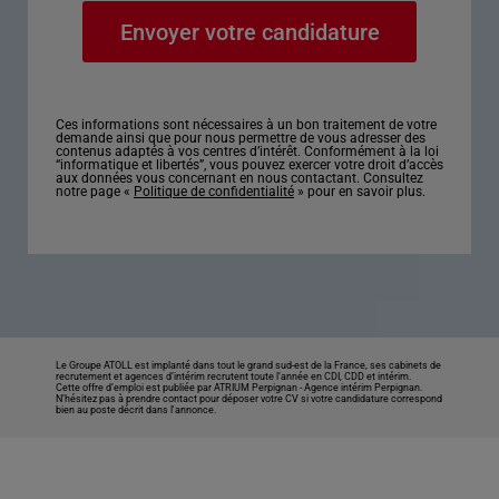
Ces informations sont nécessaires à un bon traitement de votre
demande ainsi que pour nous permettre de vous adresser des
contenus adaptés à vos centres d’intérêt. Conformément à la loi
“informatique et libertés”, vous pouvez exercer votre droit d’accès
aux données vous concernant en nous contactant. Consultez
notre page «
Politique de confidentialité
» pour en savoir plus.
Le Groupe ATOLL est implanté dans tout le grand sud-est de la France, ses cabinets de
recrutement et agences d’intérim recrutent toute l’année en CDI, CDD et intérim.
Cette offre d’emploi est publiée par ATRIUM Perpignan -
Agence intérim Perpignan
.
N’hésitez pas à prendre contact pour déposer votre CV si votre candidature correspond
bien au poste décrit dans l'annonce.