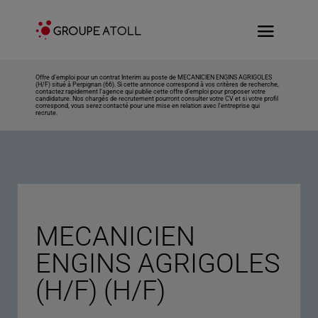
Offre d’emploi pour un contrat Interim au poste de MECANICIEN ENGINS AGRIGOLES
(H/F) situé à Perpignan (66). Si cette annonce correspond à vos critères de recherche,
contactez rapidement l’agence qui publie cette offre d’emploi pour proposer votre
candidature. Nos chargés de recrutement pourront consulter votre CV et si votre profil
correspond, vous serez contacté pour une mise en relation avec l’entreprise qui
recrute.
MECANICIEN
ENGINS AGRIGOLES
(H/F) (H/F)