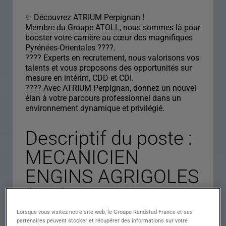
✨ Découvrez ATRIUM Perpignan !
Membre du Groupe ATOLL, nous sommes là pour
booster votre carrière au cœur des magnifiques
Pyrénées-Orientales ????.
???? Experts en recrutement, nous valorisons vos
talents et vous proposons des opportunités sur
mesure en intérim, CDD et CDI.
???? Avec ATRIUM Perpignan, donnez un nouvel
élan à votre parcours professionnel dans un
environnement dynamique et privilégié.
Descriptif du poste :
MECANICIEN
ENGINS AGRIGOLES
(H/F)
Lorsque vous visitez notre site web, le Groupe Randstad France et ses
partenaires peuvent stocker et récupérer des informations sur votre