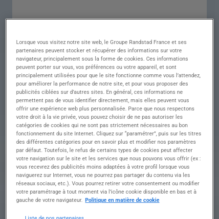
Descriptif du poste : Qui sommes-nous ?
Rejoignez une concession dynamique où la
Lorsque vous visitez notre site web, le Groupe Randstad France et ses
qualité de service et la satisfaction client sont au
partenaires peuvent stocker et récupérer des informations sur votre
cœur des priorités.
navigateur, principalement sous la forme de cookies. Ces informations
Rattaché(e) au Responsable Après-Vente, vous
peuvent porter sur vous, vos préférences ou votre appareil, et sont
intégrerez une équipe motivée et bienveillante,
principalement utilisées pour que le site fonctionne comme vous l’attendez,
prête à partager son savoir-faire.
pour améliorer la performance de notre site, et pour vous proposer des
publicités ciblées sur d’autres sites. En général, ces informations ne
permettent pas de vous identifier directement, mais elles peuvent vous
offrir une expérience web plus personnalisée. Parce que nous respectons
Vos missions ???? Réaliser l'ensemble des
votre droit à la vie privée, vous pouvez choisir de ne pas autoriser les
interventions de maintenance préventive et
catégories de cookies qui ne sont pas strictement nécessaires au bon
corrective.
fonctionnement du site Internet. Cliquez sur “paramétrer”, puis sur les titres
????️ Effectuer les opérations réglementées
des différentes catégories pour en savoir plus et modifier nos paramètres
par défaut. Toutefois, le refus de certains types de cookies peut affecter
d'entretien courant et périodique.
votre navigation sur le site et les services que nous pouvons vous offrir (ex :
⚙️ Prendre en charge les interventions de grosse
vous recevrez des publicités moins adaptées à votre profil lorsque vous
mécanique.
naviguerez sur Internet, vous ne pourrez pas partager du contenu via les
???? Remettre en état les organes mécaniques :
réseaux sociaux, etc.). Vous pourrez retirer votre consentement ou modifier
amortisseurs, pneus, freins, batteries, filtres, etc.
votre paramétrage à tout moment via l’icône cookie disponible en bas et à
gauche de votre navigateur.
Politique en matière de cookie
???? Réaliser les contrôles antipollution et les
vidanges.
Liste de nos partenaires