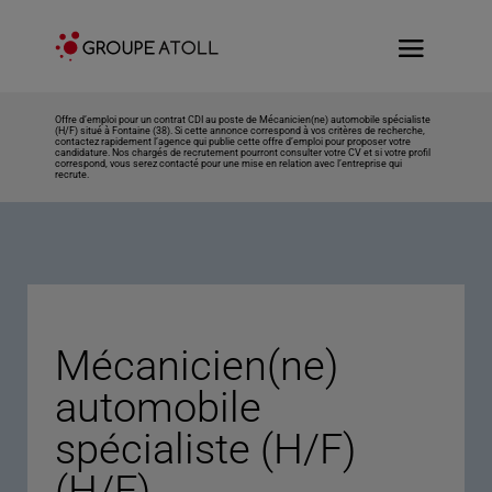
Offre d’emploi pour un contrat CDI au poste de Mécanicien(ne) automobile spécialiste
(H/F) situé à Fontaine (38). Si cette annonce correspond à vos critères de recherche,
contactez rapidement l’agence qui publie cette offre d’emploi pour proposer votre
candidature. Nos chargés de recrutement pourront consulter votre CV et si votre profil
correspond, vous serez contacté pour une mise en relation avec l’entreprise qui
recrute.
Mécanicien(ne)
automobile
spécialiste (H/F)
(H/F)