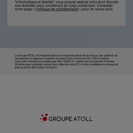
“informatique et libertés”, vous pouvez exercer votre droit d’accès
aux données vous concernant en nous contactant. Consultez
notre page «
Politique de confidentialité
» pour en savoir plus.
Le Groupe ATOLL est implanté dans tout le grand sud-est de la France, ses cabinets de
recrutement et agences d’intérim recrutent toute l’année en CDI, CDD et intérim.
Cette offre d’emploi est publiée par HELP'EMPLOI -
cabinet de recrutement Fontaine
.
N’hésitez pas à prendre contact pour déposer votre CV si votre candidature correspond
bien au poste décrit dans l'annonce.