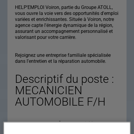
HELP'EMPLOI Voiron, partie du Groupe ATOLL,
vous ouvre la voie vers des opportunités d'emploi
variées et enrichissantes. Située à Voiron, notre
agence capte l'énergie dynamique de la région,
assurant un accompagnement personnalisé et
valorisant pour votre carrière.
Rejoignez une entreprise familiale spécialisée
dans l'entretien et la réparation automobile.
Descriptif du poste :
MECANICIEN
AUTOMOBILE F/H
Descriptif du poste : Êtes-vous prêt(e) à
dynamiser votre quotidien en tant que