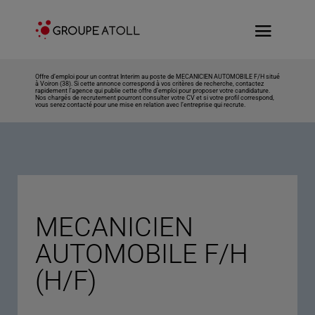
Offre d’emploi pour un contrat Interim au poste de MECANICIEN AUTOMOBILE F/H situé
à Voiron (38). Si cette annonce correspond à vos critères de recherche, contactez
rapidement l’agence qui publie cette offre d’emploi pour proposer votre candidature.
Nos chargés de recrutement pourront consulter votre CV et si votre profil correspond,
vous serez contacté pour une mise en relation avec l’entreprise qui recrute.
MECANICIEN
AUTOMOBILE F/H
(H/F)