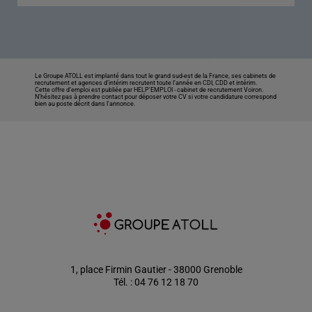
Le Groupe ATOLL est implanté dans tout le grand sud-est de la France, ses cabinets de
recrutement et agences d’intérim recrutent toute l’année en CDI, CDD et intérim.
Cette offre d’emploi est publiée par HELP'EMPLOI -
cabinet de recrutement Voiron
.
N’hésitez pas à prendre contact pour déposer votre CV si votre candidature correspond
bien au poste décrit dans l'annonce.
1, place Firmin Gautier - 38000 Grenoble
Tél. : 04 76 12 18 70