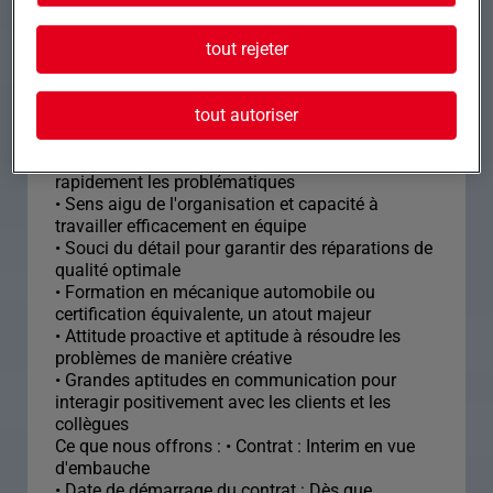
Formation et expérience Nous recherchons un(e)
tout rejeter
Mécanicien(ne) Automobile F/H passionné(e) par
l'automobile, prêt(e) à relever de nouveaux défis
du lundi au vendredi.
tout autoriser
• Excellente compréhension des systèmes
mécaniques et capable de diagnostiquer
rapidement les problématiques
• Sens aigu de l'organisation et capacité à
travailler efficacement en équipe
• Souci du détail pour garantir des réparations de
qualité optimale
• Formation en mécanique automobile ou
certification équivalente, un atout majeur
• Attitude proactive et aptitude à résoudre les
problèmes de manière créative
• Grandes aptitudes en communication pour
interagir positivement avec les clients et les
collègues
Ce que nous offrons : • Contrat : Interim en vue
d'embauche
• Date de démarrage du contrat : Dès que