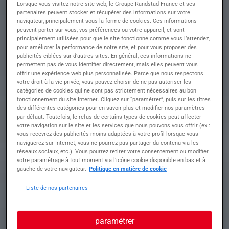
Mécanicien Automobile F/H du lundi au vendredi
Lorsque vous visitez notre site web, le Groupe Randstad France et ses
?
partenaires peuvent stocker et récupérer des informations sur votre
navigateur, principalement sous la forme de cookies. Ces informations
Rejoignez notre équipe dynamique pour assurer
peuvent porter sur vous, vos préférences ou votre appareil, et sont
l'entretien et la réparation quotidienne de
principalement utilisées pour que le site fonctionne comme vous l’attendez,
véhicules dans un environnement stimulant
pour améliorer la performance de notre site, et pour vous proposer des
publicités ciblées sur d’autres sites. En général, ces informations ne
• Réaliser des diagnostics précis pour identifier
permettent pas de vous identifier directement, mais elles peuvent vous
offrir une expérience web plus personnalisée. Parce que nous respectons
les dysfonctionnements des véhicules
votre droit à la vie privée, vous pouvez choisir de ne pas autoriser les
• Procéder à l'entretien régulier des véhicules,
catégories de cookies qui ne sont pas strictement nécessaires au bon
incluant les vidanges et les contrôles techniques
fonctionnement du site Internet. Cliquez sur “paramétrer”, puis sur les titres
• Effectuer des réparations mécaniques variées
des différentes catégories pour en savoir plus et modifier nos paramètres
pour garantir le bon fonctionnement des
par défaut. Toutefois, le refus de certains types de cookies peut affecter
véhicules
votre navigation sur le site et les services que nous pouvons vous offrir (ex :
vous recevrez des publicités moins adaptées à votre profil lorsque vous
• Conseiller les clients sur l'entretien de leur
naviguerez sur Internet, vous ne pourrez pas partager du contenu via les
véhicule et les réparations nécessaires
réseaux sociaux, etc.). Vous pourrez retirer votre consentement ou modifier
• Collaborer avec l'équipe pour optimiser les
votre paramétrage à tout moment via l’icône cookie disponible en bas et à
opérations d'atelier et améliorer le service client
gauche de votre navigateur.
Politique en matière de cookie
Liste de nos partenaires
Profil recherché
paramétrer