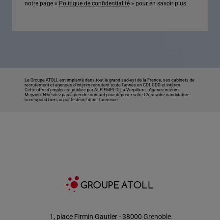
notre page «
Politique de confidentialité
» pour en savoir plus.
Le Groupe ATOLL est implanté dans tout le grand sud-est de la France, ses cabinets de
recrutement et agences d’intérim recrutent toute l’année en CDI, CDD et intérim.
Cette offre d’emploi est publiée par ALP'EMPLOI La Verpilliere -
Agence intérim
Meyzieu
. N’hésitez pas à prendre contact pour déposer votre CV si votre candidature
correspond bien au poste décrit dans l'annonce.
1, place Firmin Gautier - 38000 Grenoble