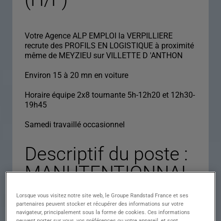
Votre Agence ALP EMPLOI la VERPILLIERE
recrute des PROFILS EN LOGISTIQUE à proximité
même de MEYZIEU sur VILLETTE D 'ANTHON
Environ 15 à 20 mn en voiture
Horaire équipe 2x8 tournante 5h-12h20 et 12h30-
19h45
Samedi travaillé occasionnel
Descriptif du poste :
MANUTENTIONNAI
RE CARISTE
Lorsque vous visitez notre site web, le Groupe Randstad France et ses
PALETTES CACES 3
partenaires peuvent stocker et récupérer des informations sur votre
navigateur, principalement sous la forme de cookies. Ces informations
peuvent porter sur vous, vos préférences ou votre appareil, et sont