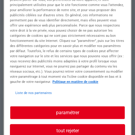
principalement utilisées pour que le site fonctionne comme vous l’attendez,
pour améliorer la performance de notre site, et pour vous proposer des
Descriptif du poste : Au sein de la plateforme
publicités ciblées sur d’autres sites. En général, ces informations ne
permettent pas de vous identifier directement, mais elles peuvent vous
logistique de pointe, vous assurez le tri et le
offrir une expérience web plus personnalisée. Parce que nous respectons
déplacement de palettes bois
votre droit à la vie privée, vous pouvez choisir de ne pas autoriser les
catégories de cookies qui ne sont pas strictement nécessaires au bon
Travail à l'extérieur, bonne condition physique, le
fonctionnement du site Internet. Cliquez sur “paramétrer”, puis sur les titres
poste nécessite de la manipulation manuelle de
des différentes catégories pour en savoir plus et modifier nos paramètres
par défaut. Toutefois, le refus de certains types de cookies peut affecter
palettes, la conduite de chariot reste ponctuelle (
votre navigation sur le site et les services que nous pouvons vous offrir (ex :
80 % manutention 20% chariot)
vous recevrez des publicités moins adaptées à votre profil lorsque vous
naviguerez sur Internet, vous ne pourrez pas partager du contenu via les
• Salaire évolutif : Augmentation salariale + prime
réseaux sociaux, etc.). Vous pourrez retirer votre consentement ou modifier
de panier repas + prime d'assiduité après 3 mois
votre paramétrage à tout moment via l’icône cookie disponible en bas et à
d'ancienneté !
gauche de votre navigateur.
Politique en matière de cookie
• Primes : Prime d'équipe pour les horaires en
Liste de nos partenaires
équipe 2x8 de 50e mois
** BUS/NAVETTE à partir du 4 AOUT disponible
depuis LYON 8E MERMOZ PINEL/ DEPUIS VAULX
paramétrer
EN VELIN CARRE DE SOIE OU ENCORE DEPUIS
MEYZIEU **
tout rejeter