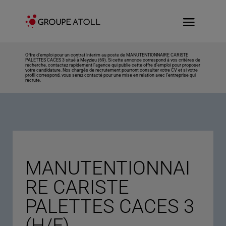
Offre d’emploi pour un contrat Interim au poste de MANUTENTIONNAIRE CARISTE
PALETTES CACES 3 situé à Meyzieu (69). Si cette annonce correspond à vos critères de
recherche, contactez rapidement l’agence qui publie cette offre d’emploi pour proposer
votre candidature. Nos chargés de recrutement pourront consulter votre CV et si votre
profil correspond, vous serez contacté pour une mise en relation avec l’entreprise qui
recrute.
MANUTENTIONNAI
RE CARISTE
PALETTES CACES 3
(H/F)