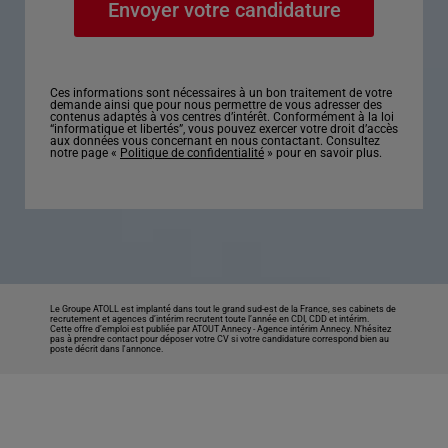
Ces informations sont nécessaires à un bon traitement de votre
demande ainsi que pour nous permettre de vous adresser des
contenus adaptés à vos centres d’intérêt. Conformément à la loi
“informatique et libertés”, vous pouvez exercer votre droit d’accès
aux données vous concernant en nous contactant. Consultez
notre page «
Politique de confidentialité
» pour en savoir plus.
Le Groupe ATOLL est implanté dans tout le grand sud-est de la France, ses cabinets de
recrutement et agences d’intérim recrutent toute l’année en CDI, CDD et intérim.
Cette offre d’emploi est publiée par ATOUT Annecy -
Agence intérim Annecy
. N’hésitez
pas à prendre contact pour déposer votre CV si votre candidature correspond bien au
poste décrit dans l'annonce.