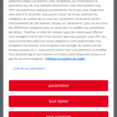
publicités ciblées sur d’autres sites. En général, ces informations ne
d'intervention
permettent pas de vous identifier directement, mais elles peuvent vous
- La mise en place des signalisations sur le
offrir une expérience web plus personnalisée. Parce que nous respectons
chantier
votre droit à la vie privée, vous pouvez choisir de ne pas autoriser les
- La manutention sur le chantier
catégories de cookies qui ne sont pas strictement nécessaires au bon
Diverses missions sur Annecy à pourvoir en
fonctionnement du site Internet. Cliquez sur “paramétrer”, puis sur les titres
des différentes catégories pour en savoir plus et modifier nos paramètres
intérim
par défaut. Toutefois, le refus de certains types de cookies peut affecter
votre navigation sur le site et les services que nous pouvons vous offrir (ex :
vous recevrez des publicités moins adaptées à votre profil lorsque vous
Profil recherché
naviguerez sur Internet, vous ne pourrez pas partager du contenu via les
réseaux sociaux, etc.). Vous pourrez retirer votre consentement ou modifier
votre paramétrage à tout moment via l’icône cookie disponible en bas et à
gauche de votre navigateur.
Politique en matière de cookie
Vous avez une première expérience en tant que
Liste de nos partenaires
manœuvre ?
Vous êtes soucieux des règles de sécurité ?
Vous êtes sérieux et motivés ?
paramétrer
N'hésitez pas à nous envoyer votre candidature
tout rejeter
tout autoriser