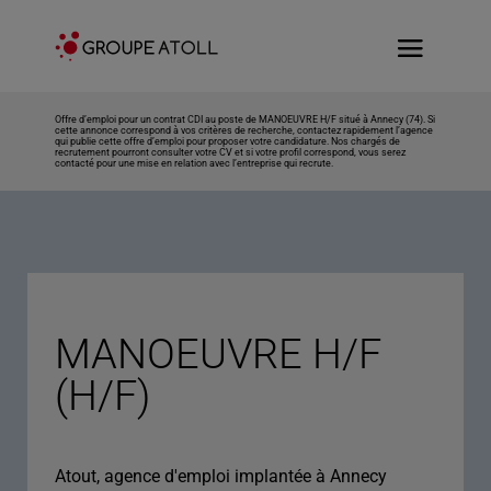
Offre d’emploi pour un contrat CDI au poste de MANOEUVRE H/F situé à Annecy (74). Si
cette annonce correspond à vos critères de recherche, contactez rapidement l’agence
qui publie cette offre d’emploi pour proposer votre candidature. Nos chargés de
recrutement pourront consulter votre CV et si votre profil correspond, vous serez
contacté pour une mise en relation avec l’entreprise qui recrute.
MANOEUVRE H/F
(H/F)
Atout, agence d'emploi implantée à Annecy