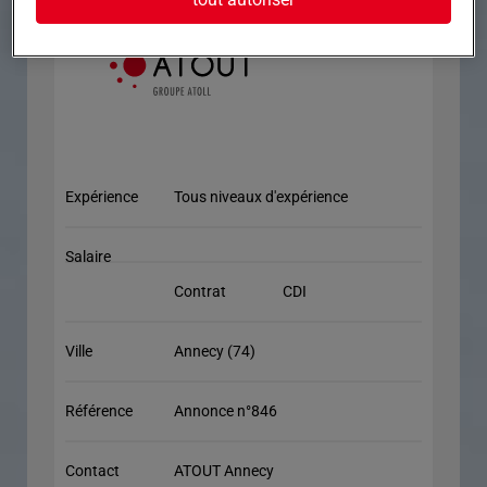
Expérience
Tous niveaux d'expérience
Salaire
Contrat
CDI
Ville
Annecy (74)
Référence
Annonce n°846
Contact
ATOUT Annecy