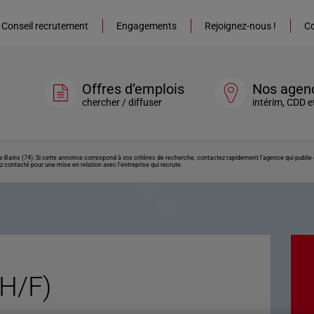
Conseil recrutement
Engagements
Rejoignez-nous !
Co
Offres d’emplois
Nos agen
chercher / diffuser
intérim, CDD e
es-Bains (74). Si cette annonce correspond à vos critères de recherche, contactez rapidement l’agence qui publie
z contacté pour une mise en relation avec l’entreprise qui recrute.
(H/F)