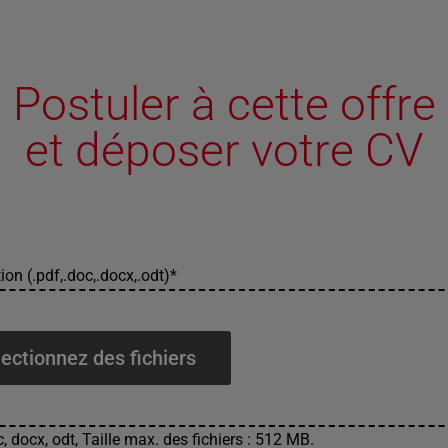
Postuler à cette offre
et déposer votre CV
ion (.pdf,.doc,.docx,.odt)
*
ectionnez des fichiers
, docx, odt, Taille max. des fichiers : 512 MB.