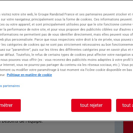
ée à Thonon-les-Bains, accompagne les
 visitez notre site web, le Groupe Randstad France et ses partenaires peuvent stocker et 
ements en intérim, CDD et CDI en Haute-Savoie
 sur votre navigateur, principalement sous la forme de cookies. Ces informations peuvent 
ces ou votre appareil, et sont principalement utilisées pour que le site fonctionne comme v
nts, une entreprise spécialisée en charpentes et
r la performance de notre site, et pour vous proposer des publicités ciblées sur d’autres s
inier / Préparateur(trice) de matériel
 informations ne permettent pas de vous identifier directement, mais elles peuvent vous of
eb plus personnalisée. Parce que nous respectons votre droit à la vie privée, vous pouvez 
r les catégories de cookies qui ne sont pas strictement nécessaires au bon fonctionnemen
quez sur “paramétrer”, puis sur les titres des différentes catégories pour en savoir plus et
ste : Magasinier h/f
r défaut. Toutefois, le refus de certains types de cookies peut affecter votre navigation su
 nous pouvons vous offrir (ex : vous recevrez des publicités moins adaptées à votre profil 
r Internet, vous ne pourrez pas partager du contenu via les réseaux sociaux, etc.). Vous po
tement ou modifier votre paramétrage à tout moment via l’icône cookie disponible en bas
eur.
Politique en matière de cookie
réparer le matériel chaque matin pour les équipes
os partenaires
ement du stock de manière efficiente et
té avec le CACES 5 et le pont roulant.
métrer
tout rejeter
tout 
charpentes métalliques avec le pistolet
s besoins de l'équipe.