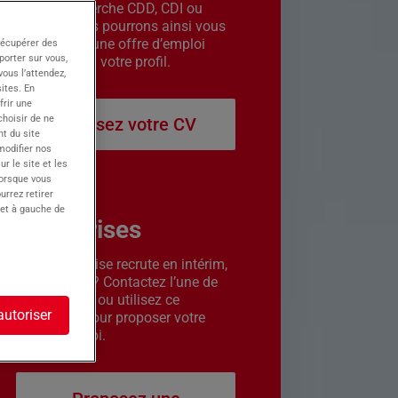
êtes en recherche CDD, CDI ou
intérim. Nous pourrons ainsi vous
contacter si une offre d’emploi
récupérer des
porter sur vous,
correspond à votre profil.
ous l’attendez,
ites. En
frir une
choisir de ne
Déposez votre CV
t du site
 modifier nos
r le site et les
lorsque vous
urrez retirer
 et à gauche de
Entreprises
Votre entreprise recrute en intérim,
CDD ou CDI ? Contactez l’une de
nos agences ou utilisez ce
autoriser
formulaire pour proposer votre
offre d’emploi.