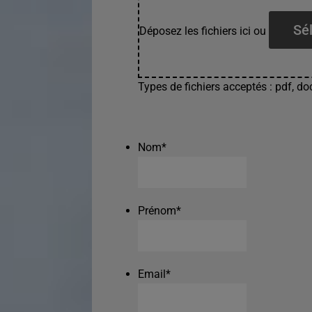
Sél
Déposez les fichiers ici ou
Types de fichiers acceptés : pdf, doc
Nom
*
Prénom
*
Email
*