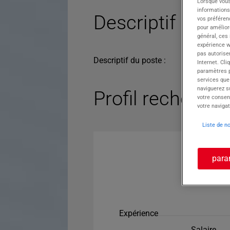
Lorsque vous
informations
Descriptif du po
vos préféren
pour améliore
général, ces
expérience w
pas autorise
Descriptif du poste :
Internet. Cli
paramètres pa
services que
naviguerez su
Profil recherché
votre consen
votre navigat
Liste de n
para
Expérience
Salaire