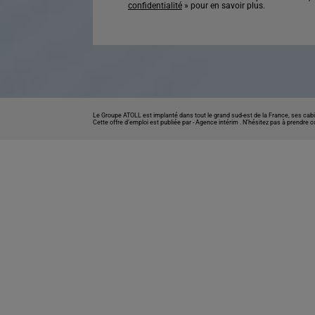
confidentialité
» pour en savoir plus.
Le Groupe ATOLL est implanté dans tout le grand sud-est de la France, ses cabi
Cette offre d’emploi est publiée par -
Agence intérim
. N’hésitez pas à prendre 