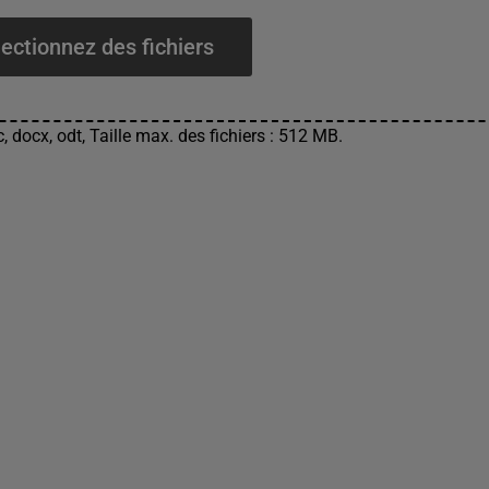
ectionnez des fichiers
, docx, odt, Taille max. des fichiers : 512 MB.