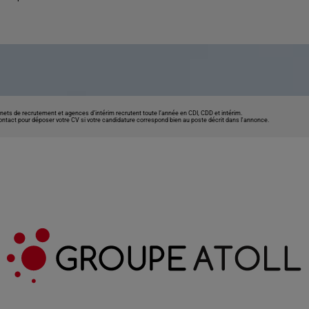
nets de recrutement et agences d’intérim recrutent toute l’année en CDI, CDD et intérim.
contact pour déposer votre CV si votre candidature correspond bien au poste décrit dans l'annonce.