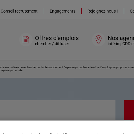
Conseil recrutement
Engagements
Rejoignez-nous !
Co
Offres d’emplois
Nos agen
chercher / diffuser
intérim, CDD e
ond à vos critères de recherche, contactez rapidement l’agence qui publie cette offre d’emploi pour proposer vot
reprise qui recrute.