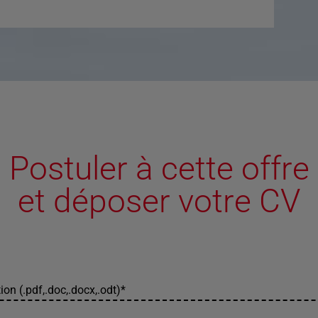
Postuler à cette offre
et déposer votre CV
ion (.pdf,.doc,.docx,.odt)
*