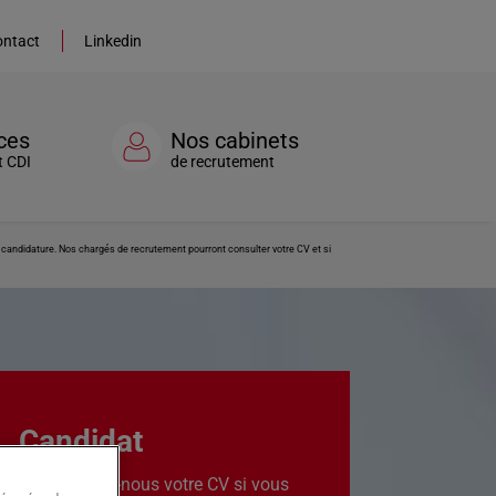
ntact
Linkedin
ces
Nos cabinets
t CDI
de recrutement
re candidature. Nos chargés de recrutement pourront consulter votre CV et si
Candidat
Transmettez-nous votre CV si vous