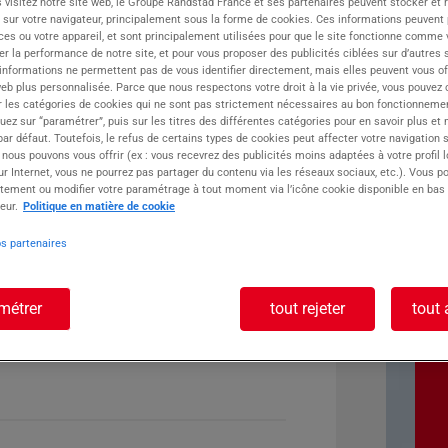
 visitez notre site web, le Groupe Randstad France et ses partenaires peuvent stocker et 
 sur votre navigateur, principalement sous la forme de cookies. Ces informations peuvent 
ste :
ces ou votre appareil, et sont principalement utilisées pour que le site fonctionne comme v
r la performance de notre site, et pour vous proposer des publicités ciblées sur d’autres s
 informations ne permettent pas de vous identifier directement, mais elles peuvent vous of
eb plus personnalisée. Parce que nous respectons votre droit à la vie privée, vous pouvez 
r les catégories de cookies qui ne sont pas strictement nécessaires au bon fonctionnemen
quez sur “paramétrer”, puis sur les titres des différentes catégories pour en savoir plus et
r défaut. Toutefois, le refus de certains types de cookies peut affecter votre navigation su
 nous pouvons vous offrir (ex : vous recevrez des publicités moins adaptées à votre profil 
r Internet, vous ne pourrez pas partager du contenu via les réseaux sociaux, etc.). Vous po
tement ou modifier votre paramétrage à tout moment via l’icône cookie disponible en bas
eur.
Politique en matière de cookie
os partenaires
métrer
tout rejeter
tout 