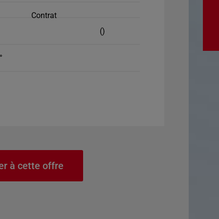
Contrat
()
°
er à cette offre