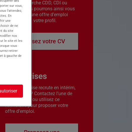
récupérer des
êtes en recherche CDD, CDI ou
porter sur vous,
intérim. Nous pourrons ainsi vous
ous l’attendez,
contacter si une offre d’emploi
ites. En
correspond à votre profil.
frir une
choisir de ne
t du site
 modifier nos
Déposez votre CV
r le site et les
lorsque vous
urrez retirer
 et à gauche de
Entreprises
Votre entreprise recrute en intérim,
autoriser
CDD ou CDI ? Contactez l’une de
nos agences ou utilisez ce
formulaire pour proposer votre
offre d’emploi.