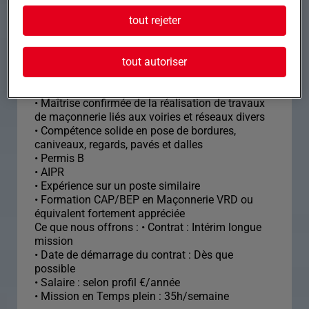
tout rejeter
Formation et expérience Nous recherchons un(e)
Maçon(ne) VRD expérimenté(e) doté(e) d'une
expertise avérée dans les travaux de voirie et
tout autoriser
réseaux divers.
• Maîtrise confirmée de la réalisation de travaux
de maçonnerie liés aux voiries et réseaux divers
• Compétence solide en pose de bordures,
caniveaux, regards, pavés et dalles
• Permis B
• AIPR
• Expérience sur un poste similaire
• Formation CAP/BEP en Maçonnerie VRD ou
équivalent fortement appréciée
Ce que nous offrons : • Contrat : Intérim longue
mission
• Date de démarrage du contrat : Dès que
possible
• Salaire : selon profil €/année
• Mission en Temps plein : 35h/semaine