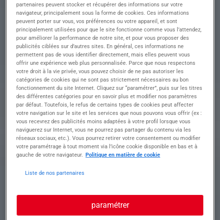
Dans le cadre de ce poste, vous serez chargé(e)
partenaires peuvent stocker et récupérer des informations sur votre
navigateur, principalement sous la forme de cookies. Ces informations
de réaliser diverses tâches dans le domaine des
peuvent porter sur vous, vos préférences ou votre appareil, et sont
voiries et réseaux divers.
principalement utilisées pour que le site fonctionne comme vous l’attendez,
pour améliorer la performance de notre site, et pour vous proposer des
• Exécuter des travaux de maçonnerie liés aux
publicités ciblées sur d’autres sites. En général, ces informations ne
voiries, incluant les trottoirs, chaussées et
permettent pas de vous identifier directement, mais elles peuvent vous
plateformes
offrir une expérience web plus personnalisée. Parce que nous respectons
votre droit à la vie privée, vous pouvez choisir de ne pas autoriser les
• Poser avec précision bordures, caniveaux,
catégories de cookies qui ne sont pas strictement nécessaires au bon
regards, pavés et dalles selon les spécifications
fonctionnement du site Internet. Cliquez sur “paramétrer”, puis sur les titres
requises
des différentes catégories pour en savoir plus et modifier nos paramètres
• Contribuer activement à la mise en place des
par défaut. Toutefois, le refus de certains types de cookies peut affecter
réseaux secs et humides en respectant les
votre navigation sur le site et les services que nous pouvons vous offrir (ex :
normes établies
vous recevrez des publicités moins adaptées à votre profil lorsque vous
naviguerez sur Internet, vous ne pourrez pas partager du contenu via les
• Réaliser des opérations de coffrage, ferraillage
réseaux sociaux, etc.). Vous pourrez retirer votre consentement ou modifier
et coulage de béton pour des structures variées
votre paramétrage à tout moment via l’icône cookie disponible en bas et à
• Collaborer avec les équipes pour assurer le
gauche de votre navigateur.
Politique en matière de cookie
respect des délais et la qualité des ouvrages
réalisés
Liste de nos partenaires
Profil recherché
paramétrer