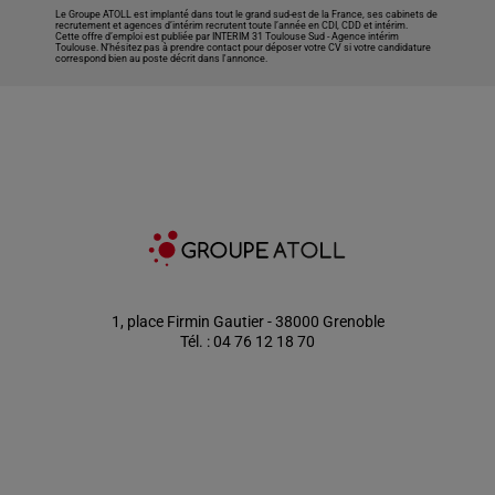
Le Groupe ATOLL est implanté dans tout le grand sud-est de la France, ses cabinets de
recrutement et agences d’intérim recrutent toute l’année en CDI, CDD et intérim.
Cette offre d’emploi est publiée par INTERIM 31 Toulouse Sud -
Agence intérim
Toulouse
. N’hésitez pas à prendre contact pour déposer votre CV si votre candidature
correspond bien au poste décrit dans l'annonce.
1, place Firmin Gautier - 38000 Grenoble
Tél. : 04 76 12 18 70