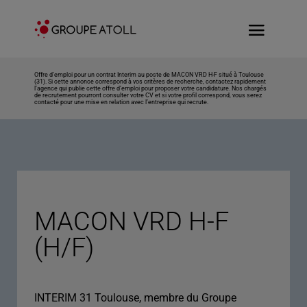
Offre d’emploi pour un contrat Interim au poste de MACON VRD H-F situé à Toulouse
(31). Si cette annonce correspond à vos critères de recherche, contactez rapidement
l’agence qui publie cette offre d’emploi pour proposer votre candidature. Nos chargés
de recrutement pourront consulter votre CV et si votre profil correspond, vous serez
contacté pour une mise en relation avec l’entreprise qui recrute.
MACON VRD H-F
(H/F)
INTERIM 31 Toulouse, membre du Groupe