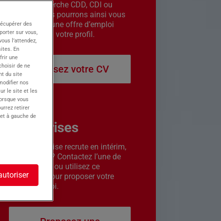
êtes en recherche CDD, CDI ou
intérim. Nous pourrons ainsi vous
contacter si une offre d’emploi
récupérer des
porter sur vous,
correspond à votre profil.
ous l’attendez,
ites. En
frir une
choisir de ne
Déposez votre CV
t du site
 modifier nos
r le site et les
lorsque vous
urrez retirer
 et à gauche de
Entreprises
Votre entreprise recrute en intérim,
CDD ou CDI ? Contactez l’une de
nos agences ou utilisez ce
autoriser
formulaire pour proposer votre
offre d’emploi.