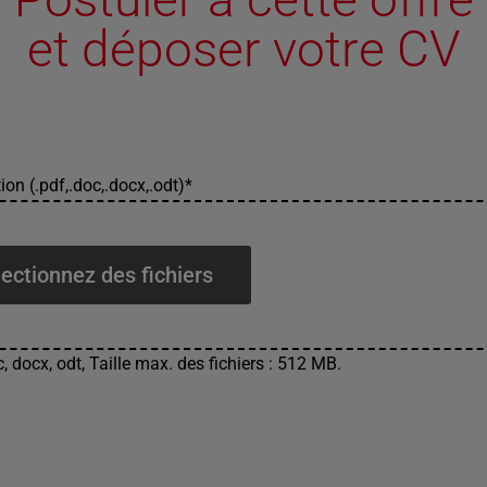
et déposer votre CV
ion (.pdf,.doc,.docx,.odt)
*
ectionnez des fichiers
, docx, odt, Taille max. des fichiers : 512 MB.