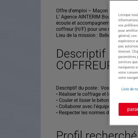
Offre d'emploi – Maçon coffreur (H/F)
Lorsque vous
L' Agence AINTERIM Bourg-en-Bresse,
informations
écoute et accompagnement personnali
vos préféren
coffreur (H/F) pour une mission sur Be
pour améliore
Lieu de la mission : Bellegarde-sur-Va
général, ces
expérience w
pas autorise
Descriptif du p
Internet. Cli
paramètres pa
COFFREUR H/F
services que
naviguerez su
votre consen
votre navigat
Descriptif du poste : Vos missions :
Liste de n
• Réaliser le coffrage et le ferraillage
• Couler et lisser le béton conformém
• Collaborer avec l'équipe sur le chanti
para
• Respecter les normes de sécurité et 
Profil recherché