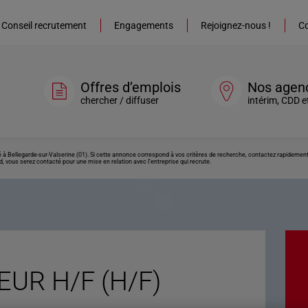
Conseil recrutement
Engagements
Rejoignez-nous !
Co
Offres d’emplois
Nos agen
chercher / diffuser
intérim, CDD e
 Bellegarde-sur-Valserine (01). Si cette annonce correspond à vos critères de recherche, contactez rapidement l
, vous serez contacté pour une mise en relation avec l’entreprise qui recrute.
UR H/F (H/F)