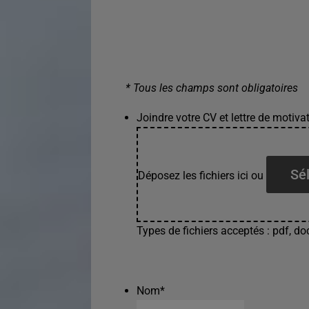
* Tous les champs sont obligatoires
Joindre votre CV et lettre de motivat
Sél
Déposez les fichiers ici ou
Types de fichiers acceptés : pdf, doc
Nom
*