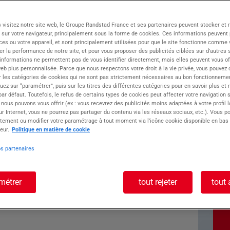
 – Bellegarde-sur-Valserine
 visitez notre site web, le Groupe Randstad France et ses partenaires peuvent stocker et 
 reconnue pour son ADN basé sur proximité,
 sur votre navigateur, principalement sous la forme de cookies. Ces informations peuvent 
sé, recherche actuellement un(e) Maçon
ces ou votre appareil, et sont principalement utilisées pour que le site fonctionne comme v
llegarde-sur-Valserine.
r la performance de notre site, et pour vous proposer des publicités ciblées sur d’autres s
lserine
 informations ne permettent pas de vous identifier directement, mais elles peuvent vous of
eb plus personnalisée. Parce que nous respectons votre droit à la vie privée, vous pouvez 
r les catégories de cookies qui ne sont pas strictement nécessaires au bon fonctionnemen
oste : MACON
quez sur “paramétrer”, puis sur les titres des différentes catégories pour en savoir plus et
r défaut. Toutefois, le refus de certains types de cookies peut affecter votre navigation su
 nous pouvons vous offrir (ex : vous recevrez des publicités moins adaptées à votre profil 
r Internet, vous ne pourrez pas partager du contenu via les réseaux sociaux, etc.). Vous po
tement ou modifier votre paramétrage à tout moment via l’icône cookie disponible en bas
eur.
Politique en matière de cookie
os partenaires
 des structures en béton
ent aux plans
er
métrer
tout rejeter
tout 
les procédures en vigueur