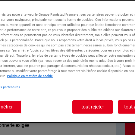
ts spécialisé en Gros oeuvre sur le bassin
 visitez notre site web, le Groupe Randstad France et ses partenaires peuvent stocker et 
rs chantiers.
 sur votre navigateur, principalement sous la forme de cookies. Ces informations peuvent 
ces ou votre appareil, et sont principalement utilisées pour que le site fonctionne comme v
oste : Maçons H/F
r la performance de notre site, et pour vous proposer des publicités ciblées sur d’autres s
 informations ne permettent pas de vous identifier directement, mais elles peuvent vous of
eb plus personnalisée. Parce que nous respectons votre droit à la vie privée, vous pouvez 
r les catégories de cookies qui ne sont pas strictement nécessaires au bon fonctionnemen
quez sur “paramétrer”, puis sur les titres des différentes catégories pour en savoir plus et
r défaut. Toutefois, le refus de certains types de cookies peut affecter votre navigation su
 Travaux de maçonnerie traditionnelle (agglo,
 nous pouvons vous offrir (ex : vous recevrez des publicités moins adaptées à votre profil 
r Internet, vous ne pourrez pas partager du contenu via les réseaux sociaux, etc.). Vous po
on
tement ou modifier votre paramétrage à tout moment via l’icône cookie disponible en bas
 chantiers
eur.
Politique en matière de cookie
ignes de sécurité
os partenaires
métrer
tout rejeter
tout 
onnerie exigée