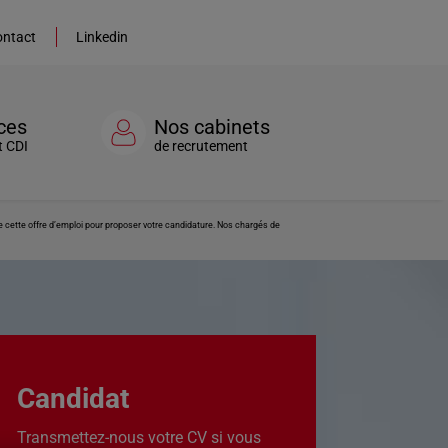
ntact
Linkedin
ces
Nos cabinets
t CDI
de recrutement
e cette offre d’emploi pour proposer votre candidature. Nos chargés de
Candidat
Transmettez-nous votre CV si vous