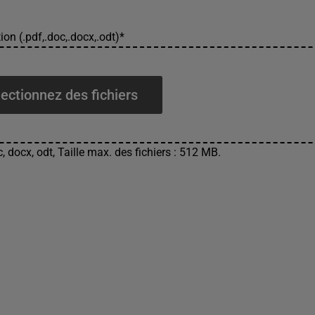
ion (.pdf,.doc,.docx,.odt)
*
ectionnez des fichiers
, docx, odt, Taille max. des fichiers : 512 MB.