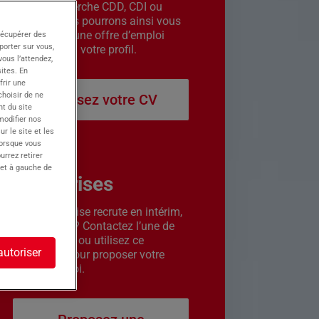
êtes en recherche CDD, CDI ou
intérim. Nous pourrons ainsi vous
contacter si une offre d’emploi
récupérer des
porter sur vous,
correspond à votre profil.
ous l’attendez,
ites. En
frir une
choisir de ne
Déposez votre CV
t du site
 modifier nos
r le site et les
lorsque vous
urrez retirer
 et à gauche de
Entreprises
Votre entreprise recrute en intérim,
CDD ou CDI ? Contactez l’une de
nos agences ou utilisez ce
autoriser
formulaire pour proposer votre
offre d’emploi.