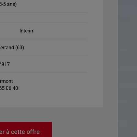
3-5 ans)
Interim
errand (63)
°917
rmont
 65 06 40
er à cette offre