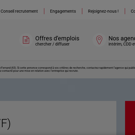
Conseil recrutement
Engagements
Rejoignez-nous !
Co
Offres d’emplois
Nos agen
chercher / diffuser
intérim, CDD e
-Ferrand (63). Si cette annonce correspond à vos critères de recherche, contactez rapidement l’agence qui publi
z contacté pour une mise en relation avec l’entreprise qui recrute.
F)