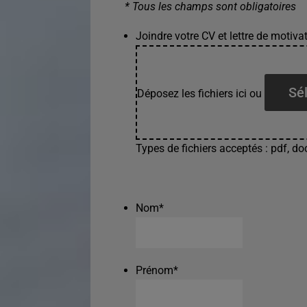
* Tous les champs sont obligatoires
Joindre votre CV et lettre de motivat
Sél
Déposez les fichiers ici ou
Types de fichiers acceptés : pdf, doc
Nom
*
Prénom
*