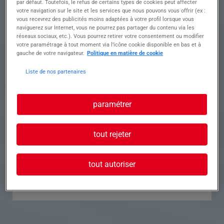
par défaut. Toutefois, le refus de certains types de cookies peut affecter
votre navigation sur le site et les services que nous pouvons vous offrir (ex :
Référence
Annonce n°
vous recevrez des publicités moins adaptées à votre profil lorsque vous
naviguerez sur Internet, vous ne pourrez pas partager du contenu via les
réseaux sociaux, etc.). Vous pourrez retirer votre consentement ou modifier
Contact
votre paramétrage à tout moment via l’icône cookie disponible en bas et à
gauche de votre navigateur.
Politique en matière de cookie
Tél.
Liste de nos partenaires
paramétrer
Postuler à cette offre
tout rejeter
tout autoriser