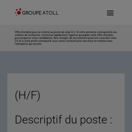
Offre d’emploi pour un contrat au poste de situé à (). Si cette annonce correspond à vos
critères de recherche, contactez rapidement l’agence qui publie cette offre d’emploi
pour proposer votre candidature. Nos chargés de recrutement pourront consulter votre
CV et si votre profil correspond, vous serez contacté pour une mise en relation avec
l’entreprise qui recrute.
(H/F)
Descriptif du poste :