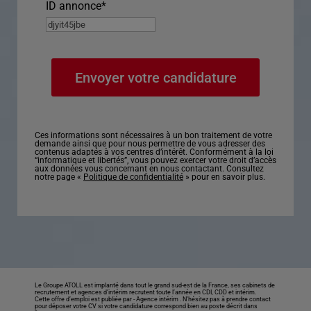
ID annonce
*
Ces informations sont nécessaires à un bon traitement de votre
demande ainsi que pour nous permettre de vous adresser des
contenus adaptés à vos centres d’intérêt. Conformément à la loi
“informatique et libertés”, vous pouvez exercer votre droit d’accès
aux données vous concernant en nous contactant. Consultez
notre page «
Politique de confidentialité
» pour en savoir plus.
Le Groupe ATOLL est implanté dans tout le grand sud-est de la France, ses cabinets de
recrutement et agences d’intérim recrutent toute l’année en CDI, CDD et intérim.
Cette offre d’emploi est publiée par -
Agence intérim
. N’hésitez pas à prendre contact
pour déposer votre CV si votre candidature correspond bien au poste décrit dans