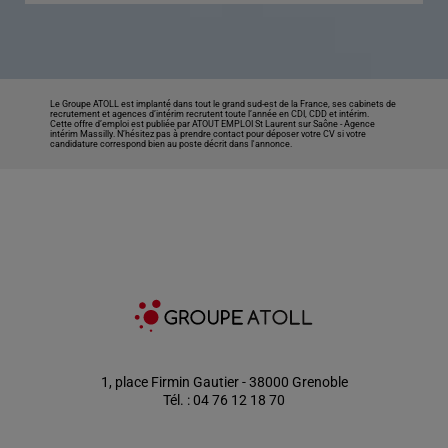
Le Groupe ATOLL est implanté dans tout le grand sud-est de la France, ses cabinets de
recrutement et agences d’intérim recrutent toute l’année en CDI, CDD et intérim.
Cette offre d’emploi est publiée par ATOUT EMPLOI St Laurent sur Saône -
Agence
intérim Massilly
. N’hésitez pas à prendre contact pour déposer votre CV si votre
candidature correspond bien au poste décrit dans l'annonce.
1, place Firmin Gautier - 38000 Grenoble
Tél. : 04 76 12 18 70