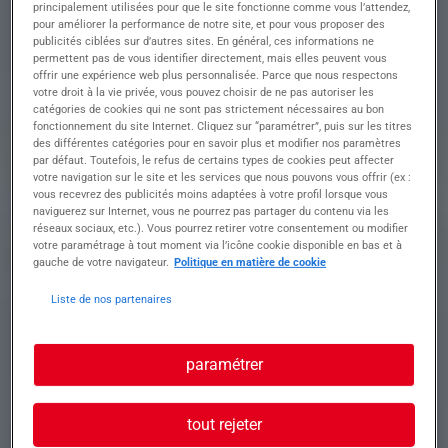
principalement utilisées pour que le site fonctionne comme vous l’attendez,
blanchets)
pour améliorer la performance de notre site, et pour vous proposer des
• Contrôler en cours de tirage (conformité de la
publicités ciblées sur d’autres sites. En général, ces informations ne
teinte, du calage et repérage
permettent pas de vous identifier directement, mais elles peuvent vous
• Entretenir la ligne (graissage, changement de
offrir une expérience web plus personnalisée. Parce que nous respectons
courroies, nettoyage...)
votre droit à la vie privée, vous pouvez choisir de ne pas autoriser les
• Participer à la maintenance de premier et
catégories de cookies qui ne sont pas strictement nécessaires au bon
fonctionnement du site Internet. Cliquez sur “paramétrer”, puis sur les titres
deuxième niveau.
des différentes catégories pour en savoir plus et modifier nos paramètres
par défaut. Toutefois, le refus de certains types de cookies peut affecter
votre navigation sur le site et les services que nous pouvons vous offrir (ex :
Profil recherché
vous recevrez des publicités moins adaptées à votre profil lorsque vous
naviguerez sur Internet, vous ne pourrez pas partager du contenu via les
réseaux sociaux, etc.). Vous pourrez retirer votre consentement ou modifier
votre paramétrage à tout moment via l’icône cookie disponible en bas et à
gauche de votre navigateur.
Politique en matière de cookie
Vous êtes un Homme une Femme
• qui débute dans la vie active ?
Liste de nos partenaires
• qui est titulaire d'une formation technique avec
des bases mécaniques ?
(ex : CAP à niveau BAC +2 en impression)
paramétrer
Vous êtes à l'aise avec l'outil informatique ?
Vous méthodique, réactif, force de production ?
Vous avez une bonne vision des couleurs ?
tout rejeter