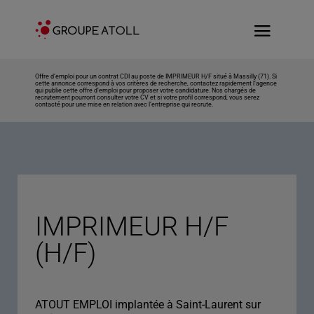
Offre d’emploi pour un contrat CDI au poste de IMPRIMEUR H/F situé à Massilly (71). Si
cette annonce correspond à vos critères de recherche, contactez rapidement l’agence
qui publie cette offre d’emploi pour proposer votre candidature. Nos chargés de
recrutement pourront consulter votre CV et si votre profil correspond, vous serez
contacté pour une mise en relation avec l’entreprise qui recrute.
IMPRIMEUR H/F
(H/F)
ATOUT EMPLOI implantée à Saint-Laurent sur