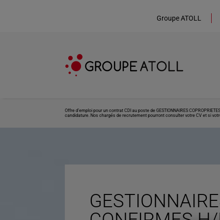
Groupe ATOLL
Offre d’emploi pour un contrat CDI au poste de GESTIONNAIRES COPROPRIETES CO
candidature. Nos chargés de recrutement pourront consulter votre CV et si votre
GESTIONNAIRE
CONFIRMES H/F