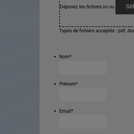
Sél
Déposez les fichiers ici ou
Types de fichiers acceptés : pdf, doc
Nom
*
Prénom
*
Email
*