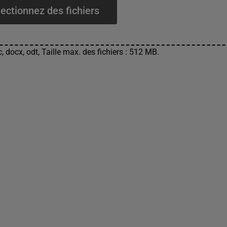
ectionnez des fichiers
, docx, odt, Taille max. des fichiers : 512 MB.