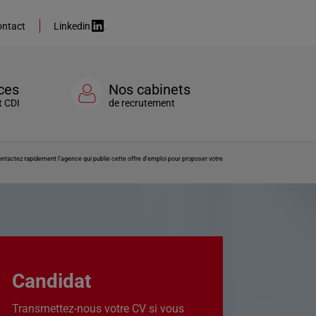
ntact
Linkedin
ces
Nos cabinets
t CDI
de recrutement
actez rapidement l’agence qui publie cette offre d’emploi pour proposer votre
Candidat
Transmettez-nous votre CV si vous