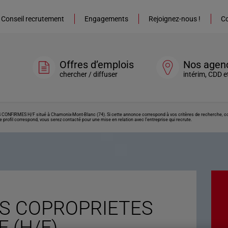
Conseil recrutement
Engagements
Rejoignez-nous !
Co
Offres d’emplois
Nos agen
chercher / diffuser
intérim, CDD e
NFIRMES H/F situé à Chamonix-Mont-Blanc (74). Si cette annonce correspond à vos critères de recherche, cont
 profil correspond, vous serez contacté pour une mise en relation avec l’entreprise qui recrute.
S COPROPRIETES
 (H/F)