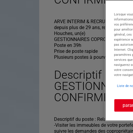
Lorsque vous
informations
ARVE INTERIM & RECRUTEMENT SALLA
vos préféren
depuis plus de 29 ans, recherche pour
pour améliore
Houches, un(e)
général, ces
GESTIONNAIRES COPROPRIETES CO
expérience w
Poste en 39h
pas autorise
Internet. Cli
Prise de poste rapide
paramètres pa
Plusieurs postes à pourvoir
services que
naviguerez su
votre consen
Descriptif du po
votre navigat
GESTIONNAIRE
Liste de n
CONFIRMES H/
para
Descriptif du poste : Relation client e
-Visiter les immeubles de votre portefe
suivre les demandes des copropriétair