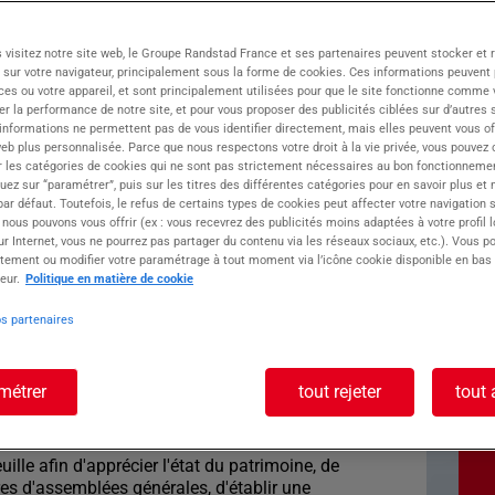
 visitez notre site web, le Groupe Randstad France et ses partenaires peuvent stocker et 
 sur votre navigateur, principalement sous la forme de cookies. Ces informations peuvent 
NCHES spécialiste du recrutement local
ces ou votre appareil, et sont principalement utilisées pour que le site fonctionne comme v
 un de ses clients basé à Chamonix/ les
r la performance de notre site, et pour vous proposer des publicités ciblées sur d’autres s
 informations ne permettent pas de vous identifier directement, mais elles peuvent vous of
NFIRMES
eb plus personnalisée. Parce que nous respectons votre droit à la vie privée, vous pouvez 
r les catégories de cookies qui ne sont pas strictement nécessaires au bon fonctionnemen
quez sur “paramétrer”, puis sur les titres des différentes catégories pour en savoir plus et
r défaut. Toutefois, le refus de certains types de cookies peut affecter votre navigation su
 nous pouvons vous offrir (ex : vous recevrez des publicités moins adaptées à votre profil 
r Internet, vous ne pourrez pas partager du contenu via les réseaux sociaux, etc.). Vous po
tement ou modifier votre paramétrage à tout moment via l’icône cookie disponible en bas
ste :
eur.
Politique en matière de cookie
S COPROPRIETES
os partenaires
F
métrer
tout rejeter
tout 
t commerciale:
uille afin d'apprécier l'état du patrimoine, de
es d'assemblées générales, d'établir une