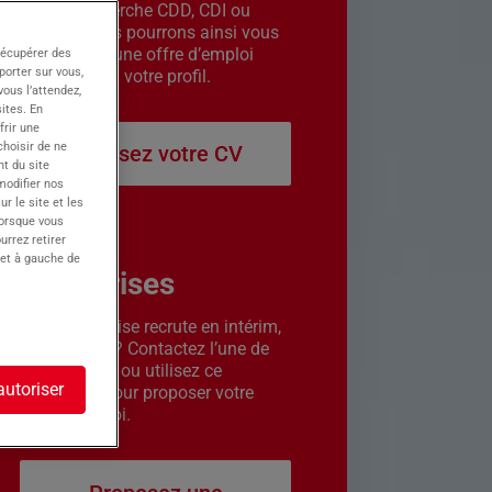
êtes en recherche CDD, CDI ou
intérim. Nous pourrons ainsi vous
contacter si une offre d’emploi
récupérer des
porter sur vous,
correspond à votre profil.
ous l’attendez,
ites. En
frir une
choisir de ne
Déposez votre CV
t du site
 modifier nos
r le site et les
lorsque vous
urrez retirer
 et à gauche de
Entreprises
Votre entreprise recrute en intérim,
CDD ou CDI ? Contactez l’une de
nos agences ou utilisez ce
autoriser
formulaire pour proposer votre
offre d’emploi.