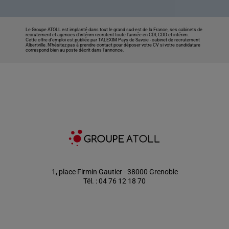
Le Groupe ATOLL est implanté dans tout le grand sud-est de la France, ses cabinets de
recrutement et agences d’intérim recrutent toute l’année en CDI, CDD et intérim.
Cette offre d’emploi est publiée par TALEXIM Pays de Savoie -
cabinet de recrutement
Albertville
. N’hésitez pas à prendre contact pour déposer votre CV si votre candidature
correspond bien au poste décrit dans l'annonce.
1, place Firmin Gautier - 38000 Grenoble
Tél. : 04 76 12 18 70