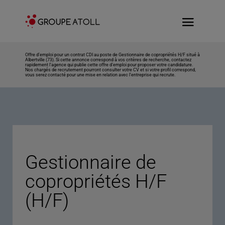
Offre d’emploi pour un contrat CDI au poste de Gestionnaire de copropriétés H/F situé à
Albertville (73). Si cette annonce correspond à vos critères de recherche, contactez
rapidement l’agence qui publie cette offre d’emploi pour proposer votre candidature.
Nos chargés de recrutement pourront consulter votre CV et si votre profil correspond,
vous serez contacté pour une mise en relation avec l’entreprise qui recrute.
Gestionnaire de
copropriétés H/F
(H/F)