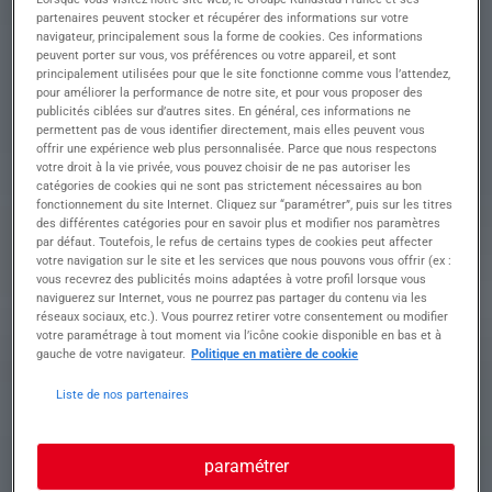
partenaires peuvent stocker et récupérer des informations sur votre
Descriptif du poste : Ce que nous proposons
navigateur, principalement sous la forme de cookies. Ces informations
1. Relation Clients & Animation
peuvent porter sur vous, vos préférences ou votre appareil, et sont
• Visites régulières des immeubles et rédaction de
principalement utilisées pour que le site fonctionne comme vous l’attendez,
comptes rendus.
pour améliorer la performance de notre site, et pour vous proposer des
publicités ciblées sur d’autres sites. En général, ces informations ne
• Suivi des demandes des copropriétaires et des
permettent pas de vous identifier directement, mais elles peuvent vous
conseils syndicaux.
offrir une expérience web plus personnalisée. Parce que nous respectons
• Organisation et animation des réunions
votre droit à la vie privée, vous pouvez choisir de ne pas autoriser les
(conseils syndicaux, expertises, travaux).
catégories de cookies qui ne sont pas strictement nécessaires au bon
• Préparation et tenue des Assemblées Générales
fonctionnement du site Internet. Cliquez sur “paramétrer”, puis sur les titres
des différentes catégories pour en savoir plus et modifier nos paramètres
(ordre du jour, convocations, comptes rendus).
par défaut. Toutefois, le refus de certains types de cookies peut affecter
2. Suivi Technique & Conformité
votre navigation sur le site et les services que nous pouvons vous offrir (ex :
• Coordination et suivi des travaux votés en AG.
vous recevrez des publicités moins adaptées à votre profil lorsque vous
• Participation aux expertises en cas de sinistres.
naviguerez sur Internet, vous ne pourrez pas partager du contenu via les
• Veille réglementaire sur les normes de sécurité
réseaux sociaux, etc.). Vous pourrez retirer votre consentement ou modifier
et d'économie d'énergie, avec propositions
votre paramétrage à tout moment via l’icône cookie disponible en bas et à
gauche de votre navigateur.
Politique en matière de cookie
d'actions correctives.
3. Gestion Administrative & Comptable
Liste de nos partenaires
• Suivi des aspects comptables : répartition des
charges, règlement des fournisseurs,
collaboration avec le comptable.
paramétrer
• Élaboration des budgets et suivi des dépenses.
• Négociation des contrats d'assurance en accord