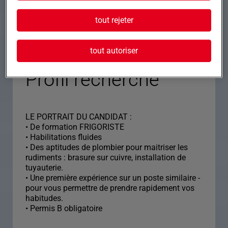
REMUNERATION : selon votre profil et votre
tout rejeter
expérience, la rémunération adaptée.
ZONE GEOGRAPHIQUE : Occitanie avec
éventuellement certains déplacements
tout autoriser
Profil recherché
LE PORTRAIT DU CANDIDAT :
• De formation FRIGORISTE
• Habilitations fluides
• Des aptitudes de plombier pour maitriser les
rudiments : brasure sur cuivre, installation de
tuyauterie.
• Une première expérience sur un poste similaire -
pour vous permettre de prendre rapidement vos
habitudes.
• Permis B obligatoire