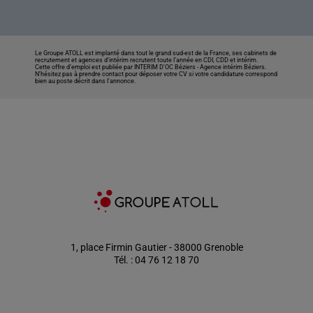
Le Groupe ATOLL est implanté dans tout le grand sud-est de la France, ses cabinets de
recrutement et agences d’intérim recrutent toute l’année en CDI, CDD et intérim.
Cette offre d’emploi est publiée par INTERIM D'OC Béziers -
Agence intérim Béziers
.
N’hésitez pas à prendre contact pour déposer votre CV si votre candidature correspond
bien au poste décrit dans l'annonce.
1, place Firmin Gautier - 38000 Grenoble
Tél. : 04 76 12 18 70