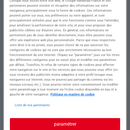
Lorsque vous visitez notre site web, le Groupe Randstad France et ses
d'évolution. Et si c'était vous ?
partenaires peuvent stocker et récupérer des informations sur votre
C'est l'opportunité de rejoindre une entreprise
navigateur, principalement sous la forme de cookies. Ces informations
dynamique et à taille humaine, qui cherche à
peuvent porter sur vous, vos préférences ou votre appareil, et sont
renforcer son équipe sur le secteur biterrois.
principalement utilisées pour que le site fonctionne comme vous l’attendez,
pour améliorer la performance de notre site, et pour vous proposer des
publicités ciblées sur d’autres sites. En général, ces informations ne
permettent pas de vous identifier directement, mais elles peuvent vous
Le top 3 des bonnes raisons pour postuler
offrir une expérience web plus personnalisée. Parce que nous respectons
immédiatement :
votre droit à la vie privée, vous pouvez choisir de ne pas autoriser les
• Un salaire motivant, à la hauteur du travail
catégories de cookies qui ne sont pas strictement nécessaires au bon
fourni
fonctionnement du site Internet. Cliquez sur “paramétrer”, puis sur les titres
des différentes catégories pour en savoir plus et modifier nos paramètres
• Contrat en intérim et mission longue
par défaut. Toutefois, le refus de certains types de cookies peut affecter
• Possibilité d'évolution
votre navigation sur le site et les services que nous pouvons vous offrir (ex :
vous recevrez des publicités moins adaptées à votre profil lorsque vous
naviguerez sur Internet, vous ne pourrez pas partager du contenu via les
LES MISSIONS :
réseaux sociaux, etc.). Vous pourrez retirer votre consentement ou modifier
• Installation du matériel (ex. cellule frigorifique)
votre paramétrage à tout moment via l’icône cookie disponible en bas et à
gauche de votre navigateur.
Politique en matière de cookie
chez le client
• Maintenance des équipes déjà installé par
Liste de nos partenaires
l'entreprise ou en contrat d'entretien.
• Détection de panne
• Rangement des pièces
paramétrer