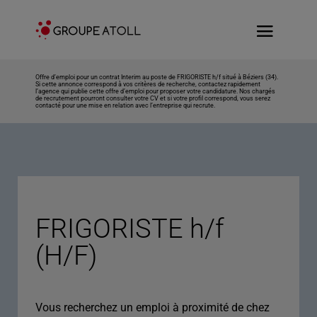
Offre d’emploi pour un contrat Interim au poste de FRIGORISTE h/f situé à Béziers (34).
Si cette annonce correspond à vos critères de recherche, contactez rapidement
l’agence qui publie cette offre d’emploi pour proposer votre candidature. Nos chargés
de recrutement pourront consulter votre CV et si votre profil correspond, vous serez
contacté pour une mise en relation avec l’entreprise qui recrute.
FRIGORISTE h/f
(H/F)
Vous recherchez un emploi à proximité de chez