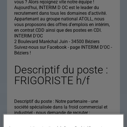
vous ? Alors rejoignez vite notre équipe !
Aujourd'hui, INTERIM D OC est le leader du
recrutement dans tous les domaines d'activité.
Appartenant au groupe national ATOLL, nous
vous proposons des offres d'emplois en intérim,
en contrat CDD ainsi que des postes en CDI.
INTERIM D'OC
2 Boulevard Maréchal Juin - 34500 Béziers
Suivez-nous sur Facebook - page INTERIM D'OC -
Béziers !
Descriptif du poste :
FRIGORISTE h/f
Descriptif du poste : Notre partenaire - une
société spécialisée dans la froid commercial et
industriel - nous demande de recruter :
Un FRIGORISTE H/F dans le cadre d'un contrat
en intérim en contrat long et possibilité