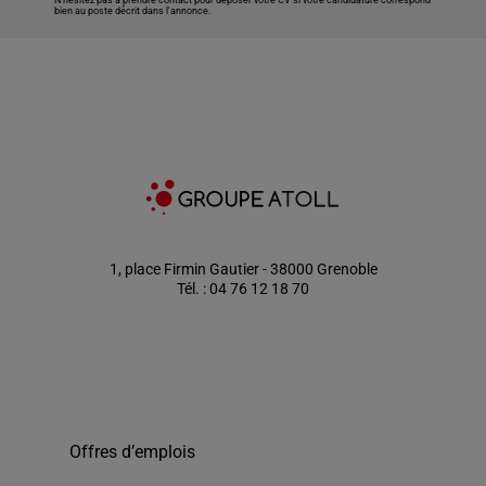
N’hésitez pas à prendre contact pour déposer votre CV si votre candidature correspond
bien au poste décrit dans l'annonce.
1, place Firmin Gautier - 38000 Grenoble
Tél. : 04 76 12 18 70
Offres d’emplois