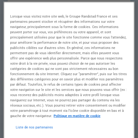
???? Vos missions
Au sein de l'atelier, vous intervenez sur l'ensemble
du processus de fabrication afin de garantir des
Lorsque vous visitez notre site web, le Groupe Randstad France et ses
pièces conformes aux exigences techniques et de
partenaires peuvent stocker et récupérer des informations sur votre
navigateur, principalement sous la forme de cookies. Ces informations
qualité.
peuvent porter sur vous, vos préférences ou votre appareil, et sont
Vos principales missions seront :
principalement utilisées pour que le site fonctionne comme vous l’attendez,
✔️ Lire et interpréter les plans de fabrication afin
pour améliorer la performance de notre site, et pour vous proposer des
d'assurer une production précise
publicités ciblées sur d’autres sites. En général, ces informations ne
✔️ Préparer et découper les matériaux
permettent pas de vous identifier directement, mais elles peuvent vous
offrir une expérience web plus personnalisée. Parce que nous respectons
nécessaires à la réalisation des pièces
votre droit à la vie privée, vous pouvez choisir de ne pas autoriser les
✔️ Programmer, régler et ajuster les machines de
catégories de cookies qui ne sont pas strictement nécessaires au bon
fraisage selon les spécifications techniques
fonctionnement du site Internet. Cliquez sur “paramétrer”, puis sur les titres
✔️ Surveiller le bon déroulement du processus de
des différentes catégories pour en savoir plus et modifier nos paramètres
fabrication et intervenir en cas de besoin
par défaut. Toutefois, le refus de certains types de cookies peut affecter
✔️ Contrôler la qualité des pièces produites et
votre navigation sur le site et les services que nous pouvons vous offrir (ex :
vous recevrez des publicités moins adaptées à votre profil lorsque vous
assurer leur conformité
naviguerez sur Internet, vous ne pourrez pas partager du contenu via les
✔️ Renseigner les documents techniques et fiches
réseaux sociaux, etc.). Vous pourrez retirer votre consentement ou modifier
de suivi de production
votre paramétrage à tout moment via l’icône cookie disponible en bas et à
???? Votre rigueur, votre sens du détail et votre
gauche de votre navigateur.
Politique en matière de cookie
maîtrise technique seront essentiels pour réussir
sur ce poste.
Liste de nos partenaires
???? Rejoignez une équipe engagée et participez