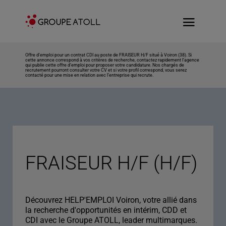
Offre d’emploi pour un contrat CDI au poste de FRAISEUR H/F situé à Voiron (38). Si
cette annonce correspond à vos critères de recherche, contactez rapidement l’agence
qui publie cette offre d’emploi pour proposer votre candidature. Nos chargés de
recrutement pourront consulter votre CV et si votre profil correspond, vous serez
contacté pour une mise en relation avec l’entreprise qui recrute.
FRAISEUR H/F (H/F)
Découvrez HELP'EMPLOI Voiron, votre allié dans
la recherche d'opportunités en intérim, CDD et
CDI avec le Groupe ATOLL, leader multimarques.