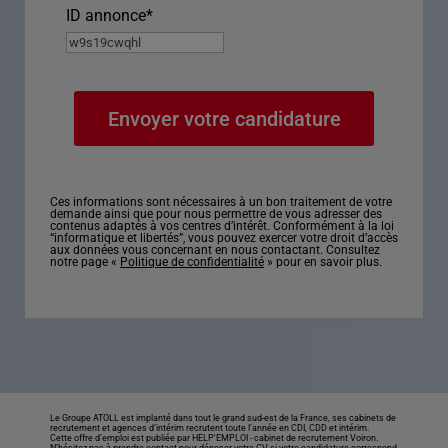
ID annonce
*
Ces informations sont nécessaires à un bon traitement de votre
demande ainsi que pour nous permettre de vous adresser des
contenus adaptés à vos centres d’intérêt. Conformément à la loi
“informatique et libertés”, vous pouvez exercer votre droit d’accès
aux données vous concernant en nous contactant. Consultez
notre page «
Politique de confidentialité
» pour en savoir plus.
Le Groupe ATOLL est implanté dans tout le grand sud-est de la France, ses cabinets de
recrutement et agences d’intérim recrutent toute l’année en CDI, CDD et intérim.
Cette offre d’emploi est publiée par HELP'EMPLOI -
cabinet de recrutement Voiron
.